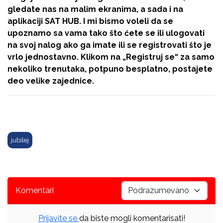
gledate nas na malim ekranima, a sada i na
aplikaciji SAT HUB. I mi bismo voleli da se
upoznamo sa vama tako što ćete se ili ulogovati
na svoj nalog ako ga imate ili se registrovati što je
vrlo jednostavno. Klikom na
„Registruj se“
za samo
nekoliko trenutaka, potpuno besplatno, postajete
deo velike zajednice.
jubilej
Komentari
Prijavite se
da biste mogli komentarisati!