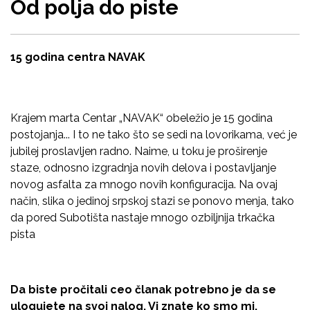
Od polja do piste
15 godina centra NAVAK
Krajem marta Centar „NAVAK“ obeležio je 15 godina
postojanja... I to ne tako što se sedi na lovorikama, već je
jubilej proslavljen radno. Naime, u toku je proširenje
staze, odnosno izgradnja novih delova i postavljanje
novog asfalta za mnogo novih konfiguracija. Na ovaj
način, slika o jedinoj srpskoj stazi se ponovo menja, tako
da pored Subotišta nastaje mnogo ozbiljnija trkačka
pista
Da biste pročitali ceo članak potrebno je da se
ulogujete na svoj nalog. Vi znate ko smo mi,