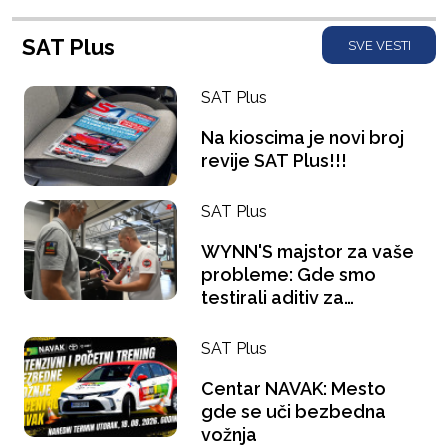
SAT Plus
SVE VESTI
SAT Plus
Na kioscima je novi broj
revije SAT Plus!!!
SAT Plus
WYNN'S majstor za vaše
probleme: Gde smo
testirali aditiv za
benzince i šta se "gugla"
na pauzi za kafu?
SAT Plus
Centar NAVAK: Mesto
gde se uči bezbedna
vožnja