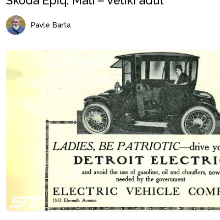
Škoda Epiq: Mali – veliki adut
Pavle Barta