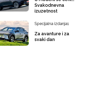
Svakodnevna
izuzetnost
Specijalna izdanja1
Za avanture i za
svaki dan