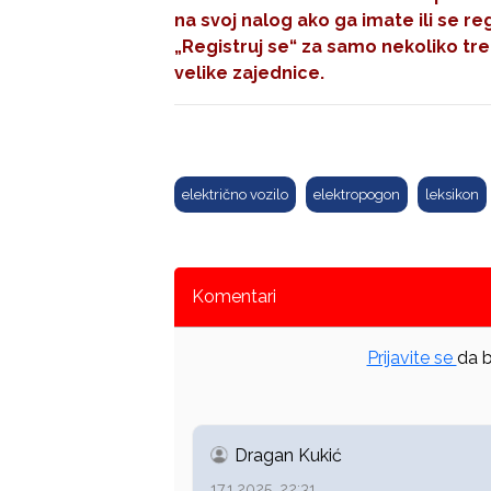
na svoj nalog ako ga imate ili se re
„Registruj se“
za samo nekoliko tre
velike zajednice.
električno vozilo
elektropogon
leksikon
Komentari
Prijavite se
da b
Dragan Kukić
17.1.2025. 22:31