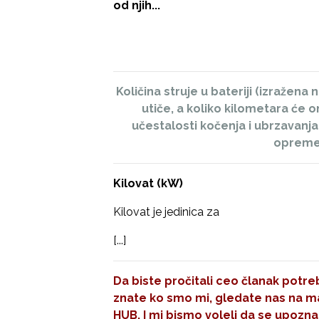
od njih...
Količina struje u bateriji (izražena
utiče, a koliko kilometara će o
učestalosti kočenja i ubrzavanja
opreme 
Kilovat (kW)
Kilovat je jedinica za
[...]
Da biste pročitali ceo članak potreb
znate ko smo mi, gledate nas na mal
HUB. I mi bismo voleli da se upozna