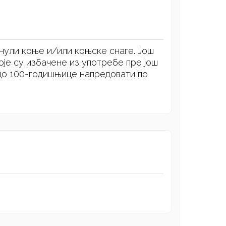
нули коње и/или коњске снаге. Још
оје су избачене из употребе пре још
 до 100-годишњице напредовати по