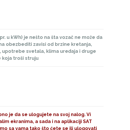
 npr. u kWh) je nešto na šta vozač ne može da
na obezbediti zavisi od brzine kretanja,
, upotrebe svetala, klima uređaja i druge
koja troši struju
no je da se ulogujete na svoj nalog. Vi
im ekranima, a sada i na aplikaciji SAT
mo sa vama tako što ćete se ili ulogovati