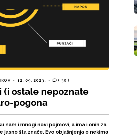
NIKOV
•
12. 09. 2023.
•
( 30 )
lti (i ostale nepoznate
ktro-pogona
su nam i mnogi novi pojmovi, a ima i onih za
ije jasno šta znače. Evo objašnjenja o nekima