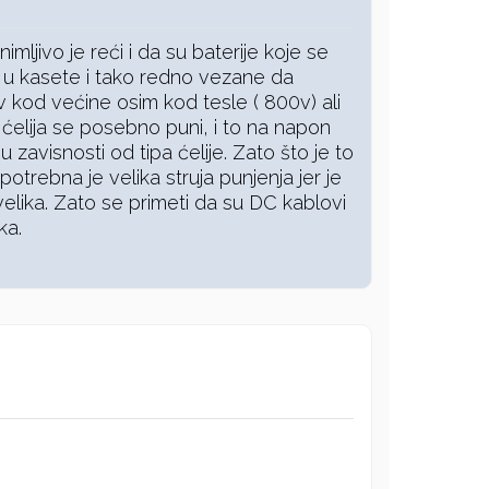
mljivo je reći i da su baterije koje se
o u kasete i tako redno vezane da
kod većine osim kod tesle ( 800v) ali
 ćelija se posebno puni, i to na napon
zavisnosti od tipa ćelije. Zato što je to
otrebna je velika struja punjenja jer je
velika. Zato se primeti da su DC kablovi
ka.