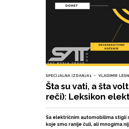
SPECIJALNA IZDANJA1
•
VLADIMIR LES
Šta su vati, a šta vo
reči): Leksikon ele
Sa električnim automobilima stigli 
koje smo ranije čuli, ali mnogima n