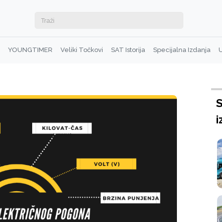
YOUNGTIMER
Veliki Točkovi
SAT Istorija
Specijalna Izdanja
U
S
i