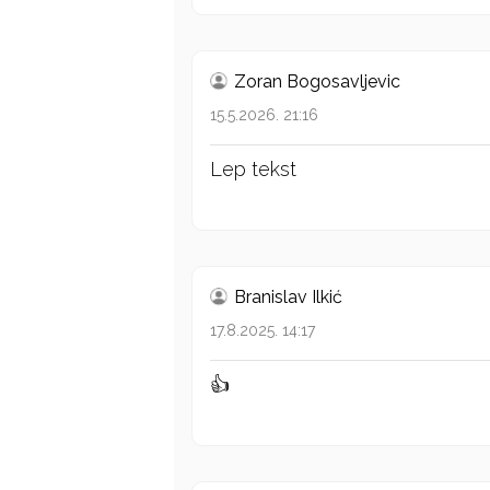
Zoran Bogosavljevic
15.5.2026. 21:16
Lep tekst
Branislav Ilkić
17.8.2025. 14:17
👍