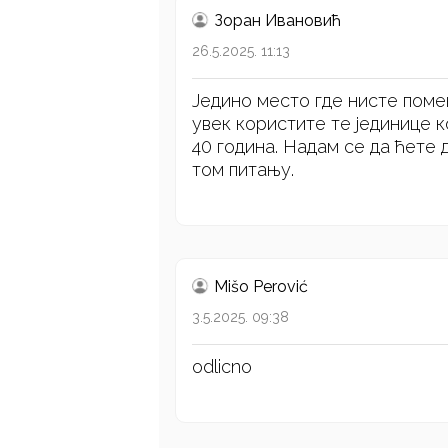
Зоран Ивановић
26.5.2025. 11:13
Једино место где нисте поме
увек користите те јединице к
40 година. Надам се да ћете
том питању.
Mišo Perović
3.5.2025. 09:38
odlicno