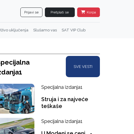
Prijavi se
Pretplati se
Korpa
živo uključenja
Slušamo vas
SAT VIP Club
pecijalna
SVE VESTI
zdanja1
Specijalna izdanja1
Struja i za najveće
teškaše
Specijalna izdanja1
U Modeni se ceni... -