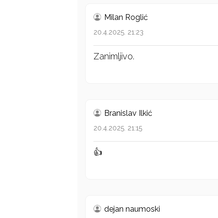
Milan Roglić
20.4.2025. 21:23
Zanimljivo.
Branislav Ilkić
20.4.2025. 21:15
👍
dejan naumoski