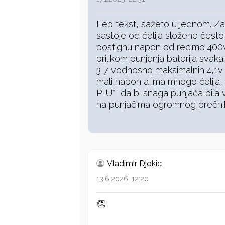
Lep tekst, sažeto u jednom. Zani
sastoje od ćelija složene čest
postignu napon od recimo 400v 
prilikom punjenja baterija svaka
3,7 vodnosno maksimalnih 4,1v u 
mali napon a ima mnogo ćelija, p
P=U*I da bi snaga punjača bila 
na punjačima ogromnog prečni
Vladimir Djokic
13.6.2026. 12:20
👏