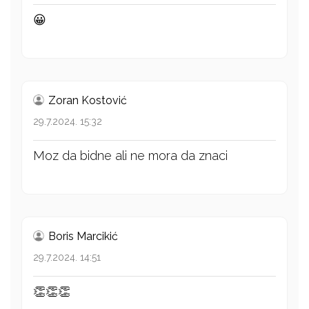
😀
Zoran Kostović
29.7.2024. 15:32
Moz da bidne ali ne mora da znaci
Boris Marcikić
29.7.2024. 14:51
👏👏👏