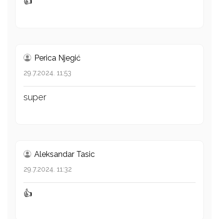
👍
Perica Njegić
29.7.2024. 11:53
super
Aleksandar Tasic
29.7.2024. 11:32
👍