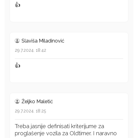
👍
Slaviša Miladinović
29.7.2024. 18:42
👍
Željko Maletić
29.7.2024. 18:25
Treba jasnije definisati kriterijume za
proglašenje vozila za Oldtimer. I naravno