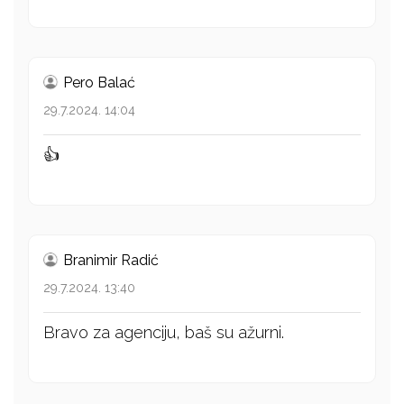
Pero Balać
29.7.2024. 14:04
👍
Branimir Radić
29.7.2024. 13:40
Bravo za agenciju, baš su ažurni.