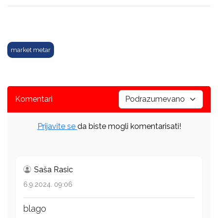
market metar
Komentari
Prijavite se
da biste mogli komentarisati!
Saša Rasic
6.9.2024. 09:06
blago