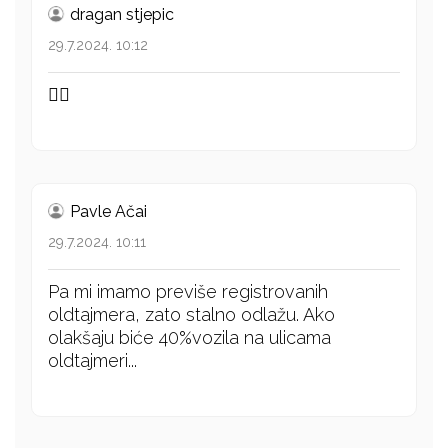
dragan stjepic
29.7.2024. 10:12
👍🏻
Pavle Ačai
29.7.2024. 10:11
Pa mi imamo previše registrovanih
oldtajmera, zato stalno odlažu. Ako
olakšaju biće 40%vozila na ulicama
oldtajmeri...