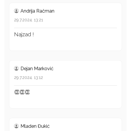
Andrija Račman
29.7.2024. 13:21
Najzad !
Dejan Marković
29.7.2024. 13:12
👏👏👏
Mladen Đukić