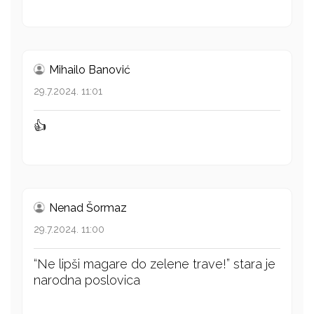
Mihailo Banović
29.7.2024. 11:01
👍
Nenad Šormaz
29.7.2024. 11:00
“Ne lipši magare do zelene trave!” stara je
narodna poslovica