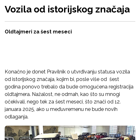
Vozila od istorijskog značaja
Oldtajmeri za šest meseci
Konačno je donet Pravilnik o utvrđivanju statusa vozila
od istorijskog značaja, kojim bi, posle više od šest
godina ponovo trebalo da bude omogućena registracija
oldtajmera. Nažalost, ne odmah, kao što su mnogi
očekivali, nego tek za šest meseci, što znači od 12.
januara 2025, ako u međuvremenu ne bude novih
odlaganja.