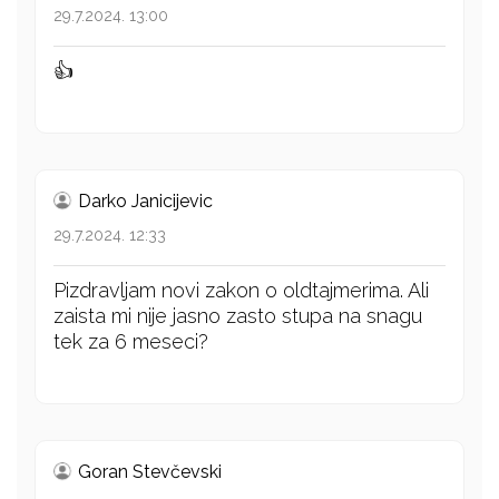
29.7.2024. 13:00
👍
Darko Janicijevic
29.7.2024. 12:33
Pizdravljam novi zakon o oldtajmerima. Ali
zaista mi nije jasno zasto stupa na snagu
tek za 6 meseci?
Goran Stevčevski