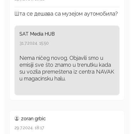
Шта се дешава са музејом аутомобила?
SAT Media HUB
31.7.2024. 15:50
Nema ničeg novog. Objavili smo u
emisiji sve što znamo u trenutku kada
su vozila premeštena iz centra NAVAK
u magacinsku halu.
zoran grbic
29.7.2024. 18:17