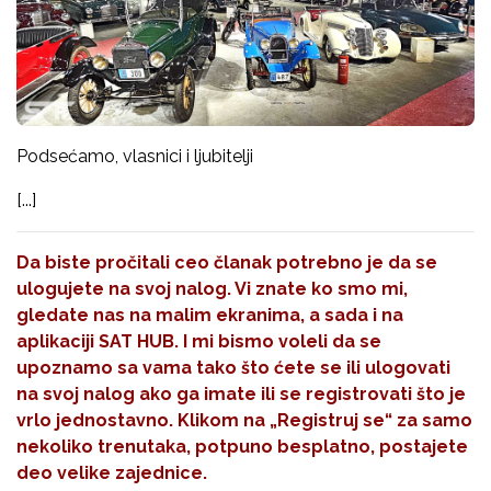
Podsećamo, vlasnici i ljubitelji
[...]
Da biste pročitali ceo članak potrebno je da se
ulogujete na svoj nalog. Vi znate ko smo mi,
gledate nas na malim ekranima, a sada i na
aplikaciji SAT HUB. I mi bismo voleli da se
upoznamo sa vama tako što ćete se ili ulogovati
na svoj nalog ako ga imate ili se registrovati što je
vrlo jednostavno. Klikom na
„Registruj se“
za samo
nekoliko trenutaka, potpuno besplatno, postajete
deo velike zajednice.