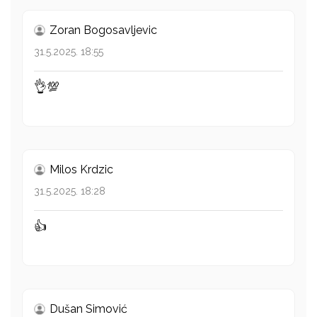
Zoran Bogosavljevic
31.5.2025. 18:55
👌💯
Milos Krdzic
31.5.2025. 18:28
👍
Dušan Simović