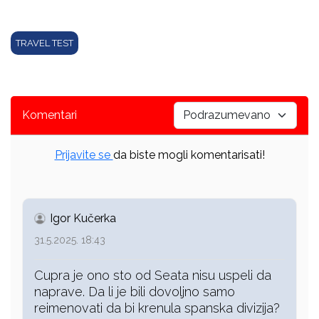
TRAVEL TEST
Komentari
Prijavite se
da biste mogli komentarisati!
Igor Kučerka
31.5.2025. 18:43
Cupra je ono sto od Seata nisu uspeli da
naprave. Da li je bili dovoljno samo
reimenovati da bi krenula spanska divizija?