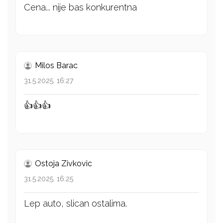
Cena... nije bas konkurentna
Milos Barac
31.5.2025. 16:27
👍👍👍
Ostoja Zivkovic
31.5.2025. 16:25
Lep auto, slican ostalima.