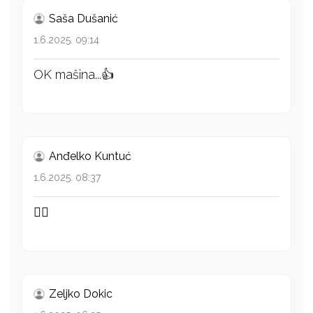
Saša Dušanić
1.6.2025. 09:14
OK mašina...👍
Anđelko Kuntuć
1.6.2025. 08:37
👍🏻
Zeljko Dokic