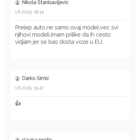
Nikola Stanisavljevic
1.6.2025. 18:14
Prelep auto,ne samo ovaj model,vec svi
njihovi modeli,imam prilike da ih cesto
vidjam jer se bas dosta voze u EU.
Darko Simić
1.6.2025. 15:47
👍
slavisa protic