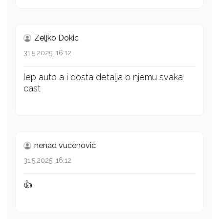
Zeljko Dokic
31.5.2025. 16:12
lep auto a i dosta detalja o njemu svaka
cast
nenad vucenovic
31.5.2025. 16:12
👍