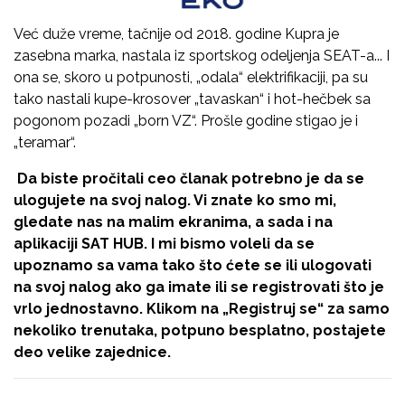
Već duže vreme, tačnije od 2018. godine Kupra je
zasebna marka, nastala iz sportskog odeljenja SEAT-a... I
ona se, skoro u potpunosti, „odala“ elektrifikaciji, pa su
tako nastali kupe-krosover „tavaskan“ i hot-hečbek sa
pogonom pozadi „born VZ“. Prošle godine stigao je i
„teramar“.
Da biste pročitali ceo članak potrebno je da se
ulogujete na svoj nalog. Vi znate ko smo mi,
gledate nas na malim ekranima, a sada i na
aplikaciji SAT HUB. I mi bismo voleli da se
upoznamo sa vama tako što ćete se ili ulogovati
na svoj nalog ako ga imate ili se registrovati što je
vrlo jednostavno. Klikom na
„Registruj se“
za samo
nekoliko trenutaka, potpuno besplatno, postajete
deo velike zajednice.