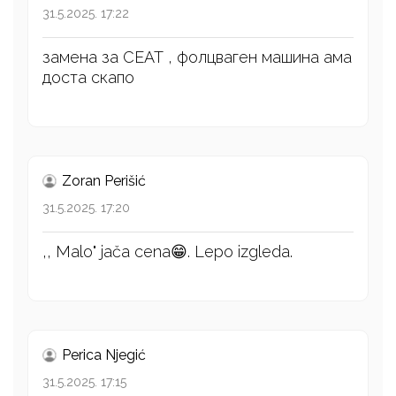
31.5.2025. 17:22
замена за СЕАТ , фолцваген машина ама
доста скапо
Zoran Perišić
31.5.2025. 17:20
,, Malo" jača cena😁. Lepo izgleda.
Perica Njegić
31.5.2025. 17:15