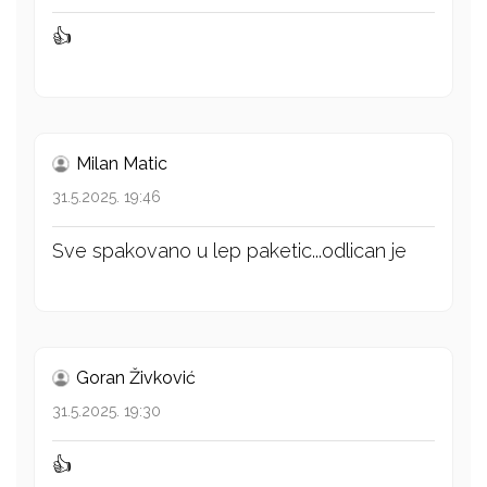
👍
Milan Matic
31.5.2025. 19:46
Sve spakovano u lep paketic...odlican je
Goran Živković
31.5.2025. 19:30
👍