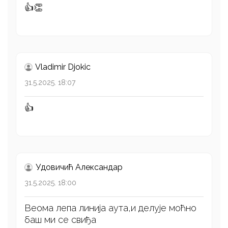
👍👏
Vladimir Djokic
31.5.2025. 18:07
👍
Удовичић Александар
31.5.2025. 18:00
Веома лепа линија аута,и делује моћно
баш ми се свиђа