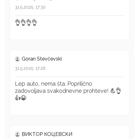
31.5.2025. 17:30
👌👌👌👌
Goran Stevčevski
31.5.2025. 17:26
Lep auto, nema šta. Poprilično
zadovoljava svakodnevne prohteve! 💪👌
👍😀
ВИКТОР КОЦЕВСКИ