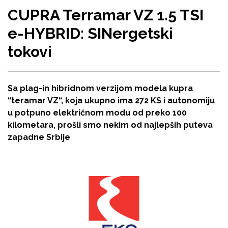
CUPRA Terramar VZ 1.5 TSI
e-HYBRID: SINergetski
tokovi
Sa plag-in hibridnom verzijom modela kupra
“teramar VZ“, koja ukupno ima 272 KS i autonomiju
u potpuno električnom modu od preko 100
kilometara, prošli smo nekim od najlepših puteva
zapadne Srbije