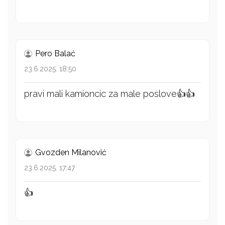
Pero Balać
23.6.2025. 18:50
pravi mali kamioncic za male poslove👍👍
Gvozden Milanović
23.6.2025. 17:47
👍