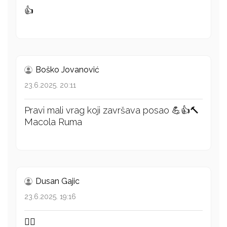
👍
Boško Jovanović
23.6.2025. 20:11
Pravi mali vrag koji završava posao 💪👍🔨
Macola Ruma
Dusan Gajic
23.6.2025. 19:16
👌🏻