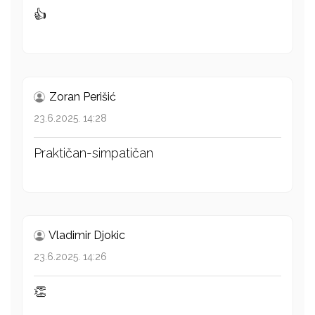
👍
Zoran Perišić
23.6.2025. 14:28
Praktičan-simpatičan
Vladimir Djokic
23.6.2025. 14:26
👏