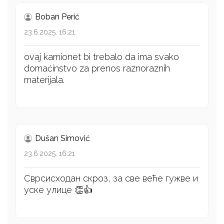
Boban Perić
23.6.2025. 16:21
ovaj kamionet bi trebalo da ima svako
domaćinstvo za prenos raznoraznih
materijala.
Dušan Simović
23.6.2025. 16:21
Сврсисходан скроз, за све веће гужве и
уске улице 👏👍