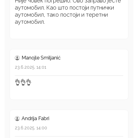
Није човек погрешио. Ово заправо јесте
аутомобил. Као што постоји путнички
аутомобил, тако постоји и теретни
аутомобил.
Manojle Smiljanić
23.6.2025. 14:01
👌👌👌
Andrija Fabri
23.6.2025. 14:00