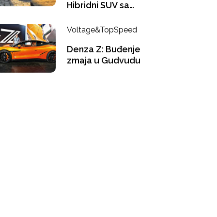
Hibridni SUV sa
ukusom Le Mana
Voltage&TopSpeed
Denza Z: Buđenje
zmaja u Gudvudu