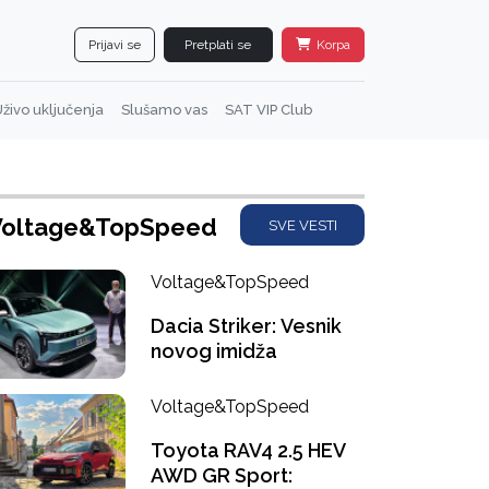
Prijavi se
Pretplati se
Korpa
živo uključenja
Slušamo vas
SAT VIP Club
Voltage&TopSpeed
SVE VESTI
Voltage&TopSpeed
Dacia Striker: Vesnik
novog imidža
Voltage&TopSpeed
Toyota RAV4 2.5 HEV
AWD GR Sport: