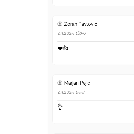
Zoran Pavlović
2.9.2025. 16:50
❤️👍
Marjan Pejic
2.9.2025. 15:57
👌