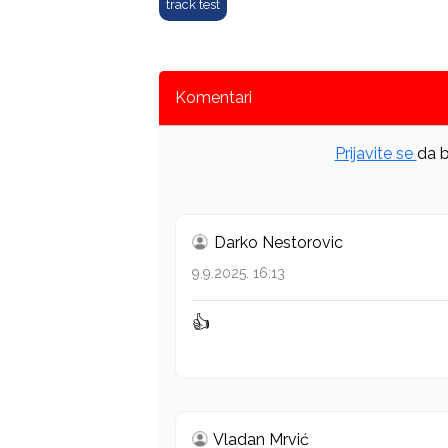
track test
Komentari
Prijavite se
da b
Darko Nestorovic
9.9.2025. 16:13
👍
Vladan Mrvić