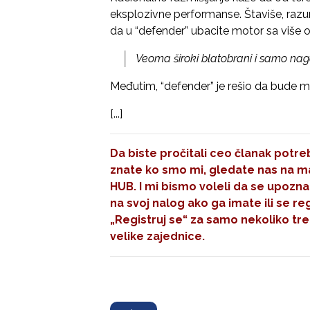
eksplozivne performanse. Štaviše, razu
da u “defender” ubacite motor sa više 
Veoma široki blatobrani i samo nago
Međutim, “defender” je rešio da bude m
[...]
Da biste pročitali ceo članak potreb
znate ko smo mi, gledate nas na mal
HUB. I mi bismo voleli da se upozna
na svoj nalog ako ga imate ili se re
„Registruj se“
za samo nekoliko tre
velike zajednice.