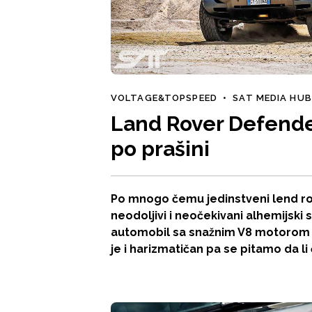
VOLTAGE&TOPSPEED
•
SAT MEDIA HU
Land Rover Defender
po prašini
Po mnogo čemu jedinstveni lend ro
neodoljivi i neočekivani alhemijski 
automobil sa snažnim V8 motorom n
je i harizmatičan pa se pitamo da li