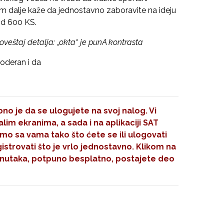
m dalje kaže da jednostavno zaboravite na ideju
od 600 KS.
veštaj detalja: „okta“ je punA kontrasta
oderan i da
no je da se ulogujete na svoj nalog. Vi
im ekranima, a sada i na aplikaciji SAT
mo sa vama tako što ćete se ili ulogovati
gistrovati što je vrlo jednostavno. Klikom na
nutaka, potpuno besplatno, postajete deo