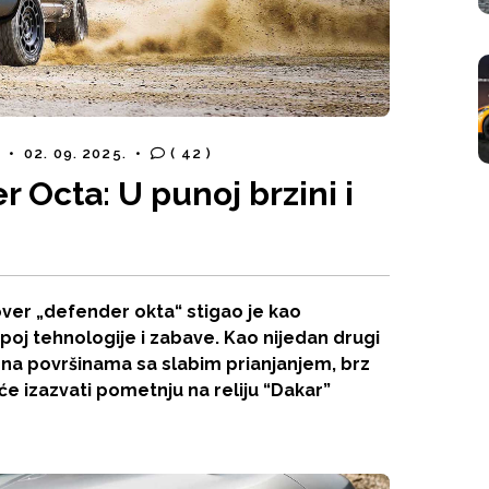
B
•
02. 09. 2025.
•
( 42 )
 Octa: U punoj brzini i
ver „defender okta“ stigao je kao
spoj tehnologije i zabave. Kao nijedan drugi
a površinama sa slabim prianjanjem, brz
 će izazvati pometnju na reliju “Dakar”