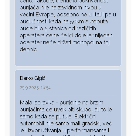
cenu. Takođe, trenutno pokrivenost
punjača nije na zavidnom nivou u
većini Evrope, posebno ne u Italiji pa u
budućnosti kada na 50km autoputa
bude bilo 5 stanica od različitih
operatera cene će ići dole jer nijedan
ooerater neće držati monopol na toj
deonici
Darko Gigić
29.9.2025. 16:54
Mala ispravka - punjenje na brzim
punjačima će uvek biti skupo, ali to je
samo kada se putuje. Električni
automobil nije samo mali gradski, već
je i izvor uživanja u performansama i