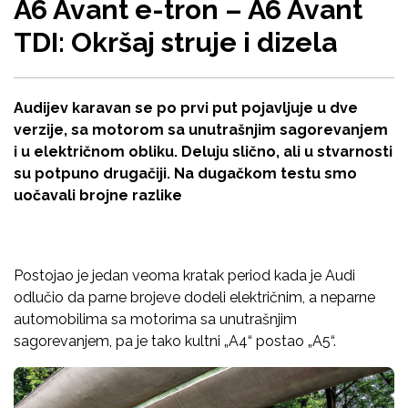
A6 Avant e-tron – A6 Avant
TDI: Okršaj struje i dizela
Audijev karavan se po prvi put pojavljuje u dve
verzije, sa motorom sa unutrašnjim sagorevanjem
i u električnom obliku. Deluju slično, ali u stvarnosti
su potpuno drugačiji. Na dugačkom testu smo
uočavali brojne razlike
Postojao je jedan veoma kratak period kada je Audi
odlučio da parne brojeve dodeli električnim, a neparne
automobilima sa motorima sa unutrašnjim
sagorevanjem, pa je tako kultni „A4“ postao „A5“.