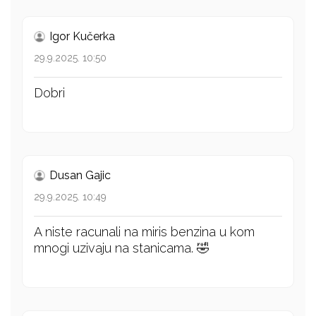
Igor Kučerka
29.9.2025. 10:50
Dobri
Dusan Gajic
29.9.2025. 10:49
A niste racunali na miris benzina u kom
mnogi uzivaju na stanicama. 🤣