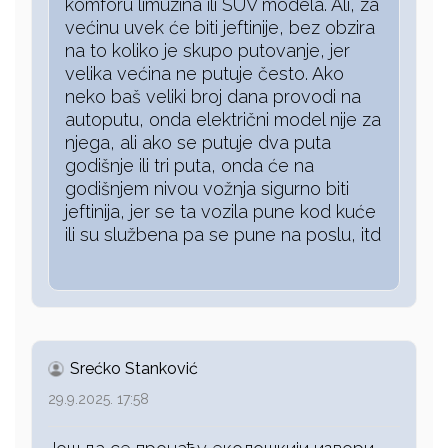
komforu limuzina ili SUV modela. Ali, za
većinu uvek će biti jeftinije, bez obzira
na to koliko je skupo putovanje, jer
velika većina ne putuje često. Ako
neko baš veliki broj dana provodi na
autoputu, onda električni model nije za
njega, ali ako se putuje dva puta
godišnje ili tri puta, onda će na
godišnjem nivou vožnja sigurno biti
jeftinija, jer se ta vozila pune kod kuće
ili su službena pa se pune na poslu, itd
Srećko Stanković
29.9.2025. 17:58