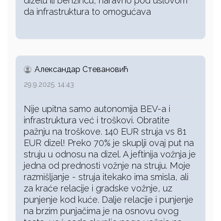
dizelu ili benzincu, naravno pod uslovom
da infrastruktura to omogućava
Александар Стевановић
29.9.2025. 14:43
Nije upitna samo autonomija BEV-a i
infrastruktura već i troškovi. Obratite
pažnju na troškove. 140 EUR struja vs 81
EUR dizel! Preko 70% je skuplji ovaj put na
struju u odnosu na dizel. A jeftinija vožnja je
jedna od prednosti vožnje na struju. Moje
razmišljanje - struja itekako ima smisla, ali
za kraće relacije i gradske vožnje, uz
punjenje kod kuće. Dalje relacije i punjenje
na brzim punjačima je na osnovu ovog