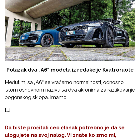
Polazak dva „A6“ modela iz redakcije Kvatroruote
Međutim, sa „A6“ se vraćamo normalnosti, odnosno
istom osnovnom nazivu sa dva akronima za razlikovanje
pogonskog sklopa. Imamo
[...]
Da biste pročitali ceo članak potrebno je da se
ulogujete na svoj nalog. Vi znate ko smo mi,