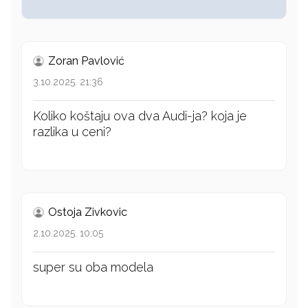
Zoran Pavlović
3.10.2025. 21:36
Koliko koštaju ova dva Audi-ja? koja je
razlika u ceni?
Ostoja Zivkovic
2.10.2025. 10:05
super su oba modela