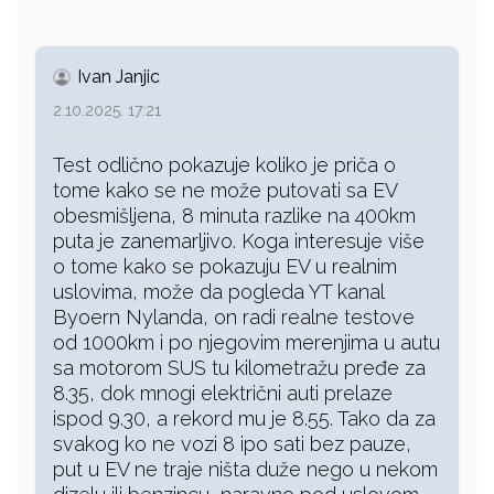
Ivan Janjic
2.10.2025. 17:21
Test odlično pokazuje koliko je priča o
tome kako se ne može putovati sa EV
obesmišljena, 8 minuta razlike na 400km
puta je zanemarljivo. Koga interesuje više
o tome kako se pokazuju EV u realnim
uslovima, može da pogleda YT kanal
Byoern Nylanda, on radi realne testove
od 1000km i po njegovim merenjima u autu
sa motorom SUS tu kilometražu pređe za
8.35, dok mnogi električni auti prelaze
ispod 9.30, a rekord mu je 8.55. Tako da za
svakog ko ne vozi 8 ipo sati bez pauze,
put u EV ne traje ništa duže nego u nekom