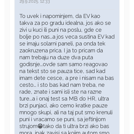
29.9.2025. 12:33
To uvek i napominjem, da EV kao
takva za po gradu idealna, jos ako se
zivi u kuci ili puni na poslu, gde ce
bolje po nas...a jos veca sustina EV kad
se imaju solarni paneli, pa onda tek
zaokruzena prica. I ja to pricam da
nam trebaju na duze dva puta
godisnje...ovde sam samo reagovao
na tekst sto se pauza tice, sad kad
imam dete cesce, a pre i nisam na bas
cesto... i sto bas kad nam treba, ne
rade, znate i sami isli ste na razne
ture...a i onaj test sa MB do HR, ultra
brzi punjaci, ako cemo kratke pauze
mnogo skupi, ali na taj put smo krenuli
puni i vracamo se puni, sa jeftinijom
strujom😁tako da ti ultra brzi ako bas
mora, ipak zavisi sa kojim autom smo