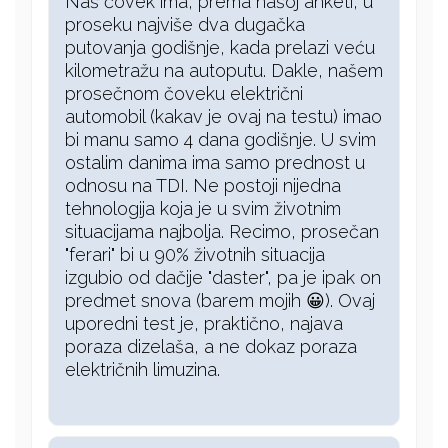
Naš čovek ima, prema našoj anketi, u
proseku najviše dva dugačka
putovanja godišnje, kada prelazi veću
kilometražu na autoputu. Dakle, našem
prosečnom čoveku električni
automobil (kakav je ovaj na testu) imao
bi manu samo 4 dana godišnje. U svim
ostalim danima ima samo prednost u
odnosu na TDI. Ne postoji nijedna
tehnologija koja je u svim životnim
situacijama najbolja. Recimo, prosečan
"ferari" bi u 90% životnih situacija
izgubio od dačije "daster", pa je ipak on
predmet snova (barem mojih 😀). Ovaj
uporedni test je, praktično, najava
poraza dizelaša, a ne dokaz poraza
električnih limuzina.