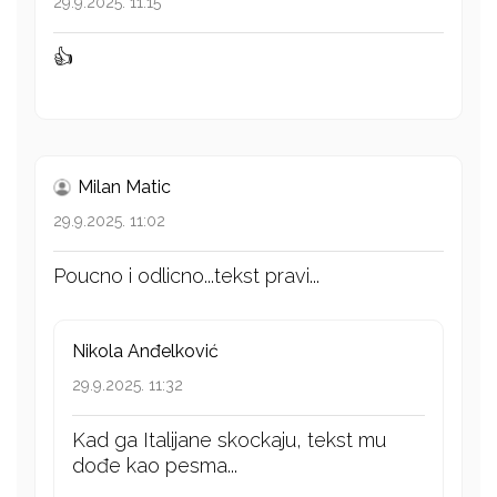
29.9.2025. 11:15
👍
Milan Matic
29.9.2025. 11:02
Poucno i odlicno...tekst pravi...
Nikola Anđelković
29.9.2025. 11:32
Kad ga Italijane skockaju, tekst mu
dođe kao pesma...