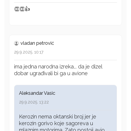
👏👏👍
vladan petrović
29.9.2025. 10:17
ima jedna narodna izreka,, da je dizel
dobar ugrađivali bi ga u avione
Aleksandar Vasic
29.9.2025. 13:22
Kerozin nema oktanski broj jer je
kerozin gorivo koje sagoreva u
mlaznim motorima. Zato postoji avio