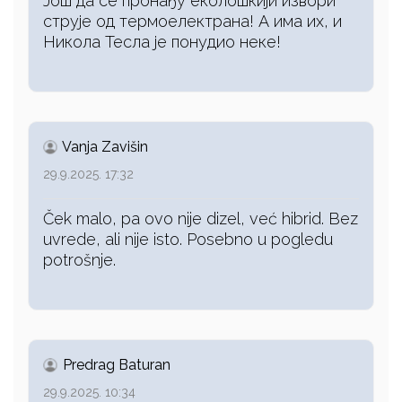
Још да се пронађу еколошкији извори
струје од термоелектрана! А има их, и
Никола Тесла је понудио неке!
Vanja Zavišin
29.9.2025. 17:32
Ček malo, pa ovo nije dizel, već hibrid. Bez
uvrede, ali nije isto. Posebno u pogledu
potrošnje.
Predrag Baturan
29.9.2025. 10:34