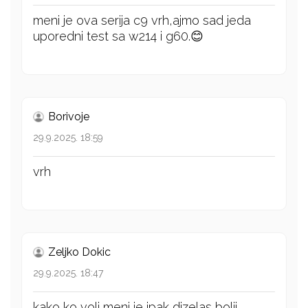
meni je ova serija c9 vrh,ajmo sad jeda
uporedni test sa w214 i g60.😊
Borivoje
29.9.2025. 18:59
vrh
Zeljko Dokic
29.9.2025. 18:47
kako ko voli meni je ipak dizelas bolji