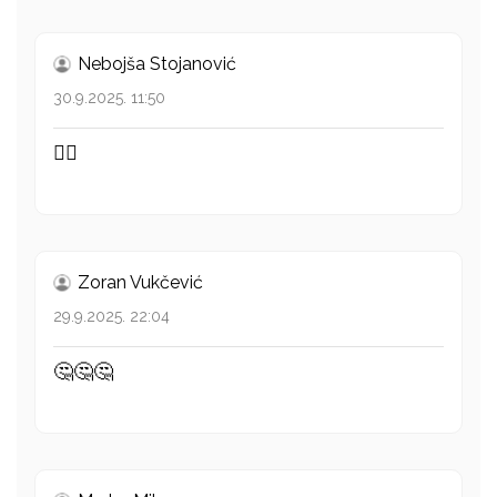
Nebojša Stojanović
30.9.2025. 11:50
👍🏻
Zoran Vukčević
29.9.2025. 22:04
🤔🤔🤔