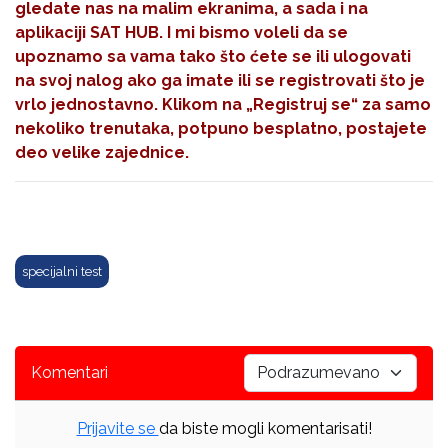
gledate nas na malim ekranima, a sada i na
aplikaciji SAT HUB. I mi bismo voleli da se
upoznamo sa vama tako što ćete se ili ulogovati
na svoj nalog ako ga imate ili se registrovati što je
vrlo jednostavno. Klikom na
„Registruj se“
za samo
nekoliko trenutaka, potpuno besplatno, postajete
deo velike zajednice.
specijalni test
Komentari
Prijavite se
da biste mogli komentarisati!