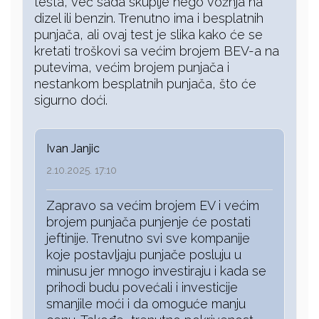
testa, već sada skuplje nego vožnja na
dizel ili benzin. Trenutno ima i besplatnih
punjača, ali ovaj test je slika kako će se
kretati troškovi sa većim brojem BEV-a na
putevima, većim brojem punjača i
nestankom besplatnih punjača, što će
sigurno doći.
Ivan Janjic
2.10.2025. 17:10
Zapravo sa većim brojem EV i većim
brojem punjača punjenje će postati
jeftinije. Trenutno svi sve kompanije
koje postavljaju punjače posluju u
minusu jer mnogo investiraju i kada se
prihodi budu povećali i investicije
smanjile moći i da omoguće manju