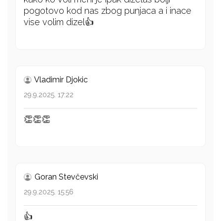
pogotovo kod nas zbog punjaca a i inace
vise volim dizel👍
Vladimir Djokic
29.9.2025. 17:22
👏👏👏
Goran Stevčevski
29.9.2025. 15:56
👍