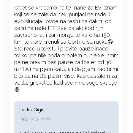
Opet se vracamo na te mane za EV, znam
koji se se zale da neki punjaci ne rade, i
evo slucaja i ovde na testu da cak tri od
ceriri ne rade!!😵‍💫 Sve ostalo kod njih
savrseno...ali i zar moraju te kafe na 150
km, tek bre krenuli sa Cortine sa rucka😁
Sto rece u tekstu i pravite pauze inace
toliko, pa nije onda problem punjenje...hmm
pa ne pravim bas pauze za toalet od 30
min! A i ne pijem kafu, a i da pijem zao bi mi
bilo da na BS platim vise, kao uostalom za
vodu, grickalice kad sve mnooogo skuplje
😁
Darko Gigić
29.9.2025. 12:20