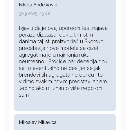
Nikola Anđelković
30.9.2025. 23:08
Izjaviti da je ovaj uporedni test najava
poraza dizelaša, dok u tim istim
danima taj isti proizvođač u Škotskoj
predstavlja nove modele sa dizel
agregatima je u najmanju ruku
neumesno... Proćiće par decenija dok
se to eventualno ne desi jer se jaki
brendovi tih agregata ne odriču i to
vidimo svakim novim predstavljanjem...
Jedino ako mi znamo više nego oni
sami...
Miroslav Mikavica