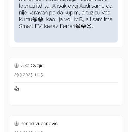
krenuli itd itd...A ipak ovaj Audi samo da
nije karavan pa da kupim, a tuzicu Vas
kumu😁😀, kao i ja voli MB, a i sam ima
Smart EV, kakav Ferrari😁😁😉...
Žika Cvejić
29.9.2025. 11:15
👍
nenad vucenovic