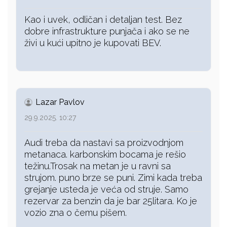
Kao i uvek, odličan i detaljan test. Bez
dobre infrastrukture punjača i ako se ne
živi u kući upitno je kupovati BEV.
Lazar Pavlov
29.9.2025. 10:27
Audi treba da nastavi sa proizvodnjom
metanaca. karbonskim bocama je rešio
težinu.Trosak na metan je u ravni sa
strujom. puno brze se puni. Zimi kada treba
grejanje usteda je veća od struje. Samo
rezervar za benzin da je bar 25litara. Ko je
vozio zna o čemu pišem.