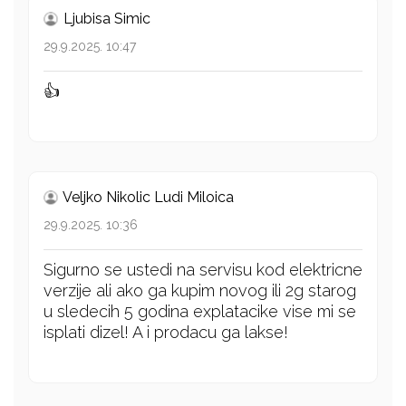
Ljubisa Simic
29.9.2025. 10:47
👍
Veljko Nikolic Ludi Miloica
29.9.2025. 10:36
Sigurno se ustedi na servisu kod elektricne
verzije ali ako ga kupim novog ili 2g starog
u sledecih 5 godina explatacike vise mi se
isplati dizel! A i prodacu ga lakse!