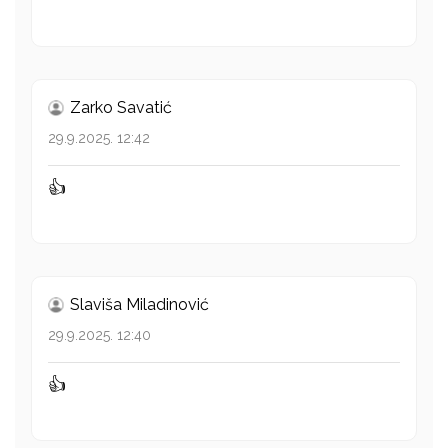
Zarko Savatić
29.9.2025. 12:42
👍
Slaviša Miladinović
29.9.2025. 12:40
👍