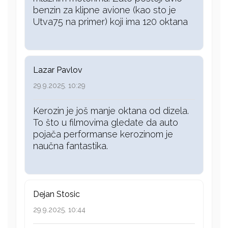
benzin za klipne avione (kao sto je
Utva75 na primer) koji ima 120 oktana
Lazar Pavlov
29.9.2025. 10:29
Kerozin je još manje oktana od dizela.
To što u filmovima gledate da auto
pojača performanse kerozinom je
naučna fantastika.
Dejan Stosic
29.9.2025. 10:44