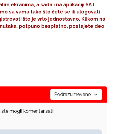
im ekranima, a sada i na aplikaciji SAT
mo sa vama tako što ćete se ili ulogovati
gistrovati što je vrlo jednostavno. Klikom na
nutaka, potpuno besplatno, postajete deo
iste mogli komentarisati!