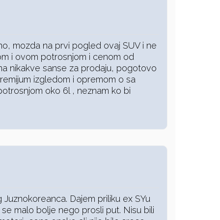
o, mozda na prvi pogled ovaj SUV i ne
rom i ovom potrosnjom i cenom od
a nikakve sanse za prodaju, pogotovo
premijum izgledom i opremom o sa
potrosnjom oko 6l , neznam ko bi
g Juznokoreanca. Dajem priliku ex SYu
se malo bolje nego prosli put. Nisu bili