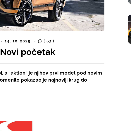
•
14. 10. 2025.
•
( 63 )
 Novi početak
 a “aktion“ je njihov prvi model pod novim
menilo pokazao je najnoviji krug do