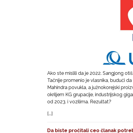
Ako ste mislili da je 2022. Sangjong otiš
Tačnije promenio je vlasnika, budući da 
Mahindra povukla, a južnokorejski pro
okriljem KG grupacije, industrijskog giga
od 2023. i vozilima. Rezultat?
[...]
Da biste pročitali ceo članak potreb