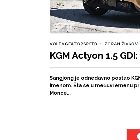
VOLTAGE&TOPSPEED
•
ZORAN ŽIVKOV
KGM Actyon 1.5 GDI:
Sangjong je odnedavno postao KGM,
imenom. Šta se u međuvremenu pro
Monce...