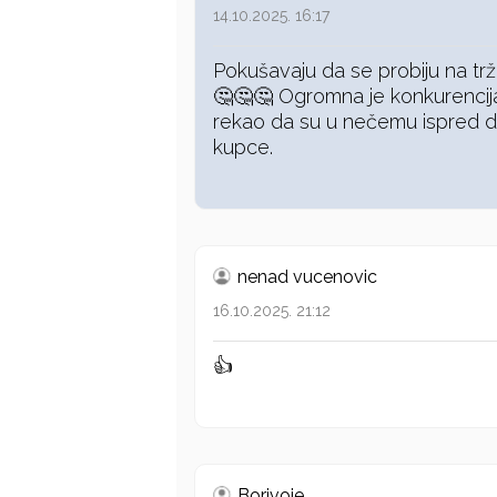
14.10.2025. 16:17
Pokušavaju da se probiju na tržiš
🤔🤔🤔 Ogromna je konkurencij
rekao da su u nečemu ispred dru
kupce.
nenad vucenovic
16.10.2025. 21:12
👍
Borivoje