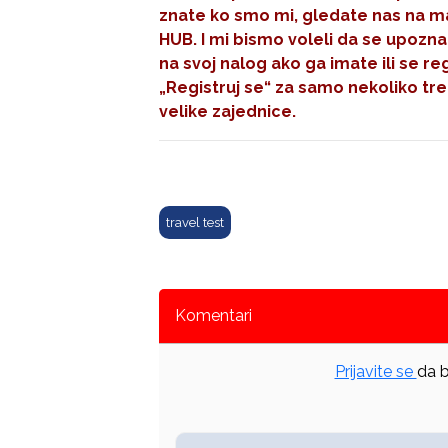
znate ko smo mi, gledate nas na mal
HUB. I mi bismo voleli da se upozna
na svoj nalog ako ga imate ili se re
„Registruj se“
za samo nekoliko tre
velike zajednice.
travel test
Komentari
Prijavite se
da b