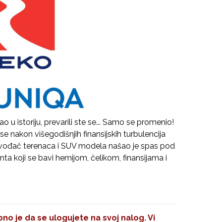
ao u istoriju, prevarili ste se... Samo se promenio!
se nakon višegodišnjih finansijskih turbulencija
izvođač terenaca i SUV modela našao je spas pod
nta koji se bavi hemijom, čelikom, finansijama i
no je da se ulogujete na svoj nalog. Vi