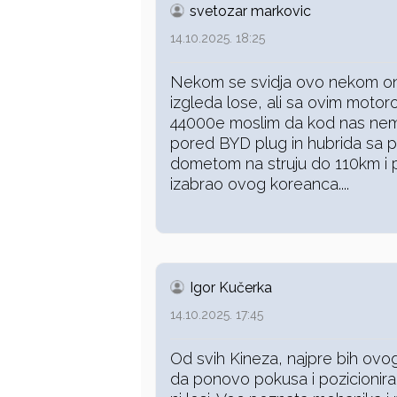
svetozar markovic
14.10.2025. 18:25
Nekom se svidja ovo nekom on
izgleda lose, ali sa ovim moto
44000e moslim da kod nas nem
pored BYD plug in hubrida sa 
dometom na struju do 110km i 
izabrao ovog koreanca....
Igor Kučerka
14.10.2025. 17:45
Od svih Kineza, najpre bih ovo
da ponovo pokusa i pozicionira 