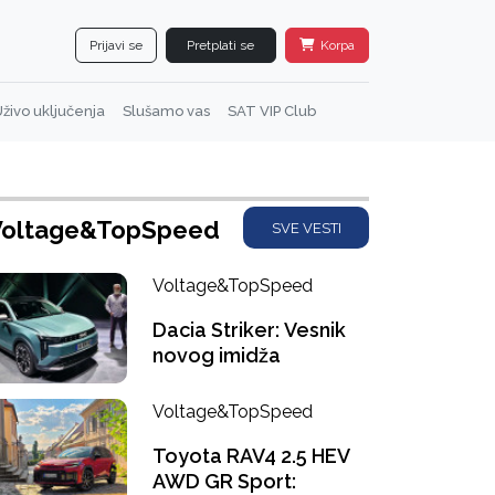
Prijavi se
Pretplati se
Korpa
živo uključenja
Slušamo vas
SAT VIP Club
Voltage&TopSpeed
SVE VESTI
Voltage&TopSpeed
Dacia Striker: Vesnik
novog imidža
Voltage&TopSpeed
Toyota RAV4 2.5 HEV
AWD GR Sport: