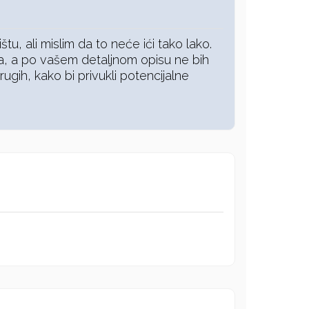
tu, ali mislim da to neće ići tako lako.
a, a po vašem detaljnom opisu ne bih
gih, kako bi privukli potencijalne