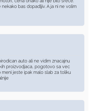
motori, cena onako ali nije bilo srece.
e nekako bas dopadljiv. A ja ni ne volim
pirodican auto ali ne vidim znacajnu
skih proizvodjaca, pogotovo sa vec
 meni jeste ipak malo slab za toliku
lnije