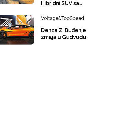
Hibridni SUV sa
ukusom Le Mana
Voltage&TopSpeed
Denza Z: Buđenje
zmaja u Gudvudu