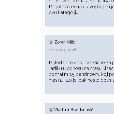
ni losi. Vec poznata mehanika i 
Pogotovo ovaj i u ovoj boji mi j
ovu kategoriju.
Zoran Milić
14.10.2025. 17:06
Izgleda prelepo i prakticno za 
razliku u odnosu na masu kine
poznatim 1.5 benzincem, koji po
masinu, 2.0 je ipak nesto optima
Vladimir Bogdanović