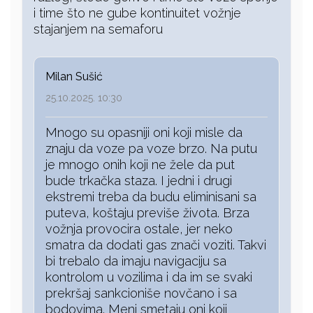
i time što ne gube kontinuitet vožnje
stajanjem na semaforu
Milan Sušić
25.10.2025. 10:30
Mnogo su opasniji oni koji misle da
znaju da voze pa voze brzo. Na putu
je mnogo onih koji ne žele da put
bude trkačka staza. I jedni i drugi
ekstremi treba da budu eliminisani sa
puteva, koštaju previše života. Brza
vožnja provocira ostale, jer neko
smatra da dodati gas znači voziti. Takvi
bi trebalo da imaju navigaciju sa
kontrolom u vozilima i da im se svaki
prekršaj sankcioniše novčano i sa
bodovima. Meni smetaju oni koji