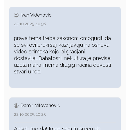
Ivan Videnovic
22.10.2025. 10:56
prava tema treba zakonom omoguciti da
se svi ovi prekrsaji kaznjavaju na osnovu
video snimaka koje bi gradjani
dostavljali.Bahatost i nekultura je previse
uzela maha i nema drugig nacina dovesti
stvari u red
Damir Milovanović
22.10.2025. 10:25
Apsolutno da! Imao sam tu sreću da