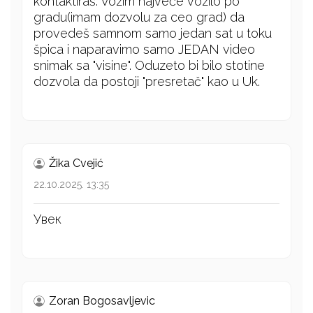
kontaktiraš. Vozim najveće vozilo po
gradu(imam dozvolu za ceo grad) da
provedeš samnom samo jedan sat u toku
špica i naparavimo samo JEDAN video
snimak sa "visine". Oduzeto bi bilo stotine
dozvola da postoji "presretač" kao u Uk.
Žika Cvejić
22.10.2025. 13:35
Увек
Zoran Bogosavljevic