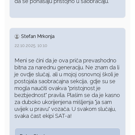
da se ponasaju pristojno u saobracaju.
Stefan Mrkonja
22.10.2025. 10:10
Meni se čini da je ova priča prevashodno
bitna za narednu generaciju. Ne znam da li
je ovdje slučaj, ali u mojoj osnovnoj školi je
postojala saobraćajna sekcija, gdje su se
mogla naučiti ovakva "pristojnost je
bezbjednost" pravila. Plašim se da je kasno
za duboko ukorijenjena mišljenja "ja sam
uvijek u pravu" vozača. U svakom slučaju,
svaka čast ekipi SAT-a!