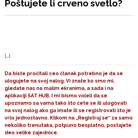
Poštujete li crveno svetlo?
[...]
Da biste pročitali ceo članak potrebno je da se
ulogujete na svoj nalog. Vi znate ko smo mi,
gledate nas na malim ekranima, a sada i na
aplikaciji SAT HUB. I mi bismo voleli da se
upoznamo sa vama tako što ćete se ili ulogovati
na svoj nalog ako ga imate ili se registrovati što je
vrlo jednostavno. Klikom na
„Registruj se“
za samo
nekoliko trenutaka, potpuno besplatno, postajete
deo velike zajednice.