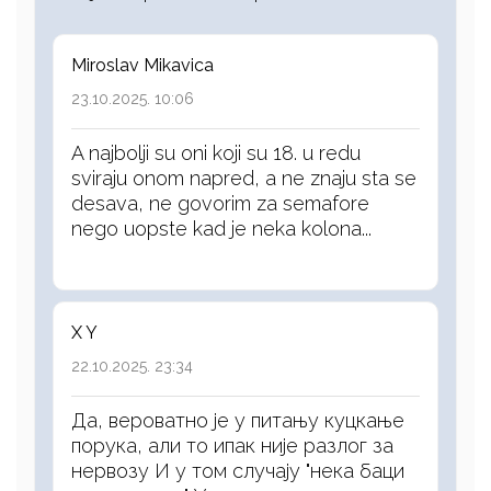
Miroslav Mikavica
23.10.2025. 10:06
A najbolji su oni koji su 18. u redu
sviraju onom napred, a ne znaju sta se
desava, ne govorim za semafore
nego uopste kad je neka kolona...
X Y
22.10.2025. 23:34
Да, вероватно је у питању куцкање
порука, али то ипак није разлог за
нервозу И у том случају "нека баци