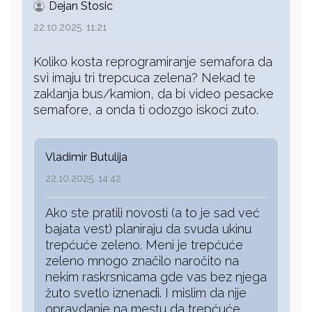
Dejan Stosic
22.10.2025. 11:21
Koliko kosta reprogramiranje semafora da
svi imaju tri trepcuca zelena? Nekad te
zaklanja bus/kamion, da bi video pesacke
semafore, a onda ti odozgo iskoci zuto.
Vladimir Butulija
22.10.2025. 14:42
Ako ste pratili novosti (a to je sad već
bajata vest) planiraju da svuda ukinu
trepćuće zeleno. Meni je trepćuće
zeleno mnogo značilo naročito na
nekim raskrsnicama gde vas bez njega
žuto svetlo iznenadi. I mislim da nije
opravdanje na mestu da trepćuće