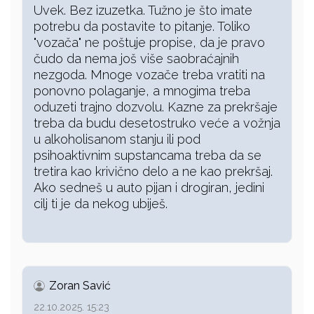
Uvek. Bez izuzetka. Tužno je što imate
potrebu da postavite to pitanje. Toliko
"vozača" ne poštuje propise, da je pravo
čudo da nema još više saobraćajnih
nezgoda. Mnoge vozače treba vratiti na
ponovno polaganje, a mnogima treba
oduzeti trajno dozvolu. Kazne za prekršaje
treba da budu desetostruko veće a vožnja
u alkoholisanom stanju ili pod
psihoaktivnim supstancama treba da se
tretira kao krivično delo a ne kao prekršaj.
Ako sedneš u auto pijan i drogiran, jedini
cilj ti je da nekog ubiješ.
Zoran Savić
22.10.2025. 15:23