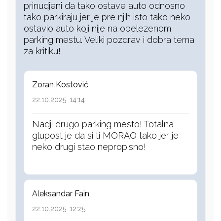
prinudjeni da tako ostave auto odnosno
tako parkiraju jer je pre njih isto tako neko
ostavio auto koji nije na obelezenom
parking mestu. Veliki pozdrav i dobra tema
za kritiku!
Zoran Kostović
22.10.2025. 14:14
Nadji drugo parking mesto! Totalna
glupost je da si ti MORAO tako jer je
neko drugi stao nepropisno!
Aleksandar Fain
22.10.2025. 12:25