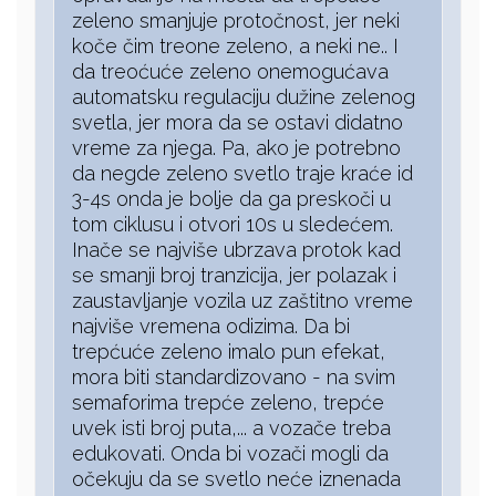
zeleno smanjuje protočnost, jer neki
koče čim treone zeleno, a neki ne.. I
da treoćuće zeleno onemogućava
automatsku regulaciju dužine zelenog
svetla, jer mora da se ostavi didatno
vreme za njega. Pa, ako je potrebno
da negde zeleno svetlo traje kraće id
3-4s onda je bolje da ga preskoči u
tom ciklusu i otvori 10s u sledećem.
Inače se najviše ubrzava protok kad
se smanji broj tranzicija, jer polazak i
zaustavljanje vozila uz zaštitno vreme
najviše vremena odizima. Da bi
trepćuće zeleno imalo pun efekat,
mora biti standardizovano - na svim
semaforima trepće zeleno, trepće
uvek isti broj puta,... a vozače treba
edukovati. Onda bi vozači mogli da
očekuju da se svetlo neće iznenada