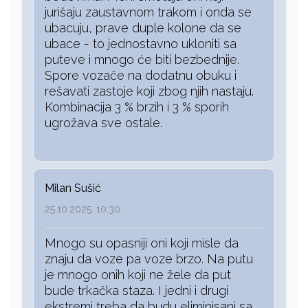
jurišaju zaustavnom trakom i onda se
ubacuju, prave duple kolone da se
ubace - to jednostavno ukloniti sa
puteve i mnogo će biti bezbednije.
Spore vozače na dodatnu obuku i
rešavati zastoje koji zbog njih nastaju.
Kombinacija 3 % brzih i 3 % sporih
ugrožava sve ostale.
Milan Sušić
25.10.2025. 10:30
Mnogo su opasniji oni koji misle da
znaju da voze pa voze brzo. Na putu
je mnogo onih koji ne žele da put
bude trkačka staza. I jedni i drugi
ekstremi treba da budu eliminisani sa