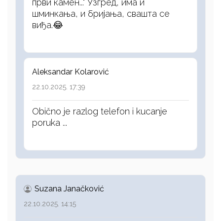
први камен..." Узгред, има и
шминкања, и бријања, свашта се
виђа.😂
Aleksandar Kolarović
22.10.2025. 17:39
Obično je razlog telefon i kucanje
poruka ...
Suzana Janačković
22.10.2025. 14:15