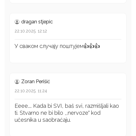
dragan stjepic
22.10.2025. 12:12
У сваком случају поштујем👍👍👍
Zoran Perišić
22.10.2025. 11:24
Eeee.... Kada bi SVI, baš svi, razmišljali kao
ti. Stvarno ne bi bilo ,,nervoze" kod
učesnika u saobraćaju.