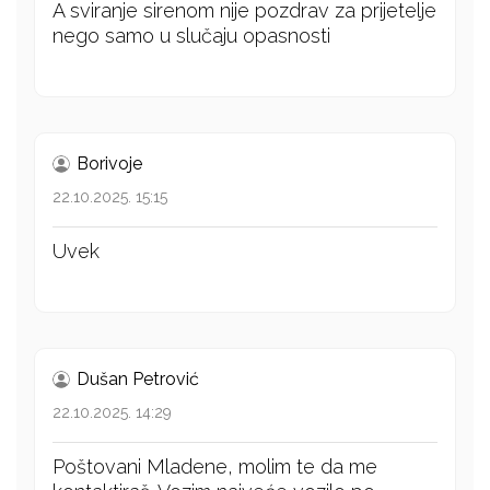
A sviranje sirenom nije pozdrav za prijetelje
nego samo u slučaju opasnosti
Borivoje
22.10.2025. 15:15
Uvek
Dušan Petrović
22.10.2025. 14:29
Poštovani Mladene, molim te da me