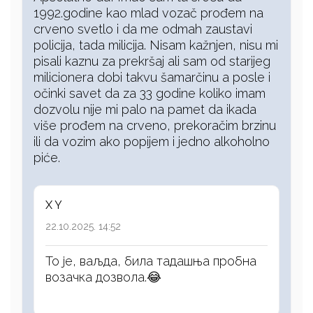
1992.godine kao mlad vozač prođem na
crveno svetlo i da me odmah zaustavi
policija, tada milicija. Nisam kažnjen, nisu mi
pisali kaznu za prekršaj ali sam od starijeg
milicionera dobi takvu šamarčinu a posle i
očinki savet da za 33 godine koliko imam
dozvolu nije mi palo na pamet da ikada
više prođem na crveno, prekoračim brzinu
ili da vozim ako popijem i jedno alkoholno
piće.
X Y
22.10.2025. 14:52
То је, ваљда, била тадашња пробна
возачка дозвола.😂