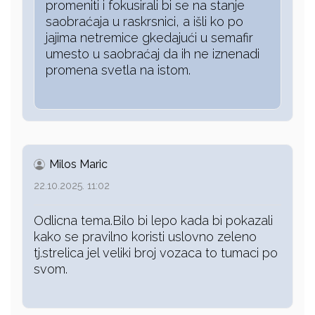
promeniti i fokusirali bi se na stanje
saobraćaja u raskrsnici, a išli ko po
jajima netremice gkedajući u semafir
umesto u saobraćaj da ih ne iznenadi
promena svetla na istom.
Milos Maric
22.10.2025. 11:02
Odlicna tema.Bilo bi lepo kada bi pokazali
kako se pravilno koristi uslovno zeleno
tj.strelica jel veliki broj vozaca to tumaci po
svom.