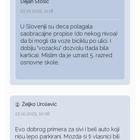
Dejan Stosic
22.10.2025. 11:18
U Sloveniji su deca polagala
saobracajne propise (do nekog nivoa)
da bi mogli da voze biciklu po ulici. I
dobiju "vozacku" dozvolu (tada bila
kartica). Mislim da je uzrast 5. razred
osnovne skole.
Željko Urošević
22.10.2025. 10:06
Evo dobrog primera za sivi i beli auto koji
nisu lepo parkirani. Mozda si ti vlasnici bili