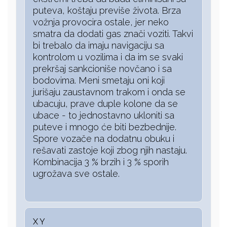
puteva, koštaju previše života. Brza
vožnja provocira ostale, jer neko
smatra da dodati gas znači voziti. Takvi
bi trebalo da imaju navigaciju sa
kontrolom u vozilima i da im se svaki
prekršaj sankcioniše novčano i sa
bodovima. Meni smetaju oni koji
jurišaju zaustavnom trakom i onda se
ubacuju, prave duple kolone da se
ubace - to jednostavno ukloniti sa
puteve i mnogo će biti bezbednije.
Spore vozače na dodatnu obuku i
rešavati zastoje koji zbog njih nastaju.
Kombinacija 3 % brzih i 3 % sporih
ugrožava sve ostale.
X Y