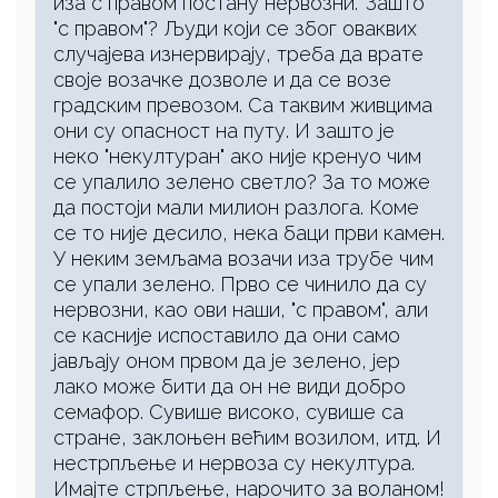
иза с правом постану нервозни." Зашто
"с правом"? Људи који се због оваквих
случајева изнервирају, треба да врате
своје возачке дозволе и да се возе
градским превозом. Са таквим живцима
они су опасност на путу. И зашто је
неко "некултуран" ако није кренуо чим
се упалило зелено светло? За то може
да постоји мали милион разлога. Коме
се то није десило, нека баци први камен.
У неким земљама возачи иза трубе чим
се упали зелено. Прво се чинило да су
нервозни, као ови наши, "с правом", али
се касније испоставило да они само
јављају оном првом да је зелено, јер
лако може бити да он не види добро
семафор. Сувише високо, сувише са
стране, заклоњен већим возилом, итд. И
нестрпљење и нервоза су некултура.
Имајте стрпљење, нарочито за воланом!