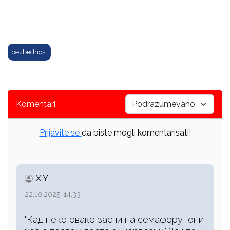
bezbednost
Komentari
Prijavite se
da biste mogli komentarisati!
X Y
22.10.2025. 14:33
"Кад неко овако заспи на семафору, они