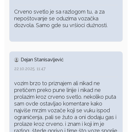
Crveno svetlo je sa razlogom tu, a za
nepoštovanje se oduzima vozačka
dozvola. Samo gde su vršioci dužnosti.
Dejan Stanisavljević
22.10.2025. 11:47
vozim brzo to priznajem ali nikad ne
pretičem preko pune linije i nikad ne
prolazim kroz crveno svetlo. nekoliko puta
sam ovde ostavljao komentare kako
najviše mrzim vozače koji se vuku ispod
ograničenja, pali se žuto a oni dodaju gas i
prolaze kroz crveno. i znam i koji im je
razlog, štede gorivo i time što voze sporije