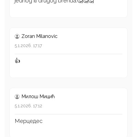
jednog ili drugog brenda.🤔🤔🤔
Zoran Milanovic
5.1.2026. 17:17
👍
Милош Mицић
5.1.2026. 17:12
Мерцедес