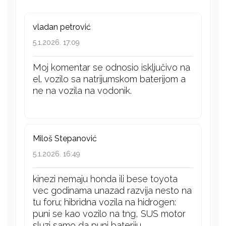
vladan petrović
5.1.2026. 17:09
Moj komentar se odnosio isključivo na
el. vozilo sa natrijumskom baterijom a
ne na vozila na vodonik.
Miloš Stepanović
5.1.2026. 16:49
kinezi nemaju honda ili bese toyota
vec godinama unazad razvija nesto na
tu foru; hibridna vozila na hidrogen:
puni se kao vozilo na tng, SUS motor
sluzi samo da puni bateriju,