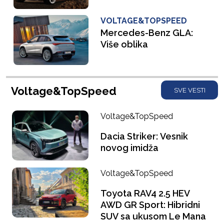
VOLTAGE&TOPSPEED
Mercedes-Benz GLA:
Više oblika
Voltage&TopSpeed
SVE VESTI
Voltage&TopSpeed
Dacia Striker: Vesnik
novog imidža
Voltage&TopSpeed
Toyota RAV4 2.5 HEV
AWD GR Sport: Hibridni
SUV sa ukusom Le Mana