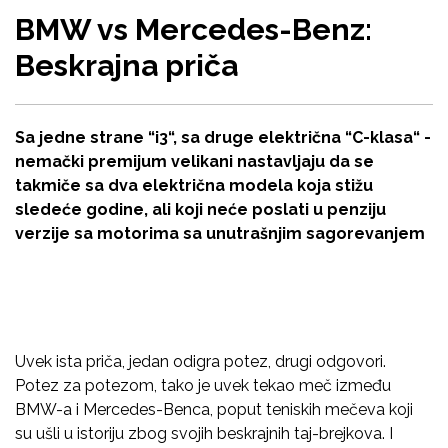
BMW vs Mercedes-Benz:
Beskrajna priča
Sa jedne strane “i3“, sa druge električna “C-klasa“ -
nemački premijum velikani nastavljaju da se
takmiče sa dva električna modela koja stižu
sledeće godine, ali koji neće poslati u penziju
verzije sa motorima sa unutrašnjim sagorevanjem
Uvek ista priča, jedan odigra potez, drugi odgovori.
Potez za potezom, tako je uvek tekao meč između
BMW-a i Mercedes-Benca, poput teniskih mečeva koji
su ušli u istoriju zbog svojih beskrajnih taj-brejkova. I