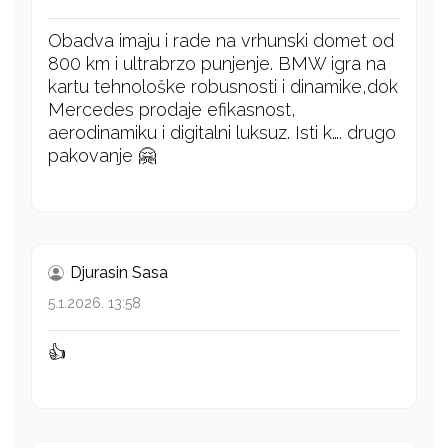
Obadva imaju i rade na vrhunski domet od
800 km i ultrabrzo punjenje. BMW igra na
kartu tehnološke robusnosti i dinamike,dok
Mercedes prodaje efikasnost,
aerodinamiku i digitalni luksuz. Isti k…. drugo
pakovanje 🤗
Djurasin Sasa
5.1.2026. 13:58
👍