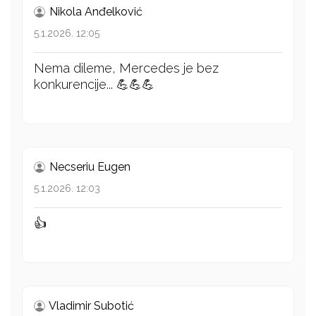
Nikola Anđelković
5.1.2026. 12:05
Nema dileme, Mercedes je bez
konkurencije... 💪💪💪
Necseriu Eugen
5.1.2026. 12:03
👍
Vladimir Subotić