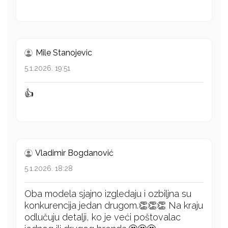
Mile Stanojevic
5.1.2026. 19:51
👍
Vladimir Bogdanović
5.1.2026. 18:28
Oba modela sjajno izgledaju i ozbiljna su
konkurencija jedan drugom.👏👏👏 Na kraju
odlučuju detalji, ko je veći poštovalac