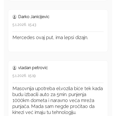
Darko Janicijevic
5.1.2026. 15:43
Mercedes ovaj put, ima lepsi dizajn.
vladan petrović
5.1.2026. 15:19
Masovnija upotreba el.vozila biće tek kada
budu izbacili auto za 5min. punjenja
1000km dometa i naravno veća mreža
punjača. Mada sam negde pročitao da
kinezi već imaju tu tehnologiju.