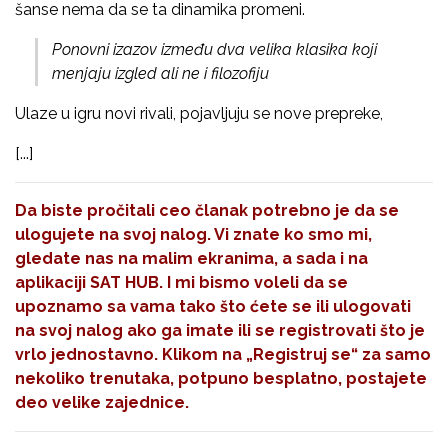
šanse nema da se ta dinamika promeni.
Ponovni izazov između dva velika klasika koji
menjaju izgled ali ne i filozofiju
Ulaze u igru novi rivali, pojavljuju se nove prepreke,
[...]
Da biste pročitali ceo članak potrebno je da se
ulogujete na svoj nalog. Vi znate ko smo mi,
gledate nas na malim ekranima, a sada i na
aplikaciji SAT HUB. I mi bismo voleli da se
upoznamo sa vama tako što ćete se ili ulogovati
na svoj nalog ako ga imate ili se registrovati što je
vrlo jednostavno. Klikom na
„Registruj se“
za samo
nekoliko trenutaka, potpuno besplatno, postajete
deo velike zajednice.