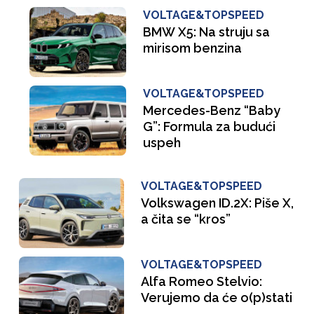
VOLTAGE&TOPSPEED
BMW X5: Na struju sa
mirisom benzina
VOLTAGE&TOPSPEED
Mercedes-Benz “Baby
G”: Formula za budući
uspeh
VOLTAGE&TOPSPEED
Volkswagen ID.2X: Piše X,
a čita se “kros”
VOLTAGE&TOPSPEED
Alfa Romeo Stelvio:
Verujemo da će o(p)stati