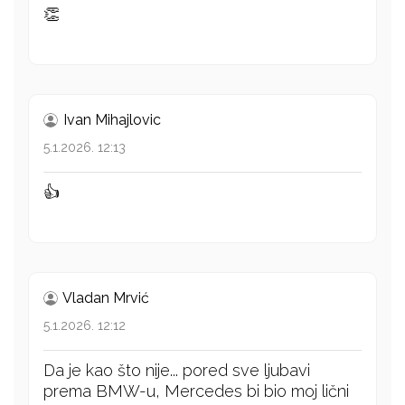
👏
Ivan Mihajlovic
5.1.2026. 12:13
👍
Vladan Mrvić
5.1.2026. 12:12
Da je kao što nije... pored sve ljubavi
prema BMW-u, Mercedes bi bio moj lični