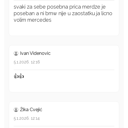
svaki za sebe posebna prica merdze je
poseban a ni bmw nije u zaostatku ja licno
volim mercedes
Ivan Videnovic
5.1.2026. 12:16
👍👍
Žika Cvejić
5.1.2026. 12:14