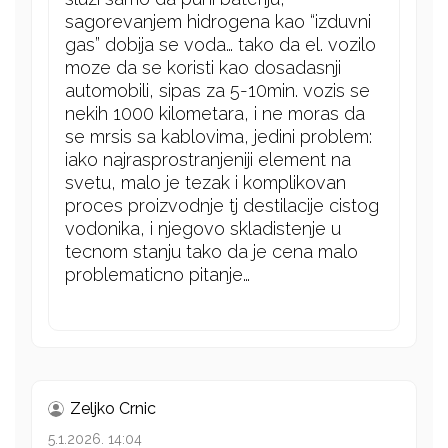
sagorevanjem hidrogena kao “izduvni
gas” dobija se voda… tako da el. vozilo
moze da se koristi kao dosadasnji
automobili, sipas za 5-10min. vozis se
nekih 1000 kilometara, i ne moras da
se mrsis sa kablovima, jedini problem:
iako najrasprostranjeniji element na
svetu, malo je tezak i komplikovan
proces proizvodnje tj destilacije cistog
vodonika, i njegovo skladistenje u
tecnom stanju tako da je cena malo
problematicno pitanje…
Zeljko Crnic
5.1.2026. 14:04