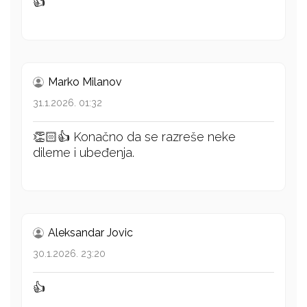
👍
Marko Milanov
31.1.2026. 01:32
👏🏻👍 Konačno da se razreše neke
dileme i ubeđenja.
Aleksandar Jovic
30.1.2026. 23:20
👍