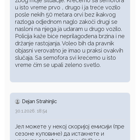
zbog moje situacije. Krećemo sa semofora
u isto vreme prvo , drugo i ja treće vozilo
posle nekih 50 metara orvi bez ikakvog
razloga odjednom naglo zakoči drugi se
nasloni na njega ja udaram u drugo vozilo.
Policija kaže biće neprilagođena brzina i ne
držanje rastojanja. Voleo bih da pravnik
objasni verovatno je imao u praksi ovakvih
slučaja. Sa semofora svi krećemo u isto
vreme čim se upali zeleno svetlo.
Dejan Strahinjic
30.1.2026. 18:54
Јел можете у некој скоријој емисији (пре
сезоне куповине) да истакнете и