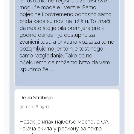
jer uvoznici ne registruju za test sve
moguće modele i verzije. Samo
pojedine i povremeno odnosno samo
onda kada su novi na tržištu. To znači
da nešto što je bila premijera pre 2
godine danas nije dostupno za
zvanični test, a privatna vozila za to ne
pozajmljujemo jer to nije test nego
samo razgledanje. Tako da ne
očekujemo da možemo brzo da vam
ispunimo želju.
Dejan Strahinjic
30.1.2026. 19:17
Навак је ипак најбоље место, а САТ
најјача екипа у региону за таква