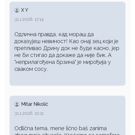
X Y
31.1.2026. 17:14
Одлична правда, кад мораш да
доказујеш невиност! Као онај зец који је
препливао Дрину док не буде касно, јер
не би стигао да докаже да није бик. А
"неприлагођена брзина" је мирођија у
сваком сосу.
Mitar Nikolić
31.1.2026. 10:11
Odlična tema, mene lično baš zanima