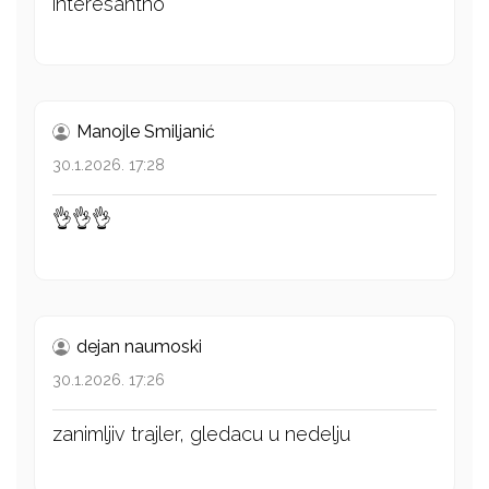
interesantno
Manojle Smiljanić
30.1.2026. 17:28
👌👌👌
dejan naumoski
30.1.2026. 17:26
zanimljiv trajler, gledacu u nedelju