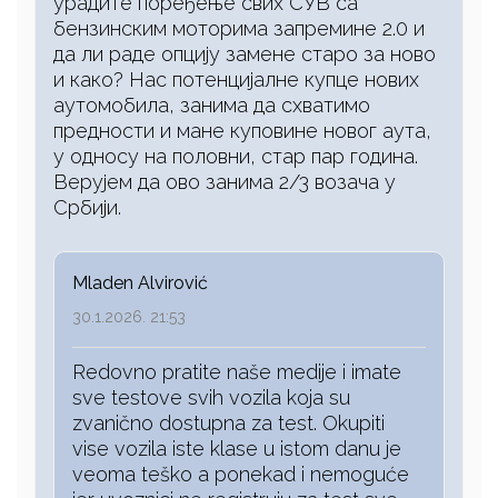
урадите поређење свих СУВ са
бензинским моторима запремине 2.0 и
да ли раде опцију замене старо за ново
и како? Нас потенцијалне купце нових
аутомобила, занима да схватимо
предности и мане куповине новог аута,
у односу на половни, стар пар година.
Верујем да ово занима 2/3 возача у
Србији.
Mladen Alvirović
30.1.2026. 21:53
Redovno pratite naše medije i imate
sve testove svih vozila koja su
zvanično dostupna za test. Okupiti
vise vozila iste klase u istom danu je
veoma teško a ponekad i nemoguće