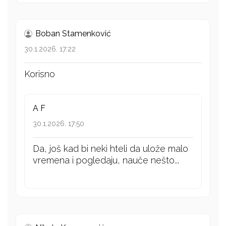
Boban Stamenković
30.1.2026. 17:22
Korisno
A F
30.1.2026. 17:50
Da, još kad bi neki hteli da ulože malo
vremena i pogledaju, nauče nešto...