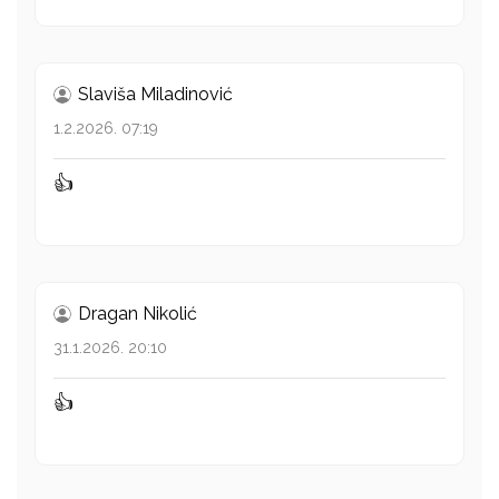
Slaviša Miladinović
1.2.2026. 07:19
👍
Dragan Nikolić
31.1.2026. 20:10
👍