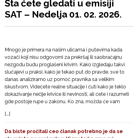
Šta ćete gledati u emisiji
SAT – Nedelja 01. 02. 2026.
Mnogo je primera na našim ulicama i putevima kada
vozači koji nisu odgovorni za prekršaj ili saobraćajnu
nezgodu budu proglašeni krivim. Kako izgledaju takvi
slučajevi u praksi, kako je tekao put do pravde, sve to
danas analiziramo uz pomoć pravnika sa velikim
iskustvom. Videćete realne situacije i čuti kako je teklo
dokazivanje nečije krivice ili nevinosti, ali ćete i razumeti
gde postoje rupe u zakonu. Ko zna, možda će vam
[...]
Da biste pročitali ceo članak potrebno je da se