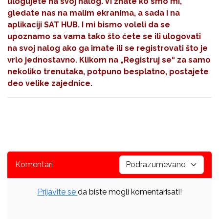
ulogujete na svoj nalog. Vi znate ko smo mi,
gledate nas na malim ekranima, a sada i na
aplikaciji SAT HUB. I mi bismo voleli da se
upoznamo sa vama tako što ćete se ili ulogovati
na svoj nalog ako ga imate ili se registrovati što je
vrlo jednostavno. Klikom na
„Registruj se“
za samo
nekoliko trenutaka, potpuno besplatno, postajete
deo velike zajednice.
Komentari
Prijavite se
da biste mogli komentarisati!