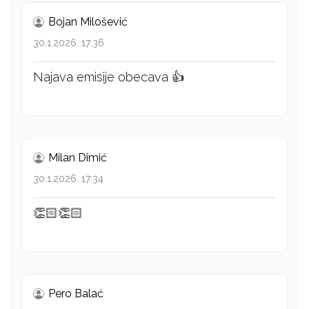
Bojan Milošević
30.1.2026. 17:36
Najava emisije obecava 👍
Milan Dimić
30.1.2026. 17:34
👏🏻👏🏻
Pero Balać