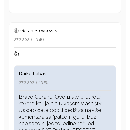
Goran Stevčevski
27.2.2026. 13:46
👍
Darko Labaš
27.2.2026. 13:56
Bravo Gorane. Oborili ste prethodni
rekord koji je bio u vašem vlasništvu.
Uskoro ćete dobiti bedž za najviše
komentara sa "palcem gore" bez
napisane ni jedne jedine reči od