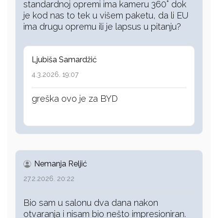
standardnoj opremi ima kameru 360° dok
je kod nas to tek u višem paketu, da li EU
ima drugu opremu ili je lapsus u pitanju?
Ljubiša Samardžić
4.3.2026. 19:07
greška ovo je za BYD
Nemanja Reljić
27.2.2026. 20:22
Bio sam u salonu dva dana nakon
otvaranja i nisam bio nešto impresioniran.