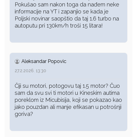
Pokušao sam nakon toga da nađem neke
informacije na YT i zapanjio se kada je
Poljski novinar saopštio da taj 1.6 turbo na
autoputu pri 130km/h troši 15 litara!
Aleksandar Popovic
27.2.2026. 13:30
Čiji su motori, potogovu taj 1.5 motor? Čuo
sam da svu svi ti motori u Kineskim autima
poreklom iz Micubisija, koji se pokazao kao
jako pouzdan ali manje efikasan u potrošnji
goriva?