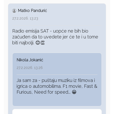
Matko Pandurić
27.2.2026. 13:23
Radio emisija SAT - uopće ne bih bio
začuđen da to uvedete jer će te i u tome
biti najbolji. 😊👏
Nikola Jokanić
27.2.2026. 13:26
Ja sam za - puštaju muziku iz filmova i
igrica o automobilima. F1 movie, Fast &
Furious, Need for speed... 😀