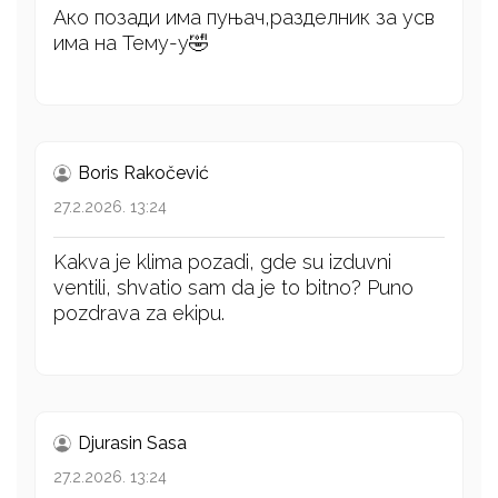
Ако позади има пуњач,разделник за усв
има на Тему-у🤣
Boris Rakočević
27.2.2026. 13:24
Kakva je klima pozadi, gde su izduvni
ventili, shvatio sam da je to bitno? Puno
pozdrava za ekipu.
Djurasin Sasa
27.2.2026. 13:24