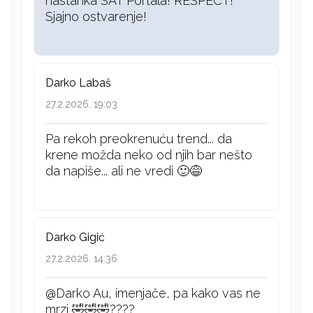
nastanka SAT Portala! RESPECT!
Sjajno ostvarenje!
Darko Labaš
27.2.2026. 19:03
Pa rekoh preokrenuću trend... da
krene možda neko od njih bar nešto
da napiše... ali ne vredi 🙂😅
Darko Gigić
27.2.2026. 14:36
@Darko Au, imenjače, pa kako vas ne
mrzi 🤣🤣🤣????