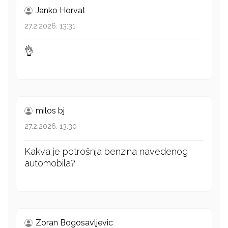
Janko Horvat
27.2.2026. 13:31
👌
milos bj
27.2.2026. 13:30
Kakva je potrošnja benzina navedenog
automobila?
Zoran Bogosavljevic