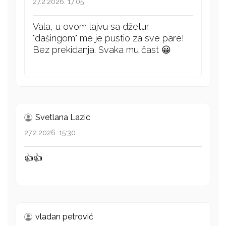
27.2.2026. 17:05
Vala, u ovom lajvu sa džetur
"dašingom" me je pustio za sve pare!
Bez prekidanja. Svaka mu čast 😀
Svetlana Lazic
27.2.2026. 15:30
👍👍
vladan petrović