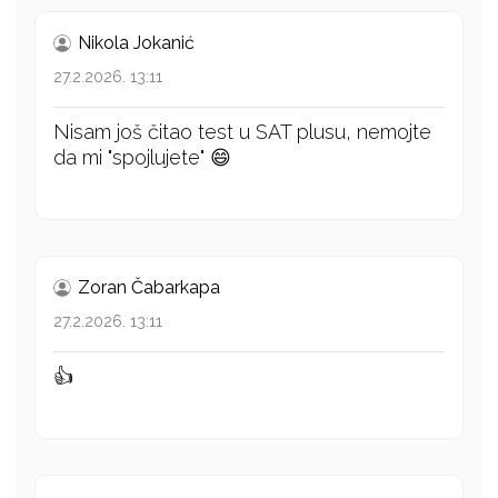
Nikola Jokanić
27.2.2026. 13:11
Nisam još čitao test u SAT plusu, nemojte
da mi "spojlujete" 😄
Zoran Čabarkapa
27.2.2026. 13:11
👍