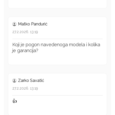
Matko Pandurić
27.2.2026. 13:19
Koji je pogon navedenoga modela i kolika
je garancija?
Zarko Savatić
27.2.2026. 13:19
👍