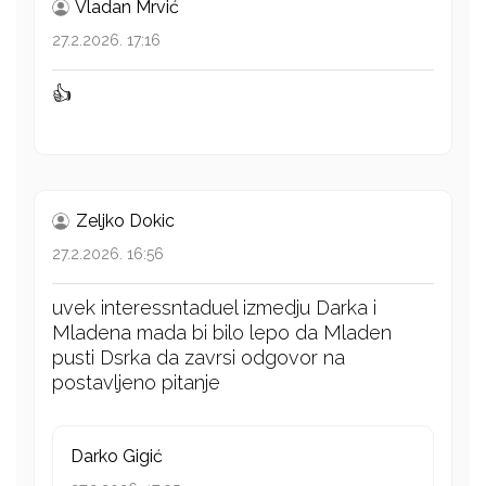
Vladan Mrvić
27.2.2026. 17:16
👍
Zeljko Dokic
27.2.2026. 16:56
uvek interessntaduel izmedju Darka i
Mladena mada bi bilo lepo da Mladen
pusti Dsrka da zavrsi odgovor na
postavljeno pitanje
Darko Gigić