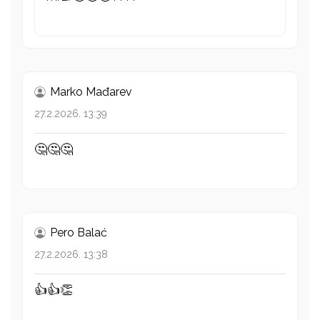
Marko Mađarev
27.2.2026. 13:39
🤔🤔🤔
Pero Balać
27.2.2026. 13:38
👍👍👏