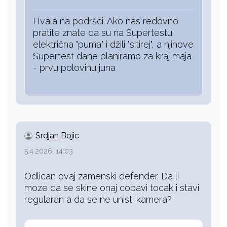
Hvala na podršci. Ako nas redovno
pratite znate da su na Supertestu
električna "puma" i džili "sitirej", a njihove
Supertest dane planiramo za kraj maja
- prvu polovinu juna
Srdjan Bojic
5.4.2026. 14:03
Odlican ovaj zamenski defender. Da li
moze da se skine onaj copavi tocak i stavi
regularan a da se ne unisti kamera?