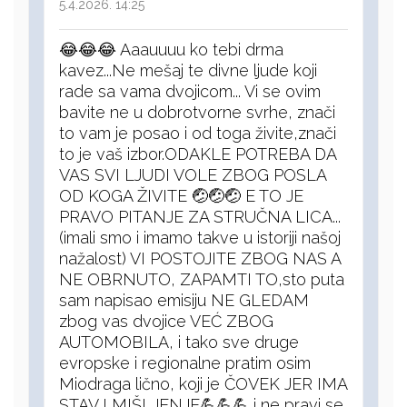
5.4.2026. 14:25
😂😂😂 Aaauuuu ko tebi drma
kavez...Ne mešaj te divne ljude koji
rade sa vama dvojicom... Vi se ovim
bavite ne u dobrotvorne svrhe, znači
to vam je posao i od toga živite,znači
to je vaš izbor.ODAKLE POTREBA DA
VAS SVI LJUDI VOLE ZBOG POSLA
OD KOGA ŽIVITE 🤕🤕🤕 E TO JE
PRAVO PITANJE ZA STRUČNA LICA...
(imali smo i imamo takve u istoriji našoj
nažalost) VI POSTOJITE ZBOG NAS A
NE OBRNUTO, ZAPAMTI TO,sto puta
sam napisao emisiju NE GLEDAM
zbog vas dvojice VEĆ ZBOG
AUTOMOBILA, i tako sve druge
evropske i regionalne pratim osim
Miodraga lično, koji je ČOVEK JER IMA
STAV I MIŠLJENJE💪💪💪 i ne pravi se