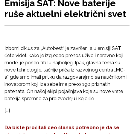
Emisija SAT: Nove baterije
ruše aktuelni električni svet
Izborni ciklus za „Autobest“ je završen, a u emisiji SAT
ćete videti kako je izgledao prenos uživo i naravno koji
model je poneo titulu najboljeg. Ipak, glavna tema su
nove tehnologije, tačnije priča iz razvojnog centra „MG-
a“ gde smo imali priliku da razgovarajmo sa naučnikom i
inovatorom koji iza sebe ima preko 190 priznatih
patenata. On našoj ekipi pojašnjava koje su nove vrste
baterija spremne za proizvodnju i koje će
[...]
Da biste pročitali ceo članak potrebno je da se