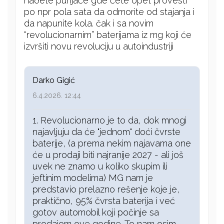
naðete punjače gde ćete opet provesti
po npr pola sata da odmorite od stajanja i
da napunite kola. čak i sa novim
“revolucionarnim” baterijama iz mg koji će
izvršiti novu revoluciju u autoindustriji
Darko Gigić
6.4.2026. 12:44
1. Revolucionarno je to da, dok mnogi
najavljuju da će "jednom" doći čvrste
baterije, (a prema nekim najavama one
će u prodaji biti najranije 2027 - ali još
uvek ne znamo u koliko skupim ili
jeftinim modelima) MG nam je
predstavio prelazno rešenje koje je,
praktično, 95% čvrsta baterija i već
gotov automobil koji počinje sa
prodajom ove godine. To nam osim