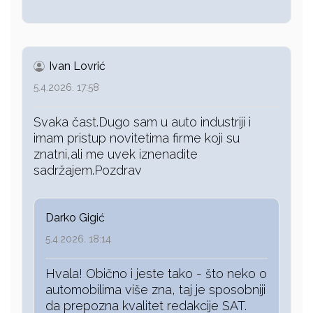
Ivan Lovrić
5.4.2026. 17:58
Svaka čast.Dugo sam u auto industriji i
imam pristup novitetima firme koji su
znatni,ali me uvek iznenadite
sadržajem.Pozdrav
Darko Gigić
5.4.2026. 18:14
Hvala! Obično i jeste tako - što neko o
automobilima više zna, taj je sposobniji
da prepozna kvalitet redakcije SAT.