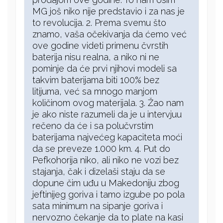
MG još niko nije predstavio i za nas je
to revolucija. 2. Prema svemu što
znamo, vaša očekivanja da ćemo već
ove godine videti primenu čvrstih
baterija nisu realna, a niko ni ne
pominje da će prvi njihovi modeli sa
takvim baterijama biti 100% bez
litijuma, već sa mnogo manjom
količinom ovog materijala. 3. Žao nam
je ako niste razumeli da je u intervjuu
rečeno da će i sa polučvrstim
baterijama najvećeg kapaciteta moći
da se preveze 1.000 km. 4. Put do
Pefkohorija niko, ali niko ne vozi bez
stajanja, čak i dizelaši staju da se
dopune čim uđu u Makedoniju zbog
jeftinijeg goriva i tamo izgube po pola
sata minimum na sipanje goriva i
nervozno čekanje da to plate na kasi