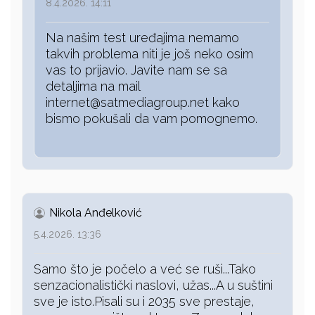
8.4.2026. 14:11
Na našim test uređajima nemamo
takvih problema niti je još neko osim
vas to prijavio. Javite nam se sa
detaljima na mail
internet@satmediagroup.net kako
bismo pokušali da vam pomognemo.
Nikola Anđelković
5.4.2026. 13:36
Samo što je počelo a već se ruši...Tako
senzacionalistički naslovi, užas...A u suštini
sve je isto.Pisali su i 2035 sve prestaje,