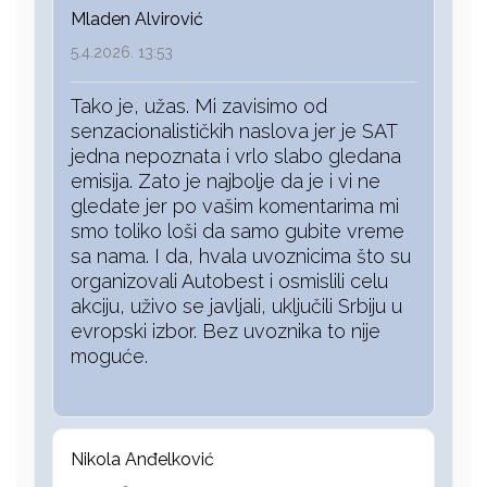
Mladen Alvirović
5.4.2026. 13:53
Tako je, užas. Mi zavisimo od
senzacionalističkih naslova jer je SAT
jedna nepoznata i vrlo slabo gledana
emisija. Zato je najbolje da je i vi ne
gledate jer po vašim komentarima mi
smo toliko loši da samo gubite vreme
sa nama. I da, hvala uvoznicima što su
organizovali Autobest i osmislili celu
akciju, uživo se javljali, uključili Srbiju u
evropski izbor. Bez uvoznika to nije
moguće.
Nikola Anđelković