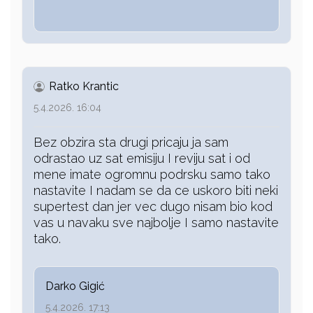
Ratko Krantic
5.4.2026. 16:04
Bez obzira sta drugi pricaju ja sam
odrastao uz sat emisiju I reviju sat i od
mene imate ogromnu podrsku samo tako
nastavite I nadam se da ce uskoro biti neki
supertest dan jer vec dugo nisam bio kod
vas u navaku sve najbolje I samo nastavite
tako.
Darko Gigić
5.4.2026. 17:13