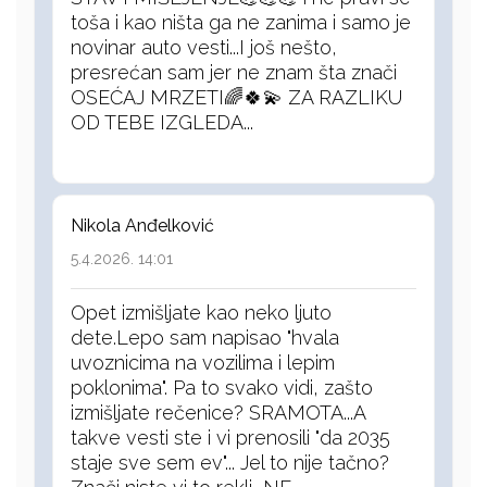
toša i kao ništa ga ne zanima i samo je
novinar auto vesti...I još nešto,
presrećan sam jer ne znam šta znači
OSEĆAJ MRZETI🌈🍀💫 ZA RAZLIKU
OD TEBE IZGLEDA...
Nikola Anđelković
5.4.2026. 14:01
Opet izmišljate kao neko ljuto
dete.Lepo sam napisao "hvala
uvoznicima na vozilima i lepim
poklonima". Pa to svako vidi, zašto
izmišljate rečenice? SRAMOTA...A
takve vesti ste i vi prenosili "da 2035
staje sve sem ev"... Jel to nije tačno?