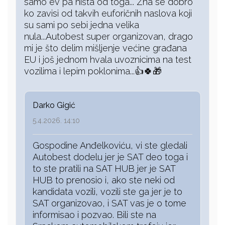
samo ev pa ništa od toga... Zna se dobro
ko zavisi od takvih euforičnih naslova koji
su sami po sebi jedna velika
nula...Autobest super organizovan, drago
mi je što delim mišljenje većine građana
EU i još jednom hvala uvoznicima na test
vozilima i lepim poklonima...👍🍀🎁
Darko Gigić
5.4.2026. 14:10
Gospodine Anđelkoviću, vi ste gledali
Autobest dodelu jer je SAT deo toga i
to ste pratili na SAT HUB jer je SAT
HUB to prenosio i, ako ste neki od
kandidata vozili, vozili ste ga jer je to
SAT organizovao, i SAT vas je o tome
informisao i pozvao. Bili ste na