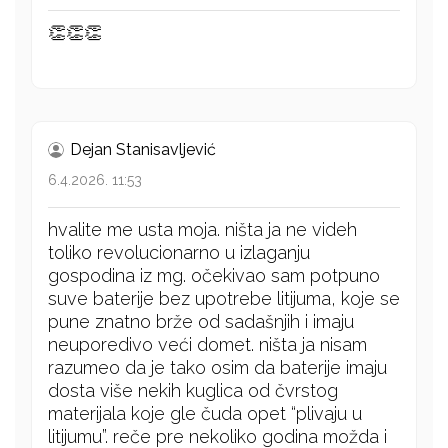
👏👏👏
Dejan Stanisavljević
6.4.2026. 11:53
hvalite me usta moja. ništa ja ne videh
toliko revolucionarno u izlaganju
gospodina iz mg. očekivao sam potpuno
suve baterije bez upotrebe litijuma, koje se
pune znatno brže od sadašnjih i imaju
neuporedivo veći domet. ništa ja nisam
razumeo da je tako osim da baterije imaju
dosta više nekih kuglica od čvrstog
materijala koje gle čuda opet “plivaju u
litijumu”. reče pre nekoliko godina možda i