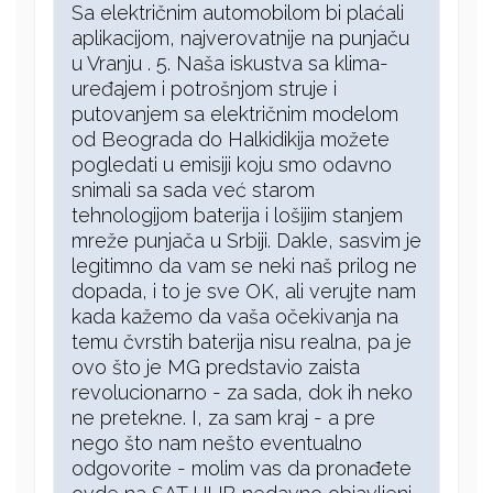
Sa električnim automobilom bi plaćali
aplikacijom, najverovatnije na punjaču
u Vranju . 5. Naša iskustva sa klima-
uređajem i potrošnjom struje i
putovanjem sa električnim modelom
od Beograda do Halkidikija možete
pogledati u emisiji koju smo odavno
snimali sa sada već starom
tehnologijom baterija i lošijim stanjem
mreže punjača u Srbiji. Dakle, sasvim je
legitimno da vam se neki naš prilog ne
dopada, i to je sve OK, ali verujte nam
kada kažemo da vaša očekivanja na
temu čvrstih baterija nisu realna, pa je
ovo što je MG predstavio zaista
revolucionarno - za sada, dok ih neko
ne pretekne. I, za sam kraj - a pre
nego što nam nešto eventualno
odgovorite - molim vas da pronađete