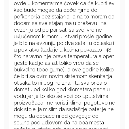
ovde u komentarima čovek da će kupiti ev
kad bude mogao da doðe njime do
pefkohorija bez stajanja. ja na to moram da
dodam sa sve stajanjima u preševu i na
evzoniju od po par sati sa sve. vreme
uključenom klimom. u stvari prošle godine
je bilo na evzoniju po dva sata i u odlasku i
u povratku (tada je u kolima pokazalo i 48,
što naravno nije prava temperatura a opet
i jeste kad je asfalt toliko vreo da se
bukvalno tope gume), a ove godine koliko
će biti sa ovim novim sistemom skeniranja i
otisaka to ni bog ne zna. i tu sva priča o
dometu od koliko god kilometara pada u
vodu jer je to ako se vozi po uputstvima
proizvoðača i ne koristi klima, pogotovo ne
dok stoje. ja mislim da sadašnje baterije ne
mogu da dobace ni od gevgelije do
soluna pod udlovom da na oba mesta