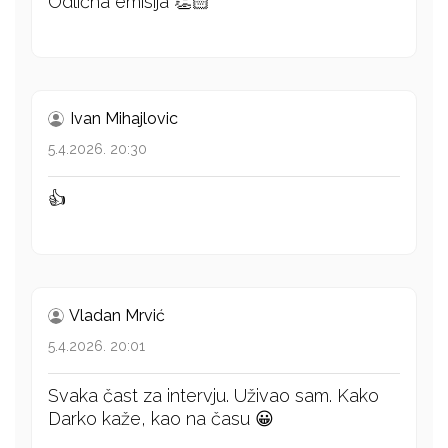
Odlična emisija 👏🏻
Ivan Mihajlovic
5.4.2026. 20:30
👍
Vladan Mrvić
5.4.2026. 20:01
Svaka čast za intervju. Uživao sam. Kako
Darko kaže, kao na času 😀