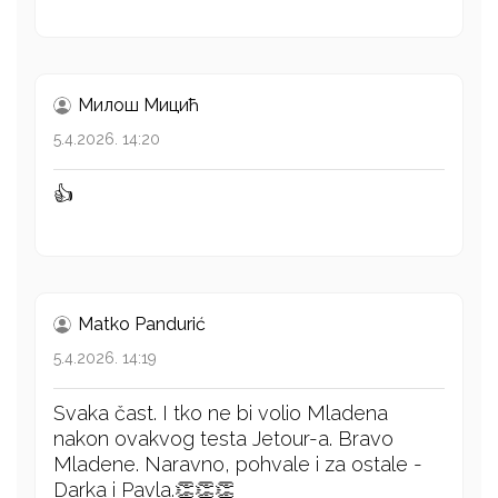
Милош Mицић
5.4.2026. 14:20
👍
Matko Pandurić
5.4.2026. 14:19
Svaka čast. I tko ne bi volio Mladena
nakon ovakvog testa Jetour-a. Bravo
Mladene. Naravno, pohvale i za ostale -
Darka i Pavla.👏👏👏