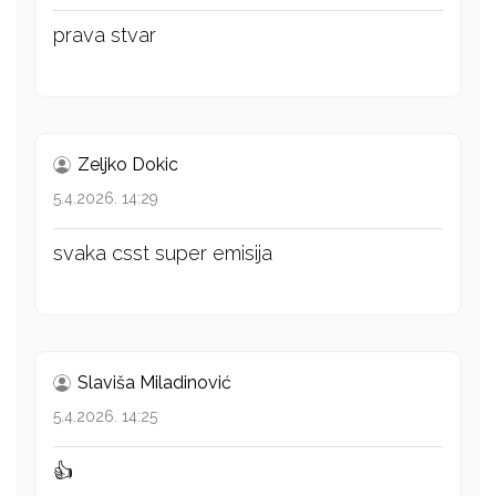
prava stvar
Zeljko Dokic
5.4.2026. 14:29
svaka csst super emisija
Slaviša Miladinović
5.4.2026. 14:25
👍