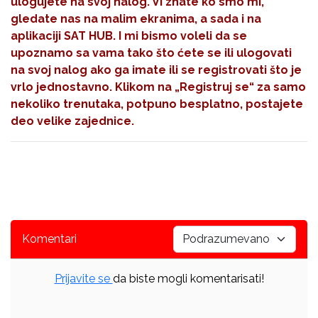
ulogujete na svoj nalog. Vi znate ko smo mi,
gledate nas na malim ekranima, a sada i na
aplikaciji SAT HUB. I mi bismo voleli da se
upoznamo sa vama tako što ćete se ili ulogovati
na svoj nalog ako ga imate ili se registrovati što je
vrlo jednostavno. Klikom na
„Registruj se“
za samo
nekoliko trenutaka, potpuno besplatno, postajete
deo velike zajednice.
Komentari
Prijavite se
da biste mogli komentarisati!