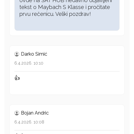
ovde na SAT HUB nedavno objavljeni
tekst o Maybach S Klasse i pročitate
prvu rečenicu. Veliki pozdrav!
Darko Simić
6.4.2026. 10:10
👍
Bojan Andric
6.4.2026. 10:08