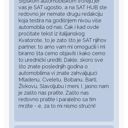
Srpskom automobilskom trofeju jer
vas je SAT ugostio, a na SAT HUB ste
redovno jer nemate drugu redakciju
koja testira na godišnjem nivou više
automobila od nas. Čak i kad ovde
pročitate tekst iz italijanskog
Kvatorote, to je zato što je SAT njihov
partner, to amo vam mi omogućili i mi
biramo šta ćemo objaviti i kako ćemo
to urednički urediti. Dakle, skoro sve
što znate poslednjih godina o
automobilima vi znate zahvaljujući
Mladenu, Cveletu, Bobanu, Barti,
Živkovu, Slavoljubu i meni. I, jasno nam
je zašto nas pratite. Zašto nas
redovno pratite i paralelno sa tim
mrzite - e, za to mi nismo stručni!