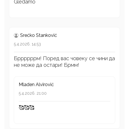
Gledamo
Srećko Stanković
5.4.2026. 14:53
Бррррррм! Поред вас човеку се чини да
не може да остари! Брмм!
Mladen Alvirović
5.4.2026. 21:00
🥰🥰🥰