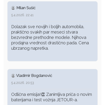
Milan Sušić
5.4.2026. 22:41
Dolazak sve novijih i boljih automobila,
praktično svakih par meseci stvara
bezvredne prethodne modele. Njihova
prodajna vrednost drastično pada. Cena
ubrzanog napretka.
Vladimir Bogdanović
5.4.2026. 20:53
Odlična emisija!👏 Zanimljiva priča o novim
baterijama i test vožnja JETOUR-a.