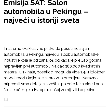
Emisija SAT: Salon
automobila u Pekingu –
najveći u istoriji sveta
Imali smo ekskluzivnu priliku da posetimo sajam
automobila u Pekingu, najveću izložbu automobilske
industrije koja je održana još od kada je pre 140 godina
napravljen prvi automobil. Na čak 380.000 kvadratnih
metara i u 17 hala, posetioci mogu da vide 1.451 izložbeni
model među kojima je skoro 200 premijera. Naravno,
pripremili smo detaljan izveštaj, pa ćete tako videti ono
što se očekuje u Evropi, u našoj zemlji, ali i pojedine
[...]