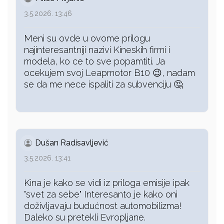
3.5.2026. 13:46
Meni su ovde u ovome prilogu
najinteresantniji nazivi Kineskih firmi i
modela, ko ce to sve popamtiti. Ja
ocekujem svoj Leapmotor B10 😉, nadam
se da me nece ispaliti za subvenciju 🤔
Dušan Radisavljević
3.5.2026. 13:41
Kina je kako se vidi iz priloga emisije ipak
"svet za sebe" Interesanto je kako oni
doživljavaju budućnost automobilizma!
Daleko su pretekli Evropljane.