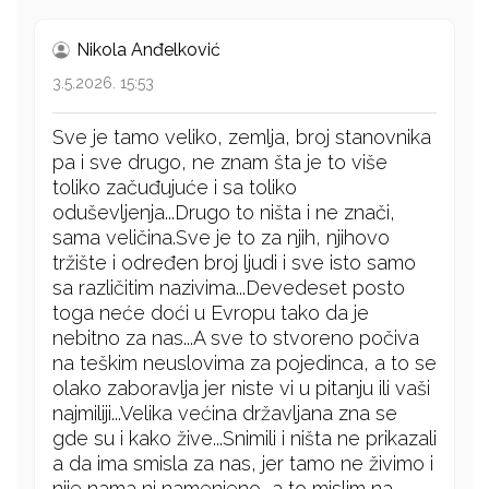
Nikola Anđelković
3.5.2026. 15:53
Sve je tamo veliko, zemlja, broj stanovnika
pa i sve drugo, ne znam šta je to više
toliko začuđujuće i sa toliko
oduševljenja...Drugo to ništa i ne znači,
sama veličina.Sve je to za njih, njihovo
tržište i određen broj ljudi i sve isto samo
sa različitim nazivima...Devedeset posto
toga neće doći u Evropu tako da je
nebitno za nas...A sve to stvoreno počiva
na teškim neuslovima za pojedinca, a to se
olako zaboravlja jer niste vi u pitanju ili vaši
najmiliji...Velika većina državljana zna se
gde su i kako žive...Snimili i ništa ne prikazali
a da ima smisla za nas, jer tamo ne živimo i
nije nama ni namenjeno, a to mislim na