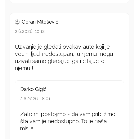
Goran Milošević
2.6.2026. 10:12
Uzivanje je gledati ovakav auto,koji je
vecini ljudi nedostupan,i u njemu mogu
uzivati samo gledajuci ga i citajuci o
njemu!!!
Darko Gigić
2.6.2026. 18:01
Zato mi postojimo - da vam približimo
šta vam je nedostupno. To je naša
misija