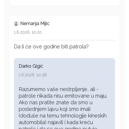
Nemanja Mijic
1.6.2026. 10:20
Da li će ove godine biti patrola?
Darko Gigić
1.6.2026. 10:38
Razumemo vaše nestrpljenje, ali -
patrole nikada nisu emitovane u maju.
Ako nas pratite znate da smo u
poslednjem lajvu koji smo imali
(doduše na temu tehnologije kineskih
automobila) najavili i kada kreću
patrole i da se ove godine putuje