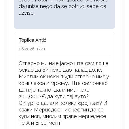
da unize nego da se potrudi sebe da
uzvise.
Toplica Antić
1.6.2026. 17:41
Стварно ми није јасно шта сам лоше
рекао да би неко дао палац доле.
Мислим ок неки људи стварно имају
комплекса и мржњу. Шта сам рекао
да није тачно, дали има неко
200,000.-€ да купи тај ауто?
Сигурно да, али колики број њих? И
сваки Мерцедес није јефтин да се
купи нов, мислим праве мерцедесе,
не А и Б сегмент