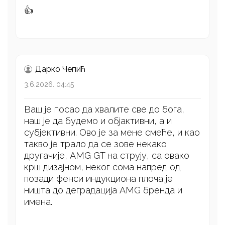
👍
Дарко Чепић
3.6.2026. 04:45
Ваш је посао да хвалите све до бога,
наш је да будемо и објактивни, а и
субјективни. Ово је за мене смеће, и као
такво је трало да се зове некако
другачије, AMG GT на струју, са овако
крш дизајном, неког сома напред од
позади фенси индукциона плоча је
ништа до деградација AMG бренда и
имена.