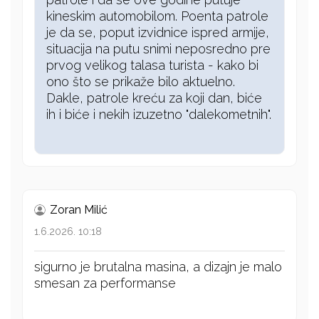
kineskim automobilom. Poenta patrole
je da se, poput izvidnice ispred armije,
situacija na putu snimi neposredno pre
prvog velikog talasa turista - kako bi
ono što se prikaže bilo aktuelno.
Dakle, patrole kreću za koji dan, biće
ih i biće i nekih izuzetno "dalekometnih".
Zoran Milić
1.6.2026. 10:18
sigurno je brutalna masina, a dizajn je malo
smesan za performanse