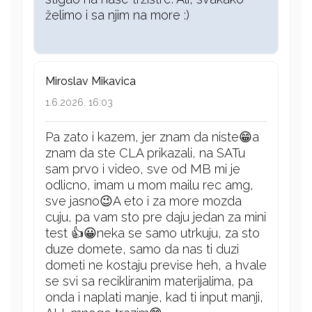
želimo i sa njim na more :)
Miroslav Mikavica
1.6.2026. 16:03
Pa zato i kazem, jer znam da niste😁a
znam da ste CLA prikazali, na SATu
sam prvo i video, sve od MB mi je
odlicno, imam u mom mailu rec amg,
sve jasno😉A eto i za more mozda
cuju, pa vam sto pre daju jedan za mini
test 👍😀neka se samo utrkuju, za sto
duze domete, samo da nas ti duzi
dometi ne kostaju previse heh, a hvale
se svi sa recikliranim materijalima, pa
onda i naplati manje, kad ti input manji,