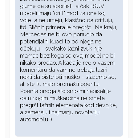
glume da su sportisti, a čak i SUV
modeli imaju "drift" mod za one koji
vole, a ne umeju, klasično da driftuju,
itd. Sličnih primera je pregršt . Na kraju,
Mercedes ne bi ovo ponudio da
potencijalni kupci to od njega ne
očekuju - svakako lažni zvuk nije
mamac bez koga se ovaj model ne bi
nikako prodao. A kada je reč o vašem
komentaru da vam ne trebaju lažni
nokti da biste bili muško - slažemo se,
ali ste tu malo promašili poentu.
Poenta onoga što smo mi napisali je
da mnogim muškarcima ne smeta
pregršt lažnih elemenata kod devojke,
a zameraju i najmanju novotariju
automobilu :)