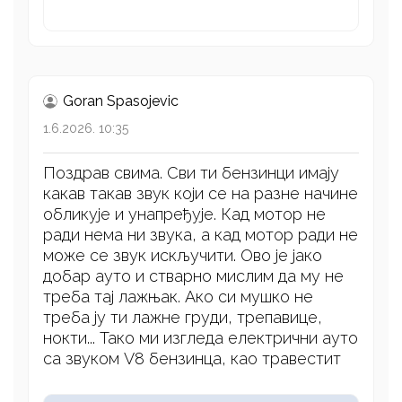
Goran Spasojevic
1.6.2026. 10:35
Поздрав свима. Сви ти бензинци имају
какав такав звук који се на разне начине
обликује и унапређује. Кад мотор не
ради нема ни звука, а кад мотор ради не
може се звук искључити. Ово је јако
добар ауто и стварно мислим да му не
треба тај лажњак. Ако си мушко не
треба ју ти лажне груди, трепавице,
нокти... Тако ми изгледа електрични ауто
са звуком V8 бензинца, као травестит