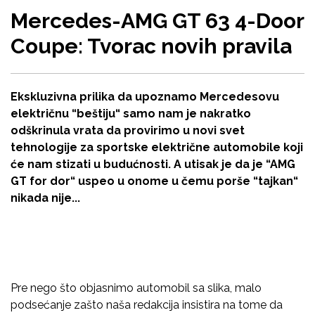
Mercedes-AMG GT 63 4-Door
Coupe: Tvorac novih pravila
Ekskluzivna prilika da upoznamo Mercedesovu
električnu “beštiju“ samo nam je nakratko
odškrinula vrata da provirimo u novi svet
tehnologije za sportske električne automobile koji
će nam stizati u budućnosti. A utisak je da je “AMG
GT for dor“ uspeo u onome u čemu porše “tajkan“
nikada nije...
Pre nego što objasnimo automobil sa slika, malo
podsećanje zašto naša redakcija insistira na tome da