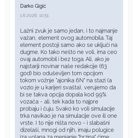
Darko Gigić
1.6.2026. 10:51
Lažni zvuk je samo jedan, i to najmanje
važan, element ovog automobila. Taj
element postoji samo ako se uključi na
dugme. Ko tako nešto ne voli, ima ceo
ovaj automobil i bez toga. Ali, ako je
najstariji novinar naše redakcije (63
god) bio oduševljen tom opcijom
tokom vožnje "ajonika 6N" na stazi (a
vozio je u karijeri svašta), verujemo da
bi se takva opcija dopala kod 99%
vozača - ali, tek kada to najpre
probaju i čuju. Svako ko voli simulacije
trka navikao je na simulacije ove ili one
vrste. I to nije ništa novo - i slabašni
dizelaši, mnogi od njih, imaju polugice
iza volana za menjanje "brzina" čime