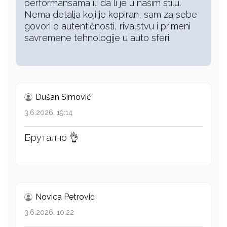
performansama ili da li je u našim stilu.
Nema detalja koji je kopiran, sam za sebe
govori o autentičnosti, rivalstvu i primeni
savremene tehnologije u auto sferi.
Dušan Simović
3.6.2026. 19:14
Брутално 👌
Novica Petrović
3.6.2026. 10:22