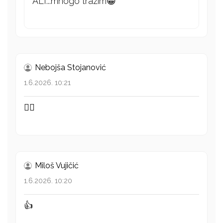
ALI...mnogo trazim😁
Nebojša Stojanović
1.6.2026. 10:21
👍🏻
Miloš Vujičić
1.6.2026. 10:20
👍