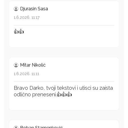
Djurasin Sasa
1.6.2026. 11:17
👍👍
Mitar Nikolić
1.6.2026. 11:11
Bravo Darko, tvoji tekstovi i utisci su zaista
odlično preneseni.👍👍👍
Boban Stamenković