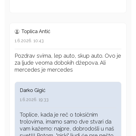
Toplica Antić
1.6.2026. 10:43
Pozdrav svima, lep auto, skup auto. Ovo je
za ljude veoma dobokih džepova. Ali
mercedes je mercedes
Darko Gigić
1.6.2026. 19:33
Toplice, kada je reč o toksičnim
trolovima, imamo samo dve stvari da
vam kažemo: najpre, dobrodošli u naš
svet!!! Potom, "niski" ljudi će pre nešto