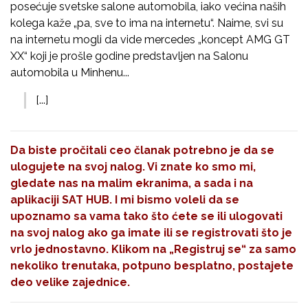
posećuje svetske salone automobila, iako većina naših
kolega kaže „pa, sve to ima na internetu“. Naime, svi su
na internetu mogli da vide mercedes „koncept AMG GT
XX“ koji je prošle godine predstavljen na Salonu
automobila u Minhenu...
[...]
Da biste pročitali ceo članak potrebno je da se
ulogujete na svoj nalog. Vi znate ko smo mi,
gledate nas na malim ekranima, a sada i na
aplikaciji SAT HUB. I mi bismo voleli da se
upoznamo sa vama tako što ćete se ili ulogovati
na svoj nalog ako ga imate ili se registrovati što je
vrlo jednostavno. Klikom na
„Registruj se“
za samo
nekoliko trenutaka, potpuno besplatno, postajete
deo velike zajednice.