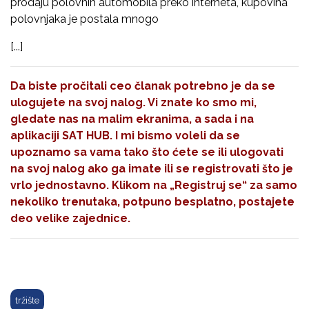
prodaju polovnih automobila preko interneta, kupovina
polovnjaka je postala mnogo
[...]
Da biste pročitali ceo članak potrebno je da se
ulogujete na svoj nalog. Vi znate ko smo mi,
gledate nas na malim ekranima, a sada i na
aplikaciji SAT HUB. I mi bismo voleli da se
upoznamo sa vama tako što ćete se ili ulogovati
na svoj nalog ako ga imate ili se registrovati što je
vrlo jednostavno. Klikom na
„Registruj se“
za samo
nekoliko trenutaka, potpuno besplatno, postajete
deo velike zajednice.
tržište