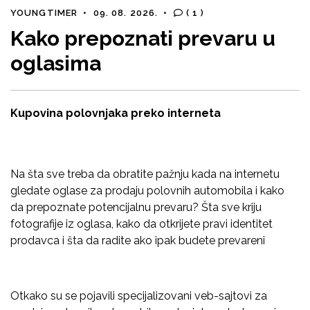
YOUNGTIMER
•
09. 08. 2026.
•
( 1 )
Kako prepoznati prevaru u
oglasima
Kupovina polovnjaka preko interneta
Na šta sve treba da obratite pažnju kada na internetu
gledate oglase za prodaju polovnih automobila i kako
da prepoznate potencijalnu prevaru? Šta sve kriju
fotografije iz oglasa, kako da otkrijete pravi identitet
prodavca i šta da radite ako ipak budete prevareni
Otkako su se pojavili specijalizovani veb-sajtovi za