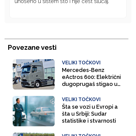
unoseno u sistem sto i nije čest slučaj.
Povezane vesti
VELIKI TOČKOVI
Mercedes-Benz
eActros 600: Električni
dugoprugaš stigao u
Srbiju
VELIKI TOČKOVI
Šta se vozi u Evropi a
šta u Srbiji: Sudar
statistike i stvarnosti