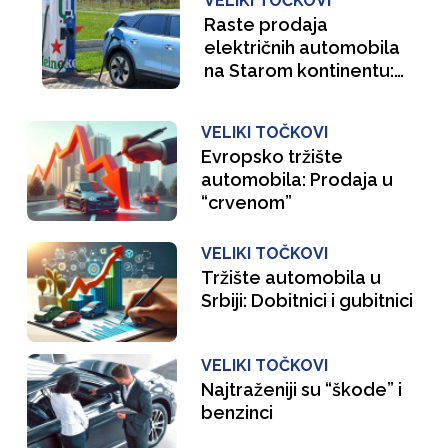
VELIKI TOČKOVI
Raste prodaja
električnih automobila
na Starom kontinentu:
Elektromobili u Evropi
napreduju uprkos
VELIKI TOČKOVI
prognozama "nevernih
Evropsko tržište
Toma"
automobila: Prodaja u
“crvenom”
VELIKI TOČKOVI
Tržište automobila u
Srbiji: Dobitnici i gubitnici
VELIKI TOČKOVI
Najtraženiji su “škode” i
benzinci