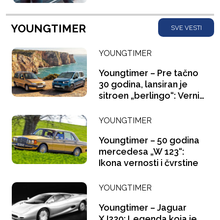
YOUNGTIMER
SVE VESTI
YOUNGTIMER
Youngtimer – Pre tačno
30 godina, lansiran je
sitroen „berlingo“: Verni
saputnik
YOUNGTIMER
Youngtimer – 50 godina
mercedesa „W 123“:
Ikona vernosti i čvrstine
YOUNGTIMER
Youngtimer – Jaguar
XJ220: Legenda koja je