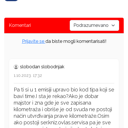
Komentari
Prijavite se
da biste mogli komentarisati!
slobodan slobodnjak
1.10.2023. 17:32
Pa ti si u 1 emisiji upravo bio kod tipa koji se
bavi time.I sta je rekao?Ako je dobar
majstor i zna gde je sve zapisana
kilometraža i obriše je od svuda ne postoji
način utvrđivanja prave kilometraže.Osim
ako postoji ser.kniz.ovlas.servisa pa je sve