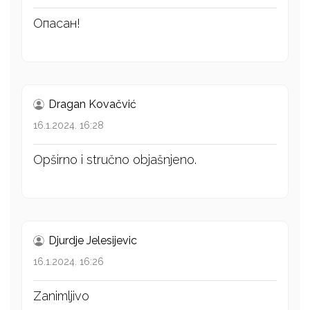
Опасан!
Dragan Kovačvić
16.1.2024. 16:28
Opširno i stručno objašnjeno.
Djurdje Jelesijevic
16.1.2024. 16:26
Zanimljivo