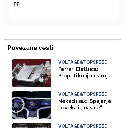
👍🏻
Povezane vesti
VOLTAGE&TOPSPEED
Ferrari Elettrica:
Propeti konj na struju
VOLTAGE&TOPSPEED
Nekad i sad: Spajanje
čoveka i „mašine“
VOLTAGE&TOPSPEED