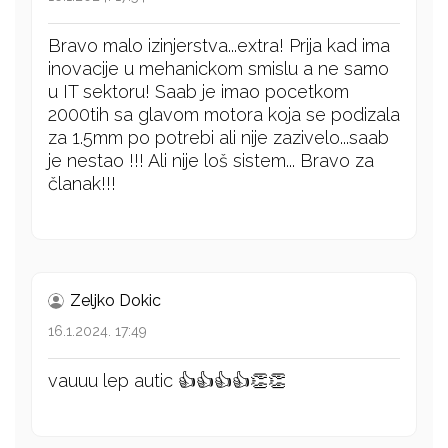
Bravo malo izinjerstva...extra! Prija kad ima
inovacije u mehanickom smislu a ne samo
u IT sektoru! Saab je imao pocetkom
2000tih sa glavom motora koja se podizala
za 1.5mm po potrebi ali nije zazivelo...saab
je nestao !!! Ali nije loš sistem... Bravo za
članak!!!
Zeljko Dokic
16.1.2024. 17:49
vauuu lep autic 👍👍👍👍👏👏