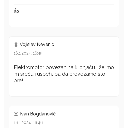
👍
Vojislav Nevenic
16.1.2024. 16:49
Elektromotor povezan na klipnjaču... želimo
im sreću i uspeh, pa da provozamo što
pre!
Ivan Bogdanović
16.1.2024. 16:46