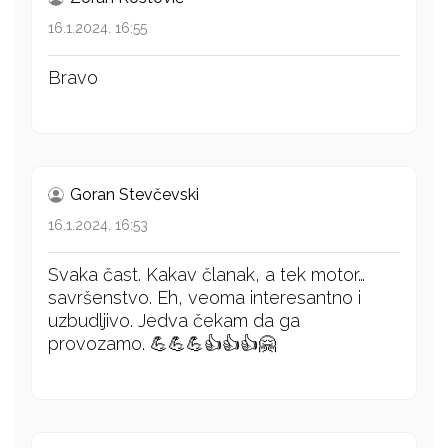
16.1.2024. 16:55
Bravo
Goran Stevčevski
16.1.2024. 16:53
Svaka čast. Kakav članak, a tek motor…
savršenstvo. Eh, veoma interesantno i
uzbudljivo. Jedva čekam da ga
provozamo. 💪💪💪👍👍👍🤗