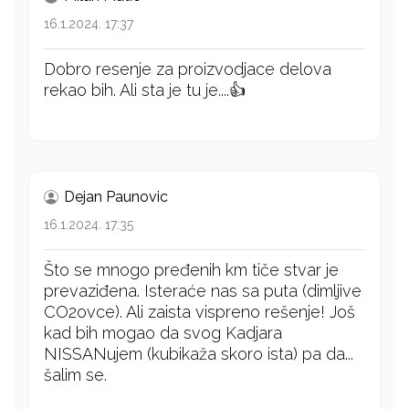
16.1.2024. 17:37
Dobro resenje za proizvodjace delova
rekao bih. Ali sta je tu je....👍
Dejan Paunovic
16.1.2024. 17:35
Što se mnogo pređenih km tiče stvar je
prevaziđena. Isteraće nas sa puta (dimljive
CO2ovce). Ali zaista vispreno rešenje! Još
kad bih mogao da svog Kadjara
NISSANujem (kubikaža skoro ista) pa da...
šalim se.