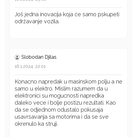
Još jedna inovacija koja će samo pskupeti
održavanje vozila.
Slobodan Djilas
16.1.2024. 22:01
Konacno napredak u masinskom polju a ne
samo u elektro. Mislim razumem da u
elektronici su mogucnosti napredka
daleko vece i bolje postizu rezultati. Kao
da se odjednom odustalo pokusaja
usavrsavanja sa motorima i da se sve
okrenulo ka struji.