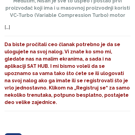
Međutim, Nisan je sve to uspeo i postao prvi
proizvođač koji ima i u masovnoj proizvodnji koristi
VC-Turbo (Variable Compression Turbo) motor
[...]
Da biste pročitali ceo članak potrebno je da se
ulogujete na svoj nalog. Vi znate ko smo mi,
gledate nas na malim ekranima, a sada i na
aplikaciji SAT HUB. I mi bismo voleli da se
upoznamo sa vama tako što ćete se ili ulogovati
na svoj nalog ako ga imate ili se registrovati što je
vrlo jednostavno. Klikom na
„Registruj se“
za samo
nekoliko trenutaka, potpuno besplatno, postajete
deo velike zajednice.