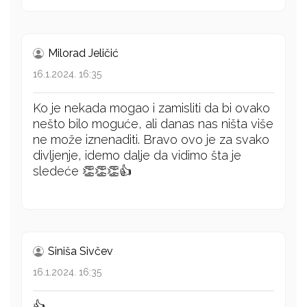
Milorad Jeličić
16.1.2024. 16:35
Ko je nekada mogao i zamisliti da bi ovako
nešto bilo moguće, ali danas nas ništa više
ne može iznenaditi. Bravo ovo je za svako
divljenje, idemo dalje da vidimo šta je
sledeće 👏👏👏👍
Siniša Sivčev
16.1.2024. 16:35
👍