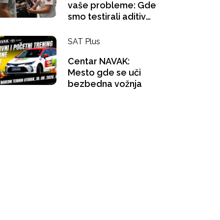
vaše probleme: Gde
smo testirali aditiv
za benzince i šta se
"gugla" na pauzi za
SAT Plus
kafu?
Centar NAVAK:
Mesto gde se uči
bezbedna vožnja