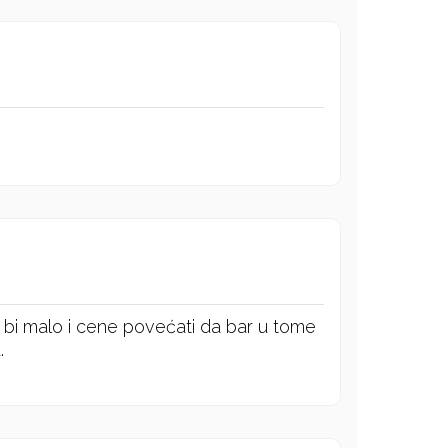
i bi malo i cene povećati da bar u tome
.