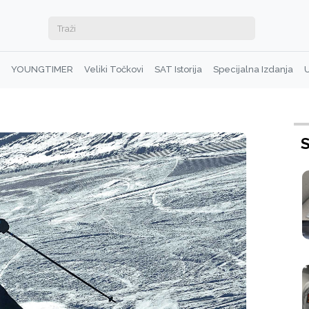
YOUNGTIMER
Veliki Točkovi
SAT Istorija
Specijalna Izdanja
U
S