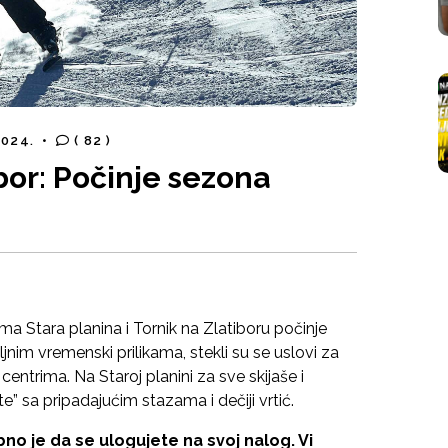
 2024.
•
( 82 )
ibor: Počinje sezona
ma Stara planina i Tornik na Zlatiboru počinje
nim vremenski prilikama, stekli su se uslovi za
centrima. Na Staroj planini za sve skijaše i
” sa pripadajućim stazama i dečiji vrtić.
no je da se ulogujete na svoj nalog. Vi