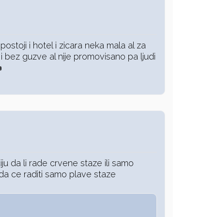
postoji i hotel i zicara neka mala al za
 i bez guzve al nije promovisano pa ljudi

ju da li rade crvene staze ili samo
da ce raditi samo plave staze