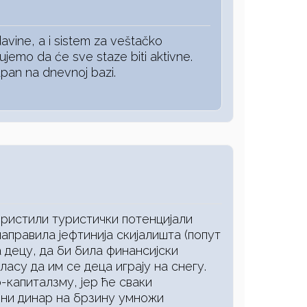
vine, a i sistem za veštačko
ujemo da će sve staze biti aktivne.
tupan na dnevnoj bazi.
ористили туристички потенцијали
направила јефтинија скијалишта (попут
 децу, да би била финансијски
ласу да им се деца играју на снегу.
о-капиталзму, јер ће сваки
ени динар на брзину умножи