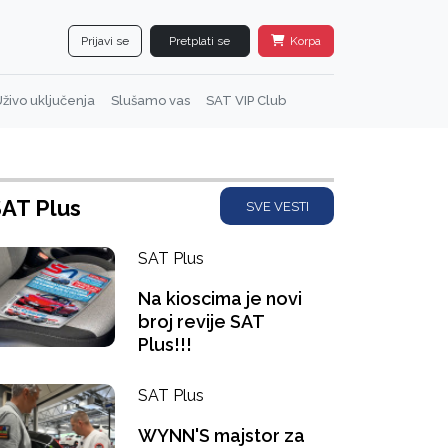
Prijavi se
Pretplati se
Korpa
živo uključenja
Slušamo vas
SAT VIP Club
AT Plus
SVE VESTI
SAT Plus
Na kioscima je novi
broj revije SAT
Plus!!!
SAT Plus
WYNN'S majstor za