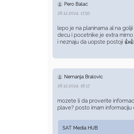
Pero Balać
26.12.2024. 17:50
lepo je na planinama al na goliji 
decu i pocetnike je extra mirno
i neznaju da uopste postoji 👍
Nemanja Bralovic
26.12.2024. 16:17
mozete li da proverite informaci
plave? posto imam informaciju 
SAT Media HUB