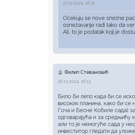
27.12.2024. 16:31
Očekuju se nove snežne pada
osnežavanje radi tako da ver
Ali, to je podatak koji je dos
Филип Стевановић
26.12.2024. 16:13
Било би лепо када би се иск
високих планина, како би се 
Гоча и Бесне Кобиле сада) за
одговарајућа и за средњићу к
али то је немогуће сада у не
инвеститор гледати да улож