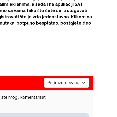
im ekranima, a sada i na aplikaciji SAT
mo sa vama tako što ćete se ili ulogovati
gistrovati što je vrlo jednostavno. Klikom na
nutaka, potpuno besplatno, postajete deo
iste mogli komentarisati!