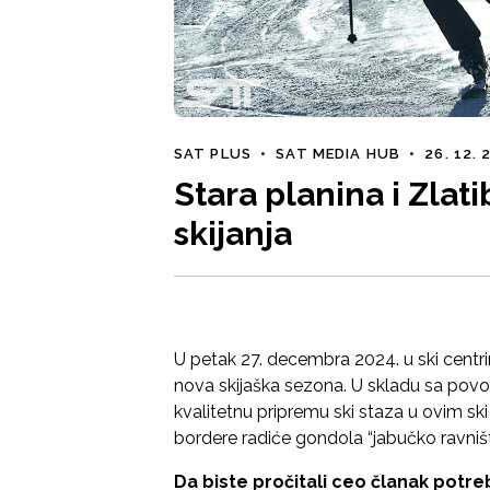
SAT PLUS
•
SAT MEDIA HUB
•
26. 12.
Stara planina i Zlat
skijanja
U petak 27. decembra 2024. u ski centri
nova skijaška sezona. U skladu sa povolj
kvalitetnu pripremu ski staza u ovim ski 
bordere radiće gondola “jabučko ravnište
Da biste pročitali ceo članak potreb