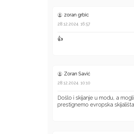
zoran grbic
28.12.2024. 16:57
👍
Zoran Savić
28.12.2024. 10:10
Došlo i skijanje u modu, a mogl
prestignemo evropska skijališta