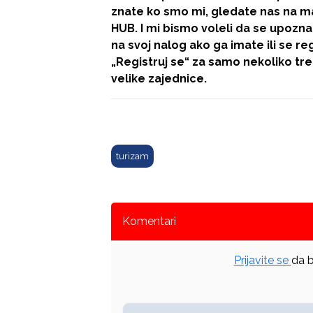
znate ko smo mi, gledate nas na mal
HUB. I mi bismo voleli da se upozna
na svoj nalog ako ga imate ili se re
„Registruj se“
za samo nekoliko tre
velike zajednice.
turizam
Komentari
Prijavite se
da b