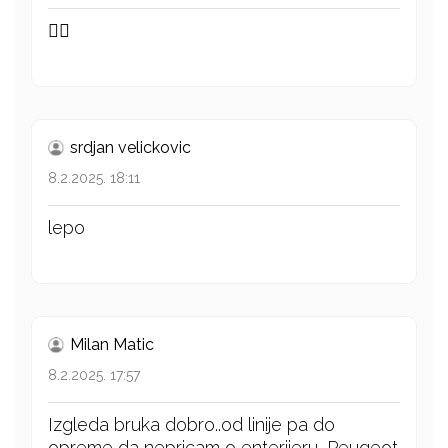
👍🏻
srdjan velickovic
8.2.2025. 18:11
lepo
Milan Matic
8.2.2025. 17:57
Izgleda bruka dobro..od linije pa do
opreme da nepricam o enterijeru...Peugeot