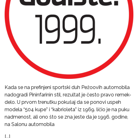
Kada se na prefinjeni sportski duh Pežoovih automobila
nadogradi Pininfarinin stil, rezultat je često pravo remek-
delo. U prvom trenutku pokušaj da se ponovi uspeh
modela “504 kupe” i “kabrioleta” iz 1969. ličio je na puku
nadmenost, ali ono što se zna jeste da je 1996. godine,
na Salonu automobila
[...]