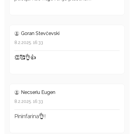
Goran Stevčevski
8.2.2025. 16:33
👏🥰👌👍
Necseriu Eugen
8.2.2025. 16:33
Pininfarina👌!