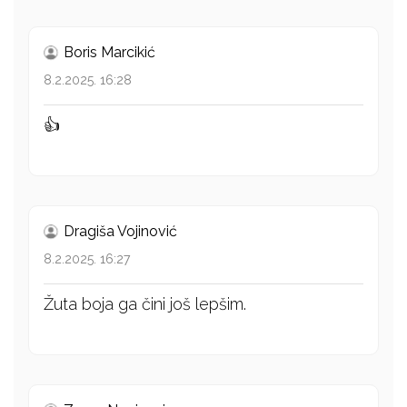
Boris Marcikić
8.2.2025. 16:28
👍
Dragiša Vojinović
8.2.2025. 16:27
Žuta boja ga čini još lepšim.