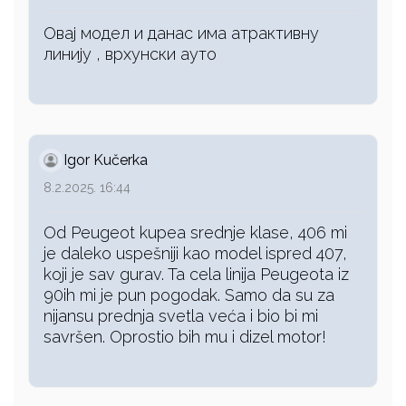
Овај модел и данас има атрактивну
линију , врхунски ауто
Igor Kučerka
8.2.2025. 16:44
Od Peugeot kupea srednje klase, 406 mi
je daleko uspešniji kao model ispred 407,
koji je sav gurav. Ta cela linija Peugeota iz
90ih mi je pun pogodak. Samo da su za
nijansu prednja svetla veća i bio bi mi
savršen. Oprostio bih mu i dizel motor!