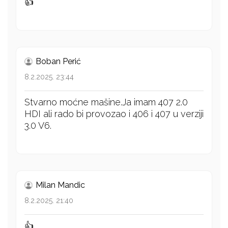
👍
Boban Perić
8.2.2025. 23:44
Stvarno moćne mašine.Ja imam 407 2.0
HDI ali rado bi provozao i 406 i 407 u verziji
3.0 V6.
Milan Mandic
8.2.2025. 21:40
👍