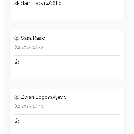
skidam kapu 406tici
Saša Rasic
8.2.2025. 16:50
👍
Zoran Bogosavljevic
8.2.2025. 16:43
👍