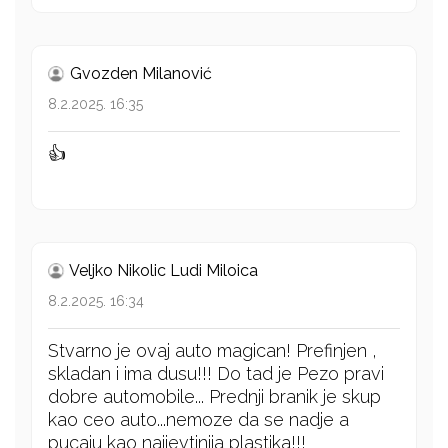
Gvozden Milanović
8.2.2025. 16:35
👍
Veljko Nikolic Ludi Miloica
8.2.2025. 16:34
Stvarno je ovaj auto magican! Prefinjen ,
skladan i ima dusu!!! Do tad je Pezo pravi
dobre automobile... Prednji branik je skup
kao ceo auto...nemoze da se nadje a
pucaju kao najjevtinija plastika!!!