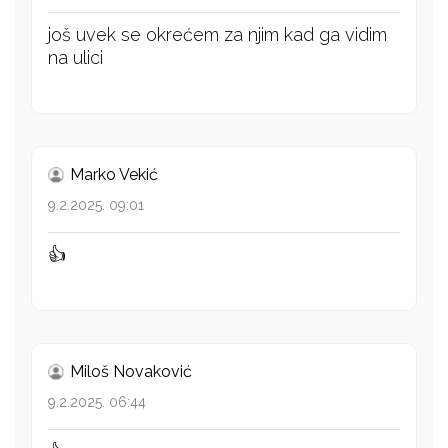
još uvek se okrećem za njim kad ga vidim
na ulici
Marko Vekić
9.2.2025. 09:01
👍
Miloš Novaković
9.2.2025. 06:44