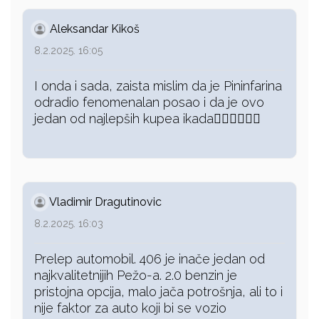
Aleksandar Kikoš
8.2.2025. 16:05
I onda i sada, zaista mislim da je Pininfarina
odradio fenomenalan posao i da je ovo
jedan od najlepših kupea ikada👍🏻👍🏻👍🏻
Vladimir Dragutinovic
8.2.2025. 16:03
Prelep automobil. 406 je inače jedan od
najkvalitetnijih Pežo-a. 2.0 benzin je
pristojna opcija, malo jača potrošnja, ali to i
nije faktor za auto koji bi se vozio