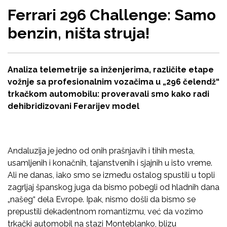
Ferrari 296 Challenge: Samo
benzin, ništa struja!
Analiza telemetrije sa inženjerima, različite etape
vožnje sa profesionalnim vozačima u „296 čelendž“
trkačkom automobilu: proveravali smo kako radi
dehibridizovani Ferarijev model
Andaluzija je jedno od onih prašnjavih i tihih mesta,
usamljenih i konačnih, tajanstvenih i sjajnih u isto vreme.
Ali ne danas, iako smo se između ostalog spustili u topli
zagrljaj španskog juga da bismo pobegli od hladnih dana
„našeg“ dela Evrope. Ipak, nismo došli da bismo se
prepustili dekadentnom romantizmu, već da vozimo
trkački automobil na stazi Monteblanko, blizu