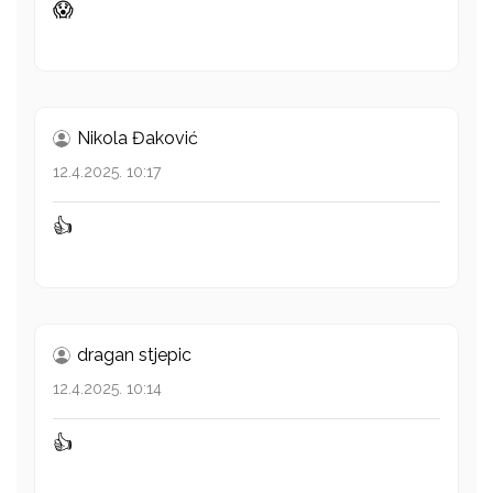
😱
Nikola Đaković
12.4.2025. 10:17
👍
dragan stjepic
12.4.2025. 10:14
👍