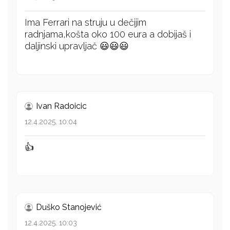
Ima Ferrari na struju u dečijim
radnjama,košta oko 100 eura a dobijaš i
daljinski upravljač 😃😃😃
Ivan Radoicic
12.4.2025. 10:04
👍
Duško Stanojević
12.4.2025. 10:03