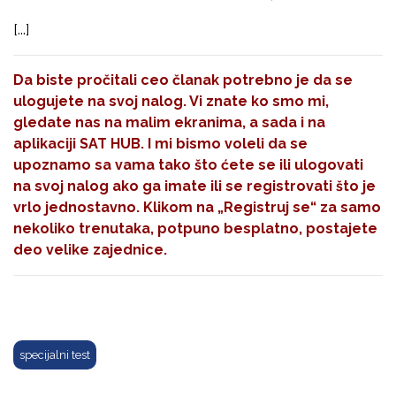
[...]
Da biste pročitali ceo članak potrebno je da se
ulogujete na svoj nalog. Vi znate ko smo mi,
gledate nas na malim ekranima, a sada i na
aplikaciji SAT HUB. I mi bismo voleli da se
upoznamo sa vama tako što ćete se ili ulogovati
na svoj nalog ako ga imate ili se registrovati što je
vrlo jednostavno. Klikom na
„Registruj se“
za samo
nekoliko trenutaka, potpuno besplatno, postajete
deo velike zajednice.
specijalni test