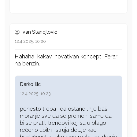
Ivan Stanojlović
12.4.2025. 10:20
Hahaha, kakav inovativan koncept, Ferari
na benzin.
Darko Ilic
12.4.2025. 10:23
ponešto treba i da ostane ,nije baš
moranje sve da se promeni samo da
bi se pratili trendovi koji su u blago
rečeno upitni ,struja deluje kao
budućnost ali ako smo realni za trkanje