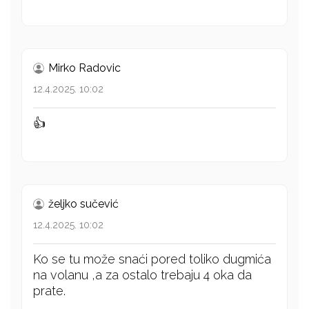
Mirko Radovic
12.4.2025. 10:02
👍
željko sučević
12.4.2025. 10:02
Ko se tu može snaći pored toliko dugmića
na volanu ,a za ostalo trebaju 4 oka da
prate.