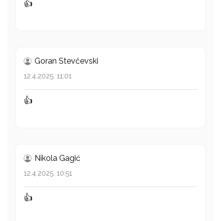
👍
Goran Stevčevski
12.4.2025. 11:01
👍
Nikola Gagić
12.4.2025. 10:51
👍