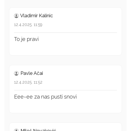
Vladimir Kalinic
12.4.2025. 11:59
To je pravi
Pavle Ačai
12.4.2025. 11:52
Eee~ee za nas pusti snovi
Miloš Novaković