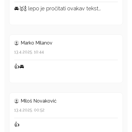
🚘🥇🍾 lepo je pročitati ovakav tekst,.
Marko Milanov
13.4.2025. 10:44
👍🚘
Miloš Novaković
13.4.2025. 00:52
👍