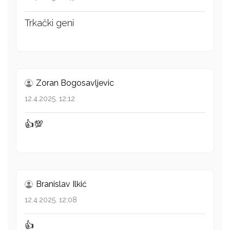
Trkački geni
Zoran Bogosavljevic
12.4.2025. 12:12
👍💯
Branislav Ilkić
12.4.2025. 12:08
👍