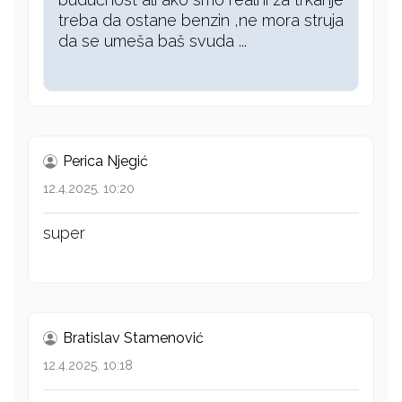
treba da ostane benzin ,ne mora struja
da se umeša baš svuda ...
Perica Njegić
12.4.2025. 10:20
super
Bratislav Stamenović
12.4.2025. 10:18