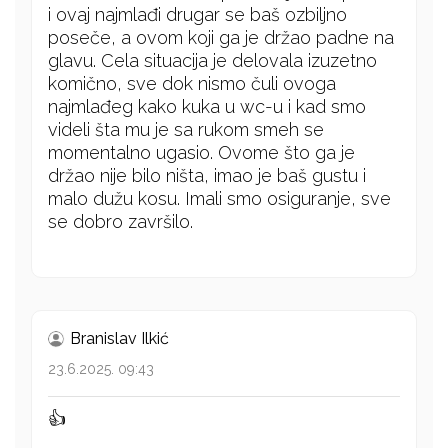
i ovaj najmlađi drugar se baš ozbiljno
poseče, a ovom koji ga je držao padne na
glavu. Cela situacija je delovala izuzetno
komično, sve dok nismo čuli ovoga
najmlađeg kako kuka u wc-u i kad smo
videli šta mu je sa rukom smeh se
momentalno ugasio. Ovome što ga je
držao nije bilo ništa, imao je baš gustu i
malo dužu kosu. Imali smo osiguranje, sve
se dobro završilo.
Branislav Ilkić
23.6.2025. 09:43
👍