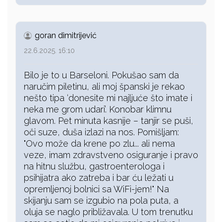
goran dimitrijević
22.6.2025. 16:10
Bilo je to u Barseloni. Pokušao sam da
naručim piletinu, ali moj španski je rekao
nešto tipa ‘donesite mi najljuće što imate i
neka me grom udari’. Konobar klimnu
glavom. Pet minuta kasnije – tanjir se puši,
oči suze, duša izlazi na nos. Pomišljam:
"Ovo može da krene po zlu... ali nema
veze, imam zdravstveno osiguranje i pravo
na hitnu službu, gastroenterologa i
psihijatra ako zatreba i bar ću ležati u
opremljenoj bolnici sa WiFi-jem!" Na
skijanju sam se izgubio na pola puta, a
oluja se naglo približavala. U tom trenutku