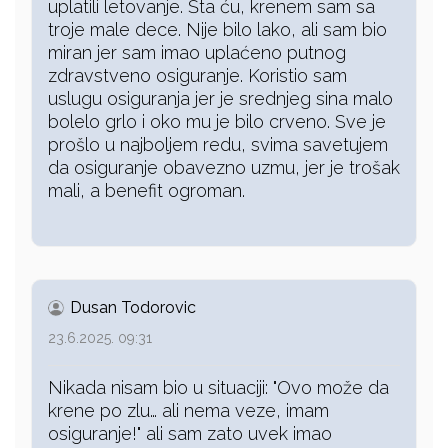
uplatili letovanje. Šta ću, krenem sam sa
troje male dece. Nije bilo lako, ali sam bio
miran jer sam imao uplaćeno putnog
zdravstveno osiguranje. Koristio sam
uslugu osiguranja jer je srednjeg sina malo
bolelo grlo i oko mu je bilo crveno. Sve je
prošlo u najboljem redu, svima savetujem
da osiguranje obavezno uzmu, jer je trošak
mali, a benefit ogroman.
Dusan Todorovic
23.6.2025. 09:31
Nikada nisam bio u situaciji: "Ovo može da
krene po zlu… ali nema veze, imam
osiguranje!" ali sam zato uvek imao