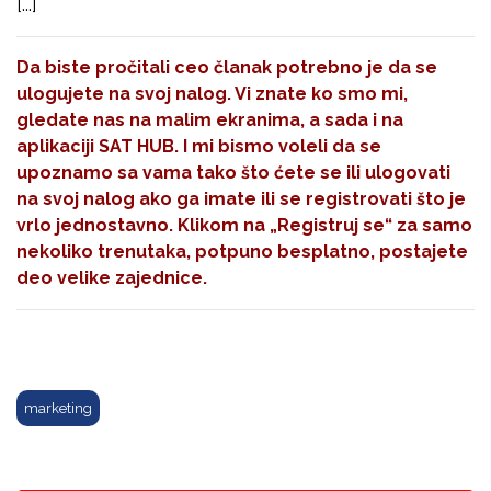
[...]
Da biste pročitali ceo članak potrebno je da se
ulogujete na svoj nalog. Vi znate ko smo mi,
gledate nas na malim ekranima, a sada i na
aplikaciji SAT HUB. I mi bismo voleli da se
upoznamo sa vama tako što ćete se ili ulogovati
na svoj nalog ako ga imate ili se registrovati što je
vrlo jednostavno. Klikom na
„Registruj se“
za samo
nekoliko trenutaka, potpuno besplatno, postajete
deo velike zajednice.
marketing