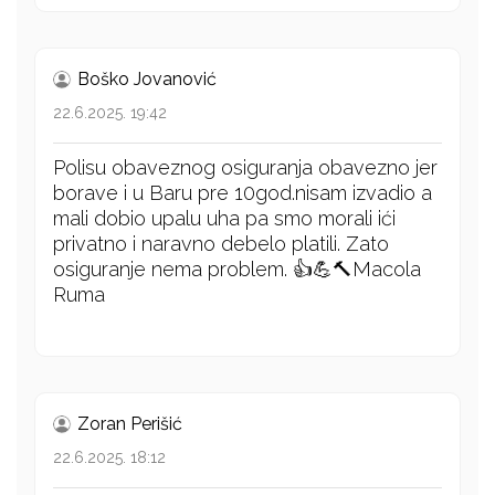
Boško Jovanović
22.6.2025. 19:42
Polisu obaveznog osiguranja obavezno jer
borave i u Baru pre 10god.nisam izvadio a
mali dobio upalu uha pa smo morali ići
privatno i naravno debelo platili. Zato
osiguranje nema problem. 👍💪🔨Macola
Ruma
Zoran Perišić
22.6.2025. 18:12