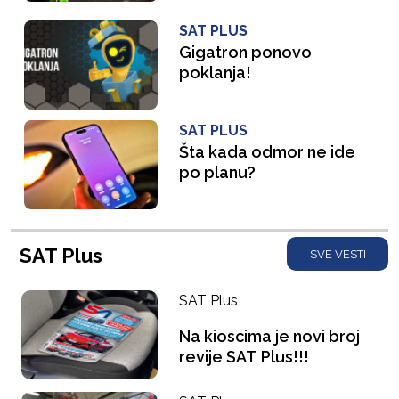
SAT PLUS
Gigatron ponovo
poklanja!
SAT PLUS
Šta kada odmor ne ide
po planu?
SAT Plus
SVE VESTI
SAT Plus
Na kioscima je novi broj
revije SAT Plus!!!