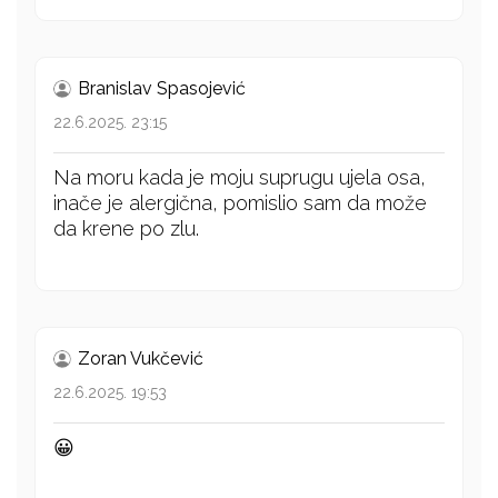
Branislav Spasojević
22.6.2025. 23:15
Na moru kada je moju suprugu ujela osa,
inače je alergična, pomislio sam da može
da krene po zlu.
Zoran Vukčević
22.6.2025. 19:53
😀