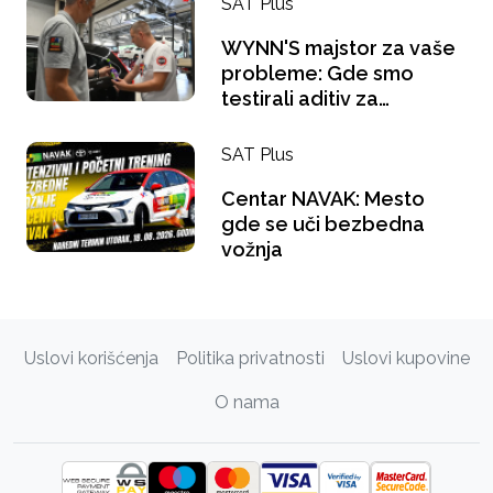
SAT Plus
WYNN'S majstor za vaše
probleme: Gde smo
testirali aditiv za
benzince i šta se "gugla"
na pauzi za kafu?
SAT Plus
Centar NAVAK: Mesto
gde se uči bezbedna
vožnja
Uslovi korišćenja
Politika privatnosti
Uslovi kupovine
O nama