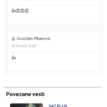
👍👏👏👏
Gvozden Milanović
22.6.2025. 12:56
👍
Povezane vesti
SAT PLUS