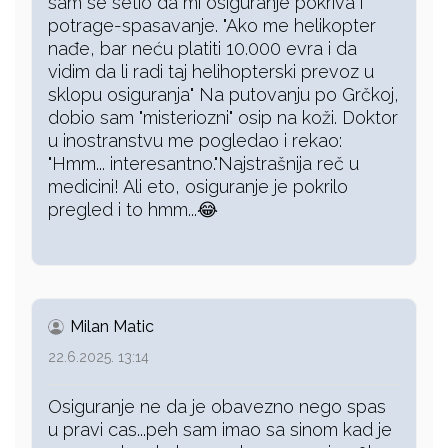
sam se setio da mi osiguranje pokriva i
potrage-spasavanje. "Ako me helikopter
nađe, bar neću platiti 10.000 evra i da
vidim da li radi taj helihopterski prevoz u
sklopu osiguranja" Na putovanju po Grčkoj,
dobio sam "misteriozni" osip na koži. Doktor
u inostranstvu me pogledao i rekao:
"Hmm... interesantno."Najstrašnija reč u
medicini! Ali eto, osiguranje je pokrilo
pregled i to hmm...😂
Milan Matic
22.6.2025. 13:14
Osiguranje ne da je obavezno nego spas
u pravi cas...peh sam imao sa sinom kad je