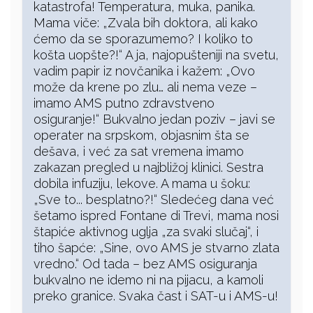
katastrofa! Temperatura, muka, panika.
Mama viče: „Zvala bih doktora, ali kako
ćemo da se sporazumemo? I koliko to
košta uopšte?!“ A ja, najopušteniji na svetu,
vadim papir iz novčanika i kažem: „Ovo
može da krene po zlu… ali nema veze –
imamo AMS putno zdravstveno
osiguranje!“ Bukvalno jedan poziv – javi se
operater na srpskom, objasnim šta se
dešava, i već za sat vremena imamo
zakazan pregled u najbližoj klinici. Sestra
dobila infuziju, lekove. A mama u šoku:
„Sve to... besplatno?!“ Sledećeg dana već
šetamo ispred Fontane di Trevi, mama nosi
štapiće aktivnog uglja „za svaki slučaj“, i
tiho šapće: „Sine, ovo AMS je stvarno zlata
vredno.“ Od tada – bez AMS osiguranja
bukvalno ne idemo ni na pijacu, a kamoli
preko granice. Svaka čast i SAT-u i AMS-u!