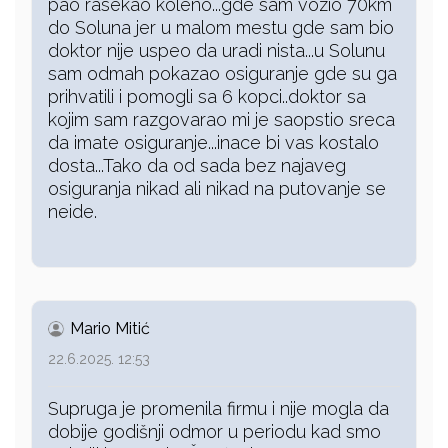
pao rasekao koleno...gde sam vozio 70km
do Soluna jer u malom mestu gde sam bio
doktor nije uspeo da uradi nista...u Solunu
sam odmah pokazao osiguranje gde su ga
prihvatili i pomogli sa 6 kopci..doktor sa
kojim sam razgovarao mi je saopstio sreca
da imate osiguranje...inace bi vas kostalo
dosta...Tako da od sada bez najaveg
osiguranja nikad ali nikad na putovanje se
neide.
Mario Mitić
22.6.2025. 12:53
Supruga je promenila firmu i nije mogla da
dobije godišnji odmor u periodu kad smo