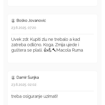
Boško Jovanović
23.6.2025. 07:20
Uvek zdr. Kupiti zlu ne trebalo a kad
zatreba odlično. Koga. Zmija ujede i
guštera se plaši. 👍💪🔨Macola Ruma
Damir Šunjka
23.6.2025. 02:02
treba osiguranje uzimati!