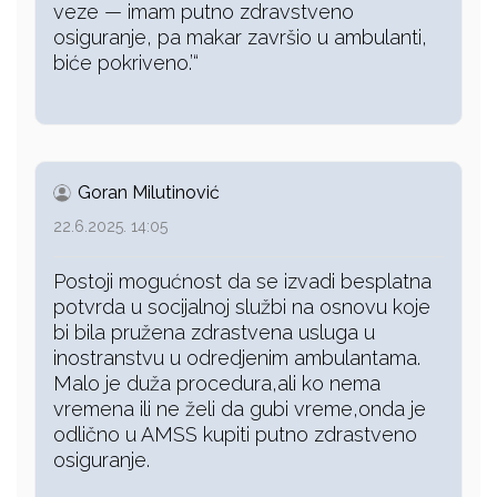
veze — imam putno zdravstveno
osiguranje, pa makar završio u ambulanti,
biće pokriveno.’“
Goran Milutinović
22.6.2025. 14:05
Postoji mogućnost da se izvadi besplatna
potvrda u socijalnoj službi na osnovu koje
bi bila pružena zdrastvena usluga u
inostranstvu u odredjenim ambulantama.
Malo je duža procedura,ali ko nema
vremena ili ne želi da gubi vreme,onda je
odlično u AMSS kupiti putno zdrastveno
osiguranje.