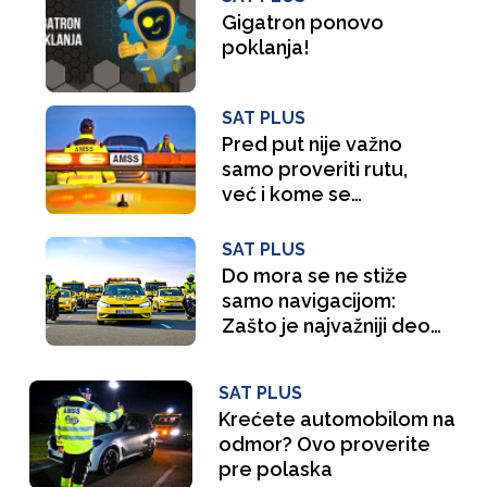
Gigatron ponovo
poklanja!
SAT PLUS
Pred put nije važno
samo proveriti rutu,
već i kome se
obraćate ako nešto
krene po zlu
SAT PLUS
Do mora se ne stiže
samo navigacijom:
Zašto je najvažniji deo
puta onaj koji ne
možete da predvidite
SAT PLUS
Krećete automobilom na
odmor? Ovo proverite
pre polaska