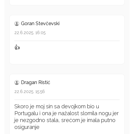
Goran Stevčevski
22.6.2025. 16:05
👍
Dragan Ristić
22.6.2025. 15:56
Skoro je moj sin sa devojkom bio u
Portugalu i ona je nažalost slomila nogu jer
je nezgodno stala, srećom je imala putno
osiguranje