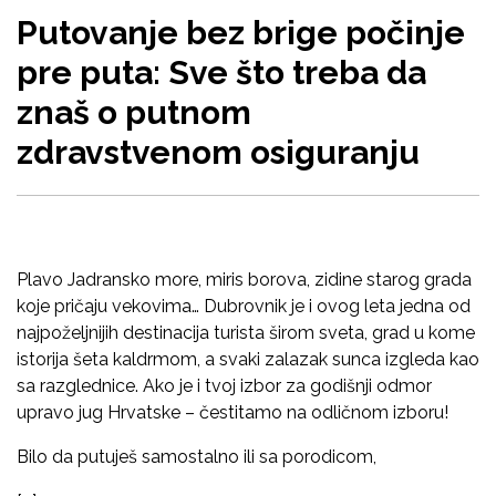
Putovanje bez brige počinje
pre puta: Sve što treba da
znaš o putnom
zdravstvenom osiguranju
Plavo Jadransko more, miris borova, zidine starog grada
koje pričaju vekovima… Dubrovnik je i ovog leta jedna od
najpoželjnijih destinacija turista širom sveta, grad u kome
istorija šeta kaldrmom, a svaki zalazak sunca izgleda kao
sa razglednice. Ako je i tvoj izbor za godišnji odmor
upravo jug Hrvatske – čestitamo na odličnom izboru!
Bilo da putuješ samostalno ili sa porodicom,