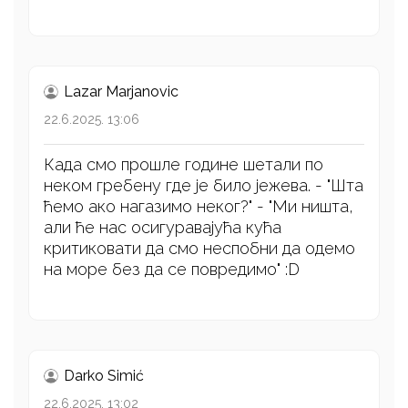
Lazar Marjanovic
22.6.2025. 13:06
Када смо прошле године шетали по
неком гребену где је било јежева. - "Шта
ћемо ако нагазимо неког?" - "Ми ништа,
али ће нас осигуравајућа кућа
критиковати да смо неспобни да одемо
на море без да се повредимо" :D
Darko Simić
22.6.2025. 13:02