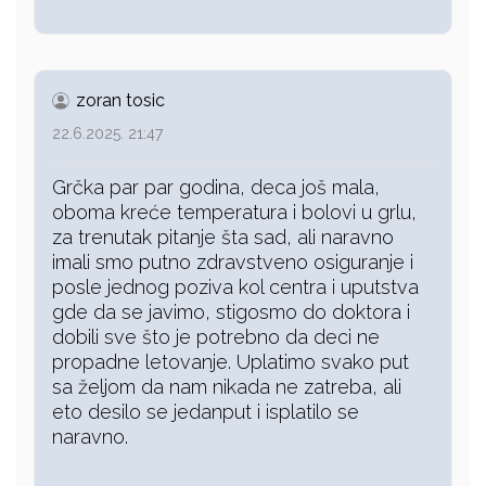
zoran tosic
22.6.2025. 21:47
Grčka par par godina, deca još mala,
oboma kreće temperatura i bolovi u grlu,
za trenutak pitanje šta sad, ali naravno
imali smo putno zdravstveno osiguranje i
posle jednog poziva kol centra i uputstva
gde da se javimo, stigosmo do doktora i
dobili sve što je potrebno da deci ne
propadne letovanje. Uplatimo svako put
sa željom da nam nikada ne zatreba, ali
eto desilo se jedanput i isplatilo se
naravno.