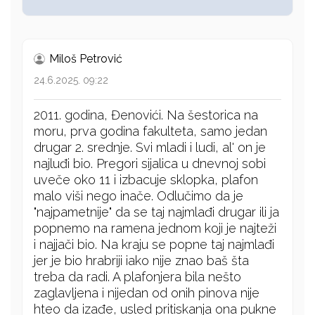
Miloš Petrović
24.6.2025. 09:22
2011. godina, Đenovići. Na šestorica na
moru, prva godina fakulteta, samo jedan
drugar 2. srednje. Svi mladi i ludi, al' on je
najluđi bio. Pregori sijalica u dnevnoj sobi
uveče oko 11 i izbacuje sklopka, plafon
malo viši nego inače. Odlučimo da je
"najpametnije" da se taj najmlađi drugar ili ja
popnemo na ramena jednom koji je najteži
i najjači bio. Na kraju se popne taj najmlađi
jer je bio hrabriji iako nije znao baš šta
treba da radi. A plafonjera bila nešto
zaglavljena i nijedan od onih pinova nije
hteo da izađe, usled pritiskanja ona pukne