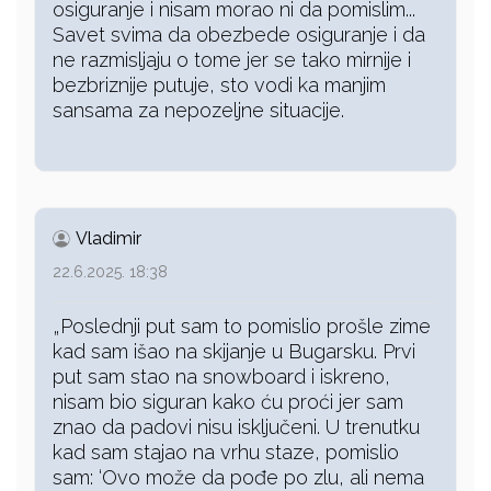
osiguranje i nisam morao ni da pomislim...
Savet svima da obezbede osiguranje i da
ne razmisljaju o tome jer se tako mirnije i
bezbriznije putuje, sto vodi ka manjim
sansama za nepozeljne situacije.
Vladimir
22.6.2025. 18:38
„Poslednji put sam to pomislio prošle zime
kad sam išao na skijanje u Bugarsku. Prvi
put sam stao na snowboard i iskreno,
nisam bio siguran kako ću proći jer sam
znao da padovi nisu isključeni. U trenutku
kad sam stajao na vrhu staze, pomislio
sam: ‘Ovo može da pođe po zlu, ali nema