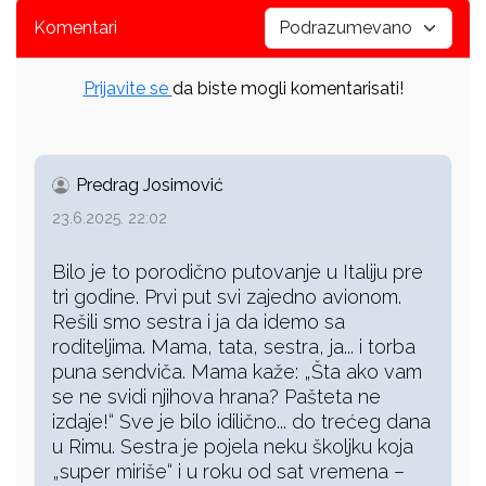
Komentari
Prijavite se
da biste mogli komentarisati!
Predrag Josimović
23.6.2025. 22:02
Bilo je to porodično putovanje u Italiju pre
tri godine. Prvi put svi zajedno avionom.
Rešili smo sestra i ja da idemo sa
roditeljima. Mama, tata, sestra, ja... i torba
puna sendviča. Mama kaže: „Šta ako vam
se ne svidi njihova hrana? Pašteta ne
izdaje!“ Sve je bilo idilično... do trećeg dana
u Rimu. Sestra je pojela neku školjku koja
„super miriše“ i u roku od sat vremena –