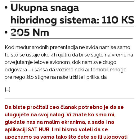
Kod međunarodnih prezentacija ne sviđa nam se samo
to što se ustaje oko 4h ujutru da bi se stiglo na vreme na
prve jutarnje letove avionom, dok nam sve drugo
odgovara – i šansa da vozimo neki automobil mnogo
pre nego što stigne na naše tržište i prilika da
[...]
Da biste pročitali ceo članak potrebno je da se
ulogujete na svoj nalog. Vi znate ko smo mi,
gledate nas na malim ekranima, a sada i na
aplikaciji SAT HUB. I mi bismo voleli da se
upoznamo sa vama tako što ćete se ili ulogovati