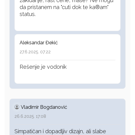
zakidanje, rast cene, mase? Ne mogu
da pristanem na "cuti dok te ka®am"
status.
Aleksandar Đekić
27.6.2025. 07:22
Rešenje je vodonik
Vladimir Bogdanović
26.6.2025. 17:08
Simpatičan i dopadljiv dizajn, ali slabe