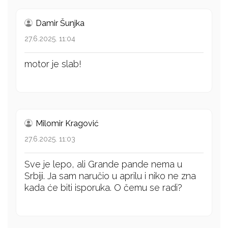
Damir Šunjka
27.6.2025. 11:04
motor je slab!
Milomir Kragović
27.6.2025. 11:03
Sve je lepo, ali Grande pande nema u
Srbiji. Ja sam naručio u aprilu i niko ne zna
kada će biti isporuka. O čemu se radi?