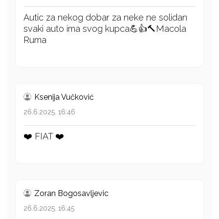
Autic za nekog dobar za neke ne solidan
svaki auto ima svog kupca💪👍🔨Macola
Ruma
Ksenija Vučković
26.6.2025. 16:46
❤️ FIAT ❤️
Zoran Bogosavljevic
26.6.2025. 16:45