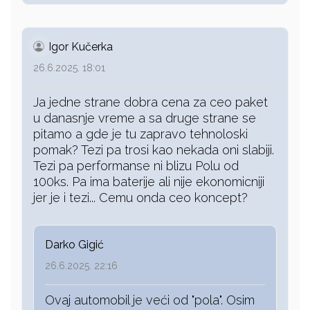
Igor Kučerka
26.6.2025. 18:01
Ja jedne strane dobra cena za ceo paket
u danasnje vreme a sa druge strane se
pitamo a gde je tu zapravo tehnoloski
pomak? Tezi pa trosi kao nekada oni slabiji.
Tezi pa performanse ni blizu Polu od
100ks. Pa ima baterije ali nije ekonomicniji
jer je i tezi... Cemu onda ceo koncept?
Darko Gigić
26.6.2025. 22:16
Ovaj automobil je veći od "pola". Osim