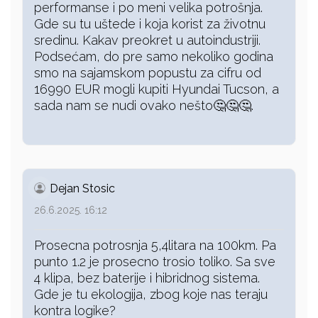
performanse i po meni velika potrošnja.
Gde su tu uštede i koja korist za životnu
sredinu. Kakav preokret u autoindustriji.
Podsećam, do pre samo nekoliko godina
smo na sajamskom popustu za cifru od
16990 EUR mogli kupiti Hyundai Tucson, a
sada nam se nudi ovako nešto🤔🤔🤔.
Dejan Stosic
26.6.2025. 16:12
Prosecna potrosnja 5,4litara na 100km. Pa
punto 1.2 je prosecno trosio toliko. Sa sve
4 klipa, bez baterije i hibridnog sistema.
Gde je tu ekologija, zbog koje nas teraju
kontra logike?