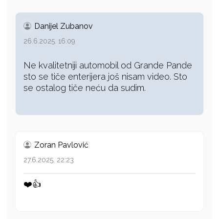
Danijel Zubanov
26.6.2025. 16:09
Ne kvalitetniji automobil od Grande Pande
sto se tiče enterijera još nisam video. Sto
se ostalog tiče neću da sudim.
Zoran Pavlović
27.6.2025. 22:23
❤️👍