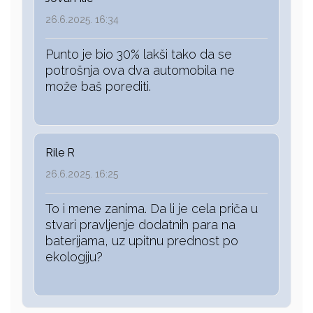
26.6.2025. 16:34
Punto je bio 30% lakši tako da se
potrošnja ova dva automobila ne
može baš porediti.
Rile R
26.6.2025. 16:25
To i mene zanima. Da li je cela priča u
stvari pravljenje dodatnih para na
baterijama, uz upitnu prednost po
ekologiju?