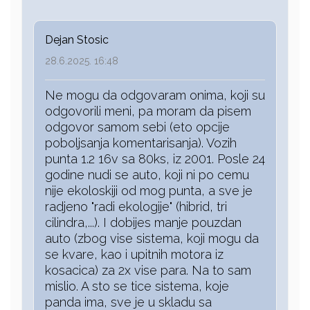
Dejan Stosic
28.6.2025. 16:48
Ne mogu da odgovaram onima, koji su
odgovorili meni, pa moram da pisem
odgovor samom sebi (eto opcije
poboljsanja komentarisanja). Vozih
punta 1.2 16v sa 80ks, iz 2001. Posle 24
godine nudi se auto, koji ni po cemu
nije ekoloskiji od mog punta, a sve je
radjeno "radi ekologije" (hibrid, tri
cilindra,...). I dobijes manje pouzdan
auto (zbog vise sistema, koji mogu da
se kvare, kao i upitnih motora iz
kosacica) za 2x vise para. Na to sam
mislio. A sto se tice sistema, koje
panda ima, sve je u skladu sa