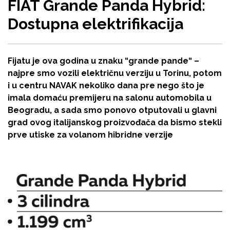
FIAT Grande Panda Hybrid:
Dostupna elektrifikacija
Fijatu je ova godina u znaku “grande pande“ –
najpre smo vozili električnu verziju u Torinu, potom
i u centru NAVAK nekoliko dana pre nego što je
imala domaću premijeru na salonu automobila u
Beogradu, a sada smo ponovo otputovali u glavni
grad ovog italijanskog proizvođača da bismo stekli
prve utiske za volanom hibridne verzije