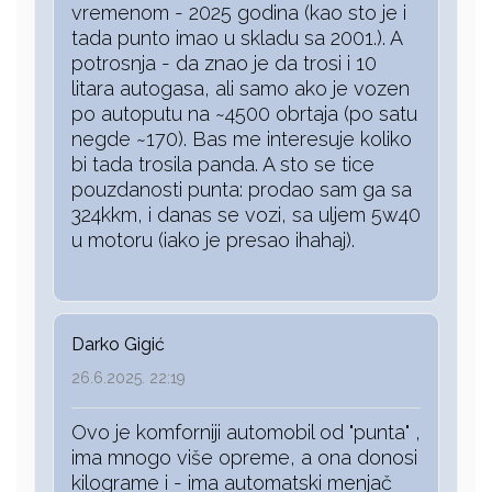
vremenom - 2025 godina (kao sto je i
tada punto imao u skladu sa 2001.). A
potrosnja - da znao je da trosi i 10
litara autogasa, ali samo ako je vozen
po autoputu na ~4500 obrtaja (po satu
negde ~170). Bas me interesuje koliko
bi tada trosila panda. A sto se tice
pouzdanosti punta: prodao sam ga sa
324kkm, i danas se vozi, sa uljem 5w40
u motoru (iako je presao ihahaj).
Darko Gigić
26.6.2025. 22:19
Ovo je komforniji automobil od "punta" ,
ima mnogo više opreme, a ona donosi
kilograme i - ima automatski menjač