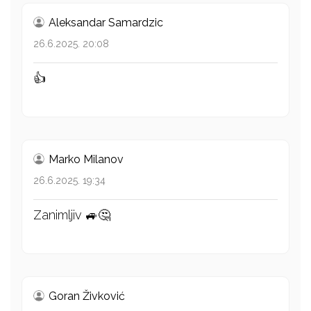
Aleksandar Samardzic
26.6.2025. 20:08
👍
Marko Milanov
26.6.2025. 19:34
Zanimljiv 🚙🤔
Goran Živković