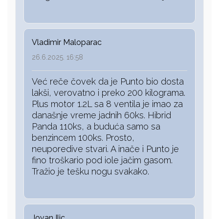
Vladimir Maloparac
26.6.2025. 16:58
Već reče čovek da je Punto bio dosta
lakši, verovatno i preko 200 kilograma.
Plus motor 1.2L sa 8 ventila je imao za
današnje vreme jadnih 60ks. Hibrid
Panda 110ks, a buduća samo sa
benzincem 100ks. Prosto,
neuporedive stvari. A inače i Punto je
fino troškario pod iole jačim gasom.
Tražio je tešku nogu svakako.
Jovan Ilic