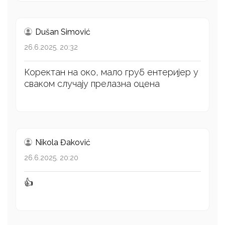
Dušan Simović
26.6.2025. 20:32
Коректан на око, мало груб ентеријер у
сваком случају прелазна оцена
Nikola Đaković
26.6.2025. 20:20
👍