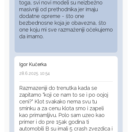
toga, svi novi modeli su neizbežno
masivniji od prethodnika jer imaju
dodatne opreme - što one
bezbednosne koja je obavezna, što
one koju mi sve razmaženiji očekujemo
da imamo.
Igor Kučerka
28.6.2025. 10:54
Razmazeniji do trenutka kada se
zapitamo "koji ce nam to se i po oojoj
ceni?" Klot svakako nema svu tu
sminku a za cenu klota smo i zapeli
kao primamljivu. Polo sam uzeo kao
primer i do pre 15ak godina ti
automobili B su imali 5 crash zvezdica i