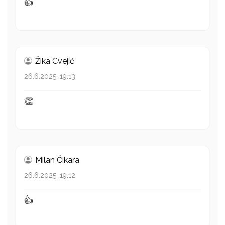
👍
Žika Cvejić
26.6.2025. 19:13
👏
Milan Čikara
26.6.2025. 19:12
👍