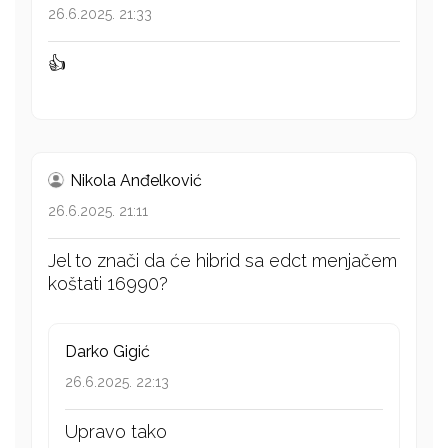
26.6.2025. 21:33
👍
Nikola Anđelković
26.6.2025. 21:11
Jel to znači da će hibrid sa edct menjačem
koštati 16990?
Darko Gigić
26.6.2025. 22:13
Upravo tako