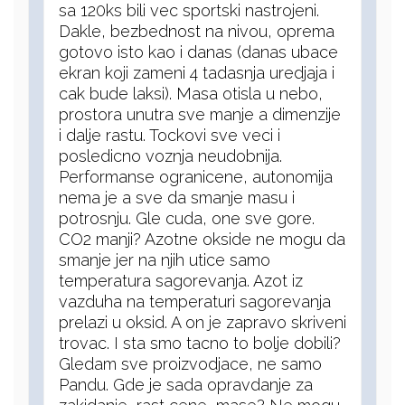
sa 120ks bili vec sportski nastrojeni.
Dakle, bezbednost na nivou, oprema
gotovo isto kao i danas (danas ubace
ekran koji zameni 4 tadasnja uredjaja i
cak bude laksi). Masa otisla u nebo,
prostora unutra sve manje a dimenzije
i dalje rastu. Tockovi sve veci i
posledicno voznja neudobnija.
Performanse ogranicene, autonomija
nema je a sve da smanje masu i
potrosnju. Gle cuda, one sve gore.
CO2 manji? Azotne okside ne mogu da
smanje jer na njih utice samo
temperatura sagorevanja. Azot iz
vazduha na temperaturi sagorevanja
prelazi u oksid. A on je zapravo skriveni
trovac. I sta smo tacno to bolje dobili?
Gledam sve proizvodjace, ne samo
Pandu. Gde je sada opravdanje za