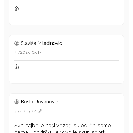
👍
Slaviša Miladinović
3.7.2025. 05:17
👍
Boško Jovanović
3.7.2025. 04:56
Sve najbolje naši vozači su odlični samo
nemaju podršku jer ovo je skup sport