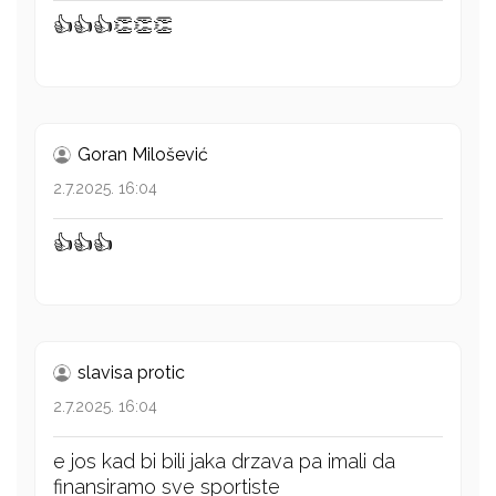
👍👍👍👏👏👏
Goran Milošević
2.7.2025. 16:04
👍👍👍
slavisa protic
2.7.2025. 16:04
e jos kad bi bili jaka drzava pa imali da
finansiramo sve sportiste