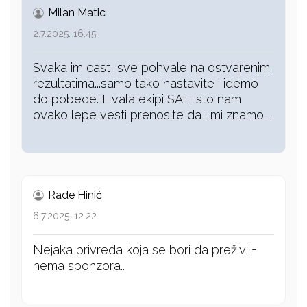
Milan Matic
2.7.2025. 16:45
Svaka im cast, sve pohvale na ostvarenim
rezultatima...samo tako nastavite i idemo
do pobede. Hvala ekipi SAT, sto nam
ovako lepe vesti prenosite da i mi znamo...
Rade Hinić
6.7.2025. 12:22
Nejaka privreda koja se bori da preživi =
nema sponzora..