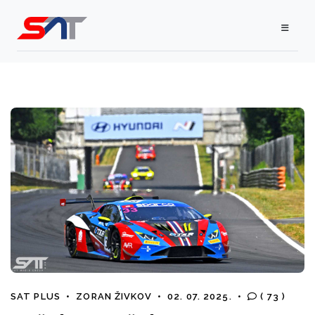
SAT PLUS
•
ZORAN ŽIVKOV
•
02. 07. 2025.
•
( 73 )