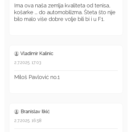
Ima ova naša zemlja kvaliteta od tenisa,
košarke ... do automobilizma. Šteta što nije
bilo malo više dobre volje bili bi i u F1.
Vladimir Kalinic
2.7.2025. 17:03
Miloš Pavlović no.1
Branislav Ilkić
2.7.2025. 16:58