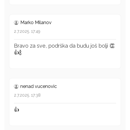
Marko Milanov
2.7.2025. 17:49
Bravo za sve, podrška da budu još bolji 👏
👍🍾
nenad vucenovic
2.7.2025. 17:38
👍