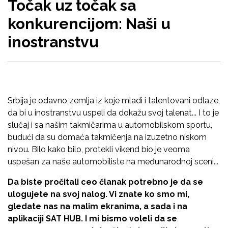
Točak uz točak sa
konkurencijom: Naši u
inostranstvu
Srbija je odavno zemlja iz koje mladi i talentovani odlaze,
da bi u inostranstvu uspeli da dokažu svoj talenat... I to je
slučaj i sa našim takmičarima u automobilskom sportu,
budući da su domaća takmičenja na izuzetno niskom
nivou. Bilo kako bilo, protekli vikend bio je veoma
uspešan za naše automobiliste na međunarodnoj sceni...
Da biste pročitali ceo članak potrebno je da se
ulogujete na svoj nalog. Vi znate ko smo mi,
gledate nas na malim ekranima, a sada i na
aplikaciji SAT HUB. I mi bismo voleli da se