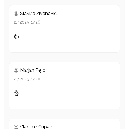
Slaviša Živanović
2.7.2025. 17:26
👍
Marjan Pejic
2.7.2025. 17:20
👌
Vladimir Cupać