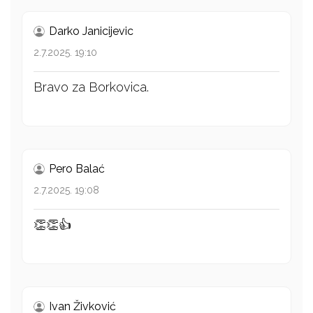
Darko Janicijevic
2.7.2025. 19:10
Bravo za Borkovica.
Pero Balać
2.7.2025. 19:08
👏👏👍
Ivan Živković