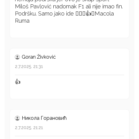
Miloš Pavlović nadomak F1 ali nije imao fin.
Podršku. Samo jako ide ❤️‍🔥💪👍🔨Macola
Ruma
Goran Živković
2.7.2025. 21:31
👍
Никола Горановић
2.7.2025. 21:21