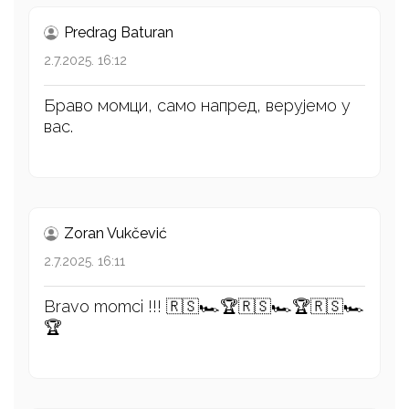
Predrag Baturan
2.7.2025. 16:12
Браво момци, само напред, верујемо у
вас.
Zoran Vukčević
2.7.2025. 16:11
Bravo momci !!! 🇷🇸🏎️🏆🇷🇸🏎️🏆🇷🇸🏎️
🏆