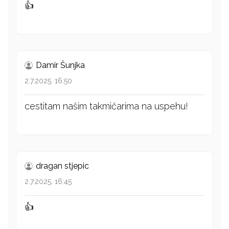
👍
Damir Šunjka
2.7.2025. 16:50
cestitam našim takmičarima na uspehu!
dragan stjepic
2.7.2025. 16:45
👍