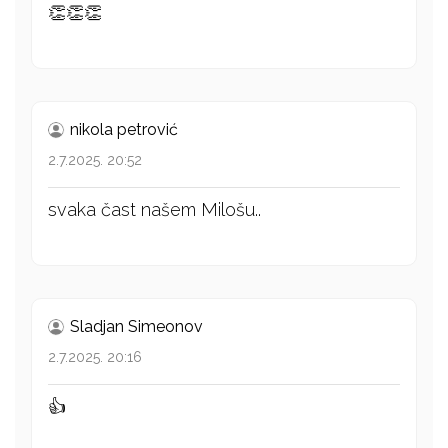
👏👏👏
nikola petrović
2.7.2025. 20:52
svaka čast našem Milošu..
Sladjan Simeonov
2.7.2025. 20:16
👍