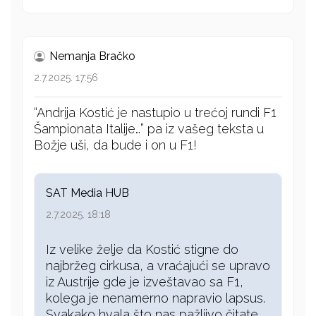
Nemanja Bračko
2.7.2025. 17:56
“Andrija Kostić je nastupio u trećoj rundi F1
Šampionata Italije…” pa iz vašeg teksta u
Božje uši, da bude i on u F1!
SAT Media HUB
2.7.2025. 18:18
Iz velike želje da Kostić stigne do
najbržeg cirkusa, a vraćajući se upravo
iz Austrije gde je izveštavao sa F1,
kolega je nenamerno napravio lapsus.
Svakako hvala što nas pažljivo čitate.