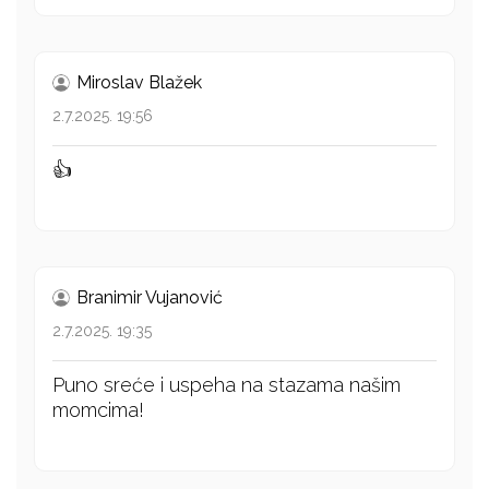
Miroslav Blažek
2.7.2025. 19:56
👍
Branimir Vujanović
2.7.2025. 19:35
Puno sreće i uspeha na stazama našim
momcima!