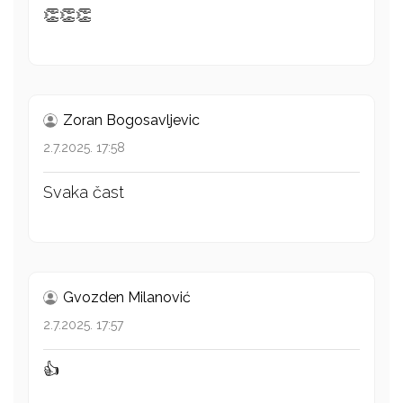
👏👏👏
Zoran Bogosavljevic
2.7.2025. 17:58
Svaka čast
Gvozden Milanović
2.7.2025. 17:57
👍