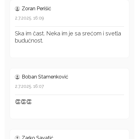
Zoran Perišić
2.7.2025. 16:09
Ska im čast. Neka im je sa srećom i svetla
budućnost.
Boban Stamenković
2.7.2025. 16:07
👏👏👏
Zarko Savatić