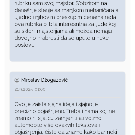
rubriku sam svoj majstor. S'obzirom na
današnje stanje sa manjkom mehaničara a
ujedno i njihovim preskupim cenama rada
ova rubrika bi bila interesntna za ljude koji
su skloni majstorijama ali možda nemaju
dovoljno hrabrosti da se upute u neke
poslove.
Miroslav Džogazović
21.9.2025. 01:00
Ovo je zaista sjajna ideja i sjajno je i
precizno objašnjeno. Treba i nama koji ne
znamo ni sijalicu zamijeniti ali volimo
automobile više ovakvih tekstova i
objašnjenja, čisto da znamo kako bar neki