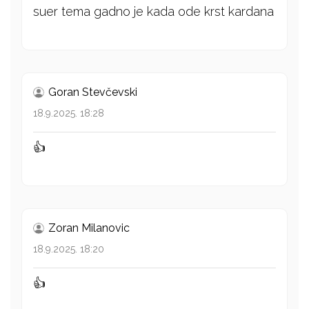
suer tema gadno je kada ode krst kardana
Goran Stevčevski
18.9.2025. 18:28
👍
Zoran Milanovic
18.9.2025. 18:20
👍