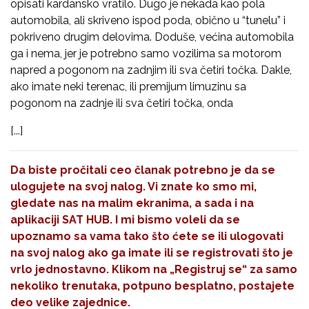
opisati kardansko vratilo. Dugo je nekada kao pola
automobila, ali skriveno ispod poda, obično u “tunelu” i
pokriveno drugim delovima. Doduše, većina automobila
ga i nema, jer je potrebno samo vozilima sa motorom
napred a pogonom na zadnjim ili sva četiri točka. Dakle,
ako imate neki terenac, ili premijum limuzinu sa
pogonom na zadnje ili sva četiri točka, onda
[...]
Da biste pročitali ceo članak potrebno je da se
ulogujete na svoj nalog. Vi znate ko smo mi,
gledate nas na malim ekranima, a sada i na
aplikaciji SAT HUB. I mi bismo voleli da se
upoznamo sa vama tako što ćete se ili ulogovati
na svoj nalog ako ga imate ili se registrovati što je
vrlo jednostavno. Klikom na
„Registruj se“
za samo
nekoliko trenutaka, potpuno besplatno, postajete
deo velike zajednice.