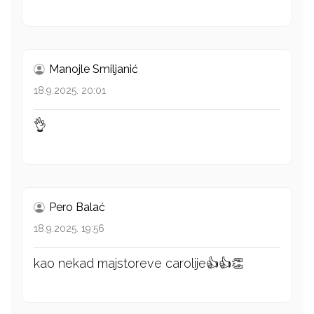
Manojle Smiljanić
18.9.2025. 20:01
👌
Pero Balać
18.9.2025. 19:56
kao nekad majstoreve carolije👍👍👏