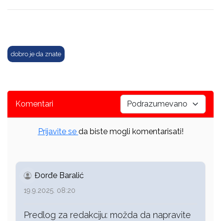
dobro je da znate
Komentari
Prijavite se
da biste mogli komentarisati!
Đorđe Baralić
19.9.2025. 08:20
Predlog za redakciju: možda da napravite