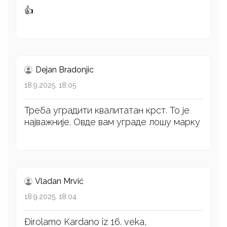
👍
Dejan Bradonjic
18.9.2025. 18:05
Треба уградити квалитатан крст. То је
најважније. Овде вам уграде лошу марку
Vladan Mrvić
18.9.2025. 18:04
Đirolamo Kardano iz 16. veka,