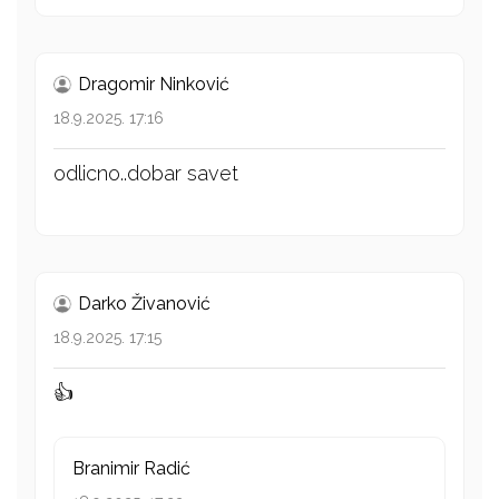
Dragomir Ninković
18.9.2025. 17:16
odlicno..dobar savet
Darko Živanović
18.9.2025. 17:15
👍
Branimir Radić