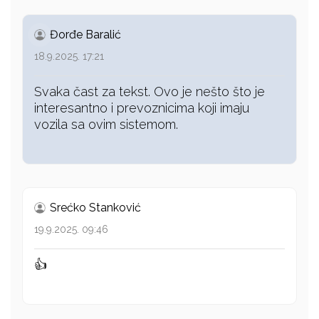
Đorđe Baralić
18.9.2025. 17:21
Svaka čast za tekst. Ovo je nešto što je
interesantno i prevoznicima koji imaju
vozila sa ovim sistemom.
Srećko Stanković
19.9.2025. 09:46
👍