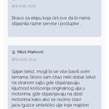
19.9.2025. 01:57
Bravo za ekipu koja čini sve da bi nama
objasnila razne servise i postupke .
Miloš Marković
18.9.2025. 22:41
Sjajan tekst, mogli bi se više baviti ovim
temama. Skoro sam čitao neki dobar tekst
na stranom sajtu gde objašnjavaju
ključnost korišcenja originalnog ulja u
motorima. gde objašnjavaju na dizel
motorima kako ako se recimo stavi
jače/gušće sintetičko ulje koje majstori