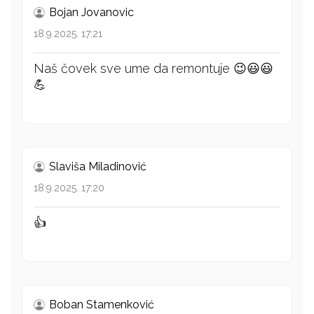
Bojan Jovanovic
18.9.2025. 17:21
Naš čovek sve ume da remontuje 😉😃😃
💪
Slaviša Miladinović
18.9.2025. 17:20
👍
Boban Stamenković