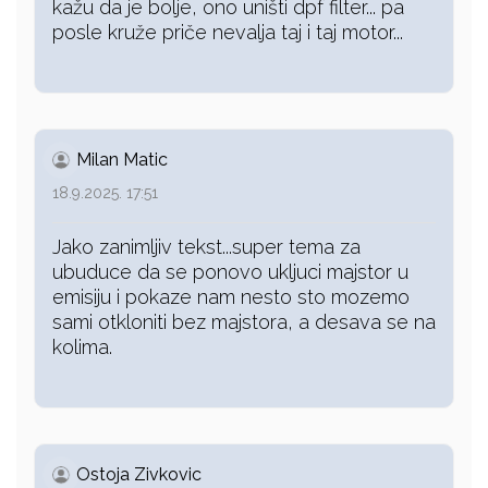
kažu da je bolje, ono uništi dpf filter... pa
posle kruže priče nevalja taj i taj motor...
Milan Matic
18.9.2025. 17:51
Jako zanimljiv tekst...super tema za
ubuduce da se ponovo ukljuci majstor u
emisiju i pokaze nam nesto sto mozemo
sami otkloniti bez majstora, a desava se na
kolima.
Ostoja Zivkovic