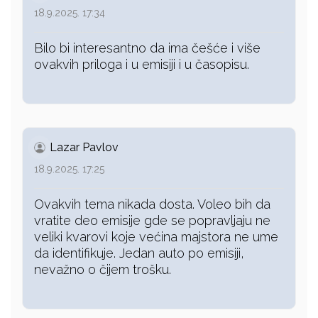
18.9.2025. 17:34
Bilo bi interesantno da ima češće i više
ovakvih priloga i u emisiji i u časopisu.
Lazar Pavlov
18.9.2025. 17:25
Ovakvih tema nikada dosta. Voleo bih da
vratite deo emisije gde se popravljaju ne
veliki kvarovi koje većina majstora ne ume
da identifikuje. Jedan auto po emisiji,
nevažno o čijem trošku.