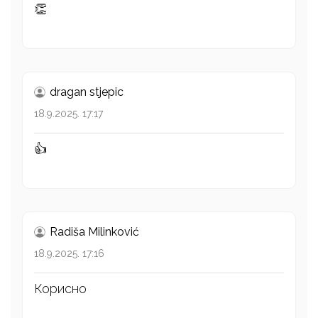
👏
dragan stjepic
18.9.2025. 17:17
👍
Radiša Milinković
18.9.2025. 17:16
Корисно