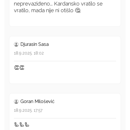
neprevaziđeno... Kardansko vratilo se
vratilo, mada nije ni otišlo 🤔
Djurasin Sasa
18.9.2025. 18:02
👏👏
Goran Milošević
18.9.2025. 17:57
🦾🦾🦾