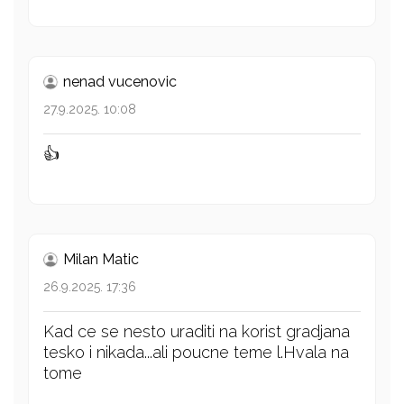
nenad vucenovic
27.9.2025. 10:08
👍
Milan Matic
26.9.2025. 17:36
Kad ce se nesto uraditi na korist gradjana
tesko i nikada...ali poucne teme l.Hvala na
tome