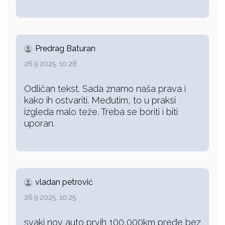
Predrag Baturan
26.9.2025. 10:28
Odličan tekst. Sada znamo naša prava i
kako ih ostvariti. Međutim, to u praksi
izgleda malo teže. Treba se boriti i biti
uporan.
vladan petrović
26.9.2025. 10:25
svaki nov auto prvih 100,000km pređe bez