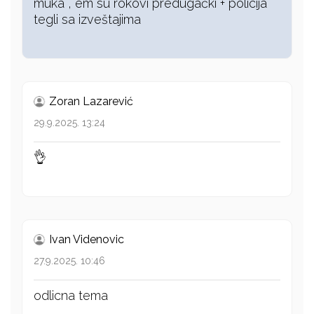
muka , em su rokovi predugački + policija
tegli sa izveštajima
Zoran Lazarević
29.9.2025. 13:24
👌
Ivan Videnovic
27.9.2025. 10:46
odlicna tema