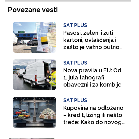
Povezane vesti
SAT PLUS
Pasoši, zeleni i žuti
kartoni, ovlašćenja i
zašto je važno putno
osiguranje: Šta ne
smete zaboraviti pre
SAT PLUS
puta
Nova pravila u EU: Od
1. jula tahografi
obavezni i za kombije
SAT PLUS
Kupovina na odloženo
– kredit, lizing ili nešto
treće: Kako do novog
automobila za manje
od 300 Evra mesečno