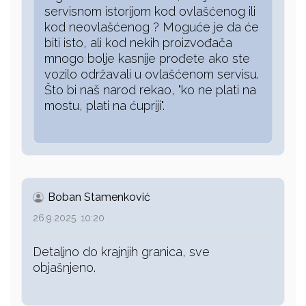
servisnom istorijom kod ovlašćenog ili
kod neovlašćenog ? Moguće je da će
biti isto, ali kod nekih proizvođača
mnogo bolje kasnije prođete ako ste
vozilo održavali u ovlašćenom servisu.
Što bi naš narod rekao, "ko ne plati na
mostu, plati na ćupriji".
Boban Stamenković
26.9.2025. 10:20
Detaljno do krajnjih granica, sve
objašnjeno.