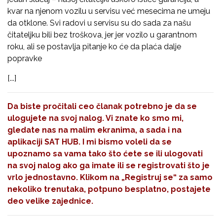
kvar na njenom vozilu u servisu već mesecima ne umeju
da otklone. Svi radovi u servisu su do sada za našu
čitateljku bili bez troškova, jer jer vozilo u garantnom
roku, ali se postavlja pitanje ko će da plaća dalje
popravke
[...]
Da biste pročitali ceo članak potrebno je da se
ulogujete na svoj nalog. Vi znate ko smo mi,
gledate nas na malim ekranima, a sada i na
aplikaciji SAT HUB. I mi bismo voleli da se
upoznamo sa vama tako što ćete se ili ulogovati
na svoj nalog ako ga imate ili se registrovati što je
vrlo jednostavno. Klikom na
„Registruj se“
za samo
nekoliko trenutaka, potpuno besplatno, postajete
deo velike zajednice.