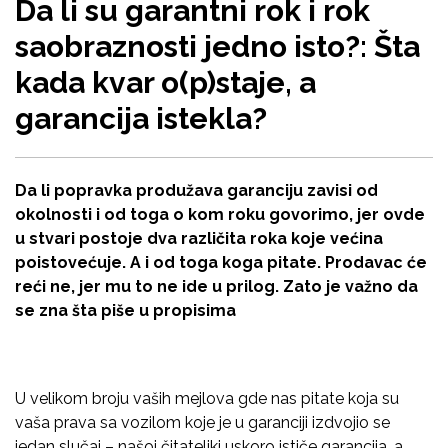
Da li su garantni rok i rok
saobraznosti jedno isto?: Šta
kada kvar o(p)staje, a
garancija istekla?
Da li popravka produžava garanciju zavisi od
okolnosti i od toga o kom roku govorimo, jer ovde
u stvari postoje dva različita roka koje većina
poistovećuje. A i od toga koga pitate. Prodavac će
reći ne, jer mu to ne ide u prilog. Zato je važno da
se zna šta piše u propisima
U velikom broju vaših mejlova gde nas pitate koja su
vaša prava sa vozilom koje je u garanciji izdvojio se
jedan slučaj – našoj čitateljki uskoro ističe garancija, a