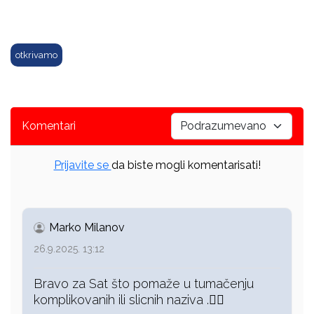
otkrivamo
Komentari
Prijavite se
da biste mogli komentarisati!
Marko Milanov
26.9.2025. 13:12
Bravo za Sat što pomaže u tumačenju
komplikovanih ili slicnih naziva .👍🏻