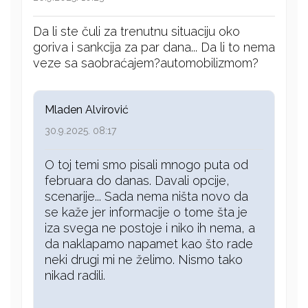
Da li ste čuli za trenutnu situaciju oko
goriva i sankcija za par dana... Da li to nema
veze sa saobraćajem?automobilizmom?
Mladen Alvirović
30.9.2025. 08:17
O toj temi smo pisali mnogo puta od
februara do danas. Davali opcije,
scenarije... Sada nema ništa novo da
se kaže jer informacije o tome šta je
iza svega ne postoje i niko ih nema, a
da naklapamo napamet kao što rade
neki drugi mi ne želimo. Nismo tako
nikad radili.