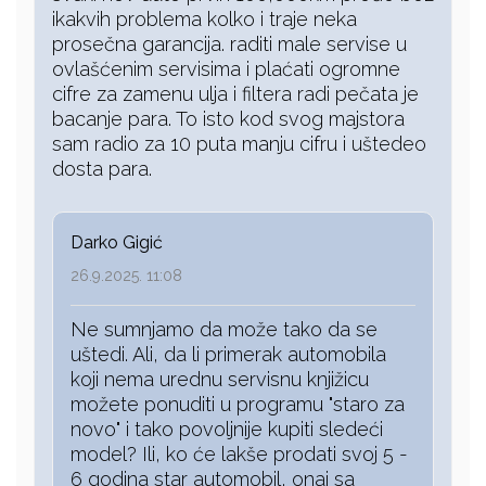
ikakvih problema kolko i traje neka
prosečna garancija. raditi male servise u
ovlašćenim servisima i plaćati ogromne
cifre za zamenu ulja i filtera radi pečata je
bacanje para. To isto kod svog majstora
sam radio za 10 puta manju cifru i uštedeo
dosta para.
Darko Gigić
26.9.2025. 11:08
Ne sumnjamo da može tako da se
uštedi. Ali, da li primerak automobila
koji nema urednu servisnu knjižicu
možete ponuditi u programu "staro za
novo" i tako povoljnije kupiti sledeći
model? Ili, ko će lakše prodati svoj 5 -
6 godina star automobil, onaj sa