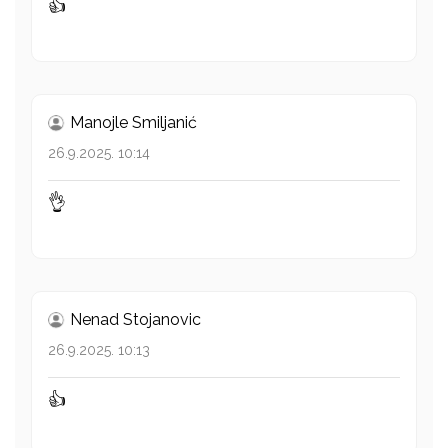
👍
Manojle Smiljanić
26.9.2025. 10:14
👌
Nenad Stojanovic
26.9.2025. 10:13
👍