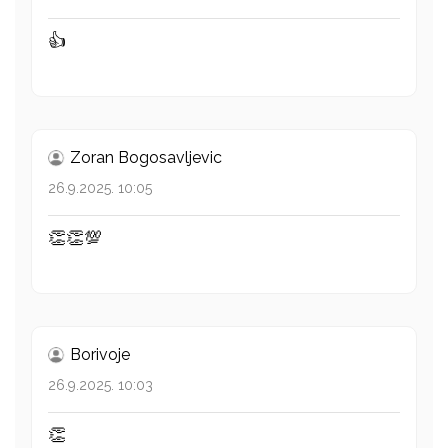
👍
Zoran Bogosavljevic
26.9.2025. 10:05
👏👏💯
Borivoje
26.9.2025. 10:03
👏