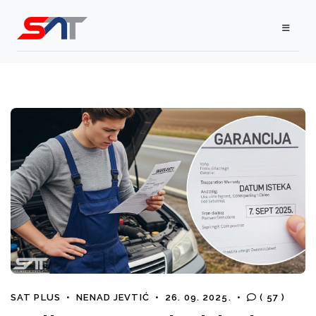
SAT PLUS
•
NENAD JEVTIĆ
•
26. 09. 2025.
•
( 57 )