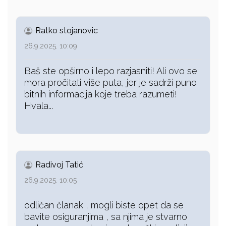
Ratko stojanovic
26.9.2025. 10:09
Baš ste opširno i lepo razjasniti! Ali ovo se
mora pročitati više puta, jer je sadrži puno
bitnih informacija koje treba razumeti!
Hvala...
Radivoj Tatić
26.9.2025. 10:05
odličan članak , mogli biste opet da se
bavite osiguranjima , sa njima je stvarno