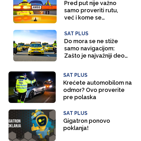
Pred put nije važno
samo proveriti rutu,
već i kome se
obraćate ako nešto
krene po zlu
SAT PLUS
Do mora se ne stiže
samo navigacijom:
Zašto je najvažniji deo
puta onaj koji ne
možete da predvidite
SAT PLUS
Krećete automobilom na
odmor? Ovo proverite
pre polaska
SAT PLUS
Gigatron ponovo
poklanja!