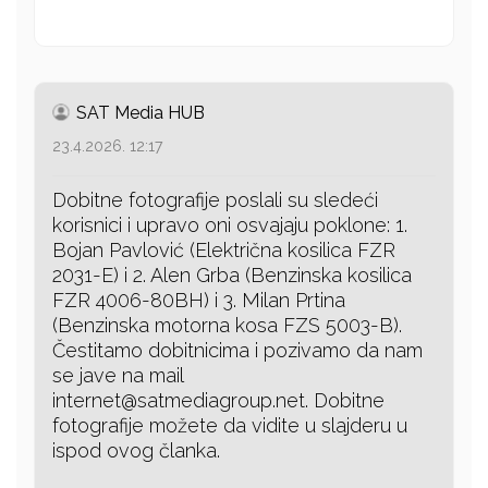
SAT Media HUB
23.4.2026. 12:17
Dobitne fotografije poslali su sledeći
korisnici i upravo oni osvajaju poklone: 1.
Bojan Pavlović (Električna kosilica FZR
2031-E) i 2. Alen Grba (Benzinska kosilica
FZR 4006-80BH) i 3. Milan Prtina
(Benzinska motorna kosa FZS 5003-B).
Čestitamo dobitnicima i pozivamo da nam
se jave na mail
internet@satmediagroup.net. Dobitne
fotografije možete da vidite u slajderu u
ispod ovog članka.