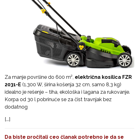
Za manje površine do 600 m²,
električna kosilica FZR
2031-E
(1.300 W, širina košenja 32 cm, samo 8,3 kg)
idealno je rešenje – tiha, ekološka i lagana za rukovanje.
Korpa od 30 l pobrinuće se za čist travnjak bez
dodatnog
[...]
Da biste pročitali ceo članak potrebno je da se