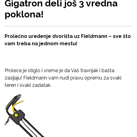
Gigatron deli još 3 vredna
poklona!
Prolećno uređenje dvorišta uz Fieldmann – sve što
vam treba na jednom mestu!
Proleće je stiglo i vreme je da Vaš travnjak i bašta
zasijaju! Fieldmann vam nudi pravu opremu za svaki
teren i svaki zadatak.