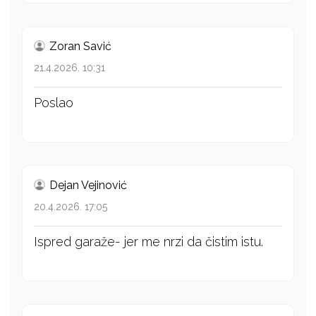
Zoran Savić
21.4.2026. 10:31
Poslao
Dejan Vejinović
20.4.2026. 17:05
Ispred garaže- jer me nrzi da čistim istu.