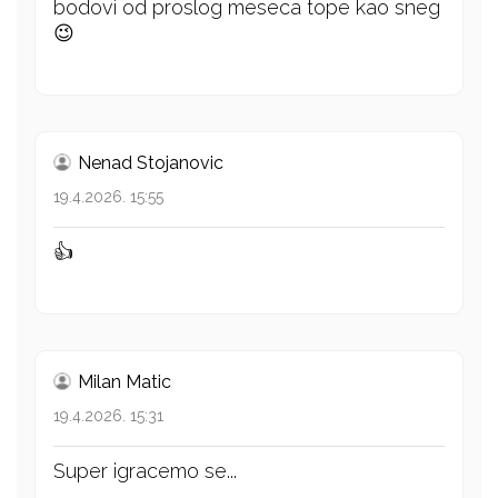
bodovi od proslog meseca tope kao sneg
😉
Nenad Stojanovic
19.4.2026. 15:55
👍
Milan Matic
19.4.2026. 15:31
Super igracemo se...