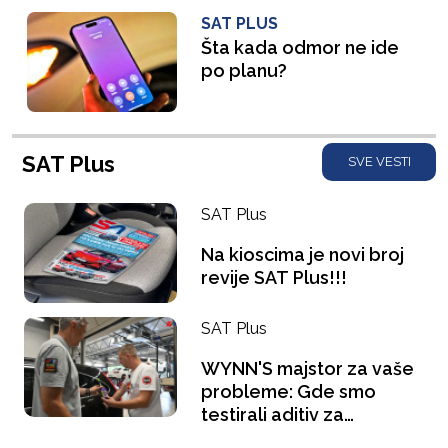
SAT PLUS
Šta kada odmor ne ide
po planu?
SAT Plus
SVE VESTI
SAT Plus
Na kioscima je novi broj
revije SAT Plus!!!
SAT Plus
WYNN'S majstor za vaše
probleme: Gde smo
testirali aditiv za
benzince i šta se "gugla"