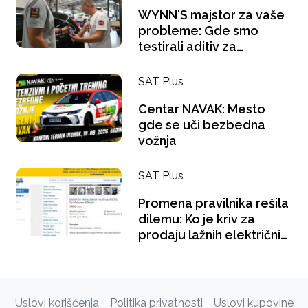
WYNN'S majstor za vaše
probleme: Gde smo
testirali aditiv za
benzince i šta se "gugla"
na pauzi za kafu?
SAT Plus
Centar NAVAK: Mesto
gde se uči bezbedna
vožnja
SAT Plus
Promena pravilnika rešila
dilemu: Ko je kriv za
prodaju lažnih električnih
bicikala?
Uslovi korišćenja
Politika privatnosti
Uslovi kupovine