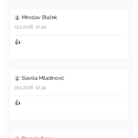
Miroslav Blažek
15.5.2026. 10:44
👍
Slaviša Miladinović
15.5.2026. 10:34
👍