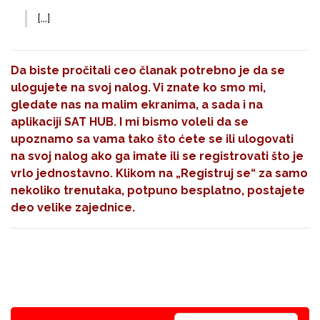
[...]
Da biste pročitali ceo članak potrebno je da se
ulogujete na svoj nalog. Vi znate ko smo mi,
gledate nas na malim ekranima, a sada i na
aplikaciji SAT HUB. I mi bismo voleli da se
upoznamo sa vama tako što ćete se ili ulogovati
na svoj nalog ako ga imate ili se registrovati što je
vrlo jednostavno. Klikom na
„Registruj se“
za samo
nekoliko trenutaka, potpuno besplatno, postajete
deo velike zajednice.