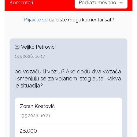
Komentari
Prijavite se
da biste mogli komentarisati!
Veljko Petrovic
15.5.2026. 10:17
po vozaču ili vozilu? Ako dođu dva vozača
i smenjuju se za volanom istog auta, kakva
je situacija?
Zoran Kostović
15.5.2026. 10:21
28.000