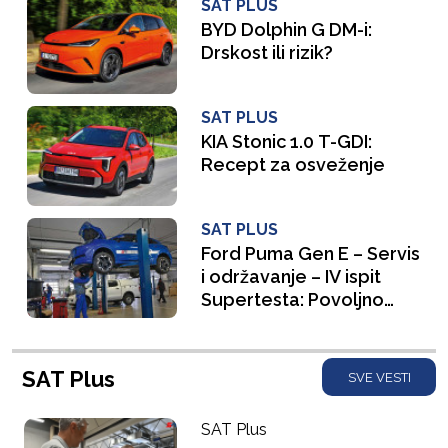
SAT PLUS
BYD Dolphin G DM-i:
Drskost ili rizik?
SAT PLUS
KIA Stonic 1.0 T-GDI:
Recept za osveženje
SAT PLUS
Ford Puma Gen E – Servis
i održavanje – IV ispit
Supertesta: Povoljno
održavanje
SAT Plus
SVE VESTI
SAT Plus