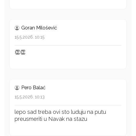
Goran Milošević
15.5.2026. 10:15
👏👏
Pero Balać
15.5.2026. 10:13
lepo sad treba ovi sto luduju na putu
preusmeriti u Navak na stazu