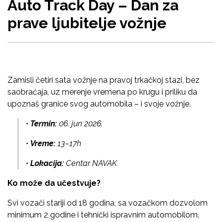
Auto Track Day – Dan za
prave ljubitelje vožnje
Zamisli četiri sata vožnje na pravoj trkačkoj stazi, bez
saobraćaja, uz merenje vremena po krugu i priliku da
upoznaš granice svog automobila – i svoje vožnje.
•
Termin:
06. jun 2026.
•
Vreme:
13–17h
•
Lokacija:
Centar NAVAK
Ko može da učestvuje?
Svi vozači stariji od 18 godina, sa vozačkom dozvolom
minimum 2 godine i tehnički ispravnim automobilom.