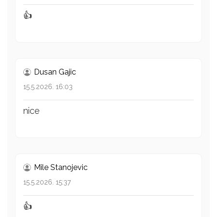
👍
Dusan Gajic
15.5.2026. 16:03
nice
Mile Stanojevic
15.5.2026. 15:37
👍