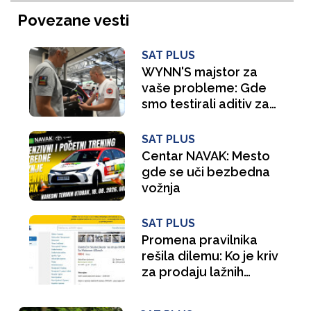
Povezane vesti
SAT PLUS
WYNN'S majstor za
vaše probleme: Gde
smo testirali aditiv za
benzince i šta se
"gugla" na pauzi za
SAT PLUS
kafu?
Centar NAVAK: Mesto
gde se uči bezbedna
vožnja
SAT PLUS
Promena pravilnika
rešila dilemu: Ko je kriv
za prodaju lažnih
električnih bicikala?