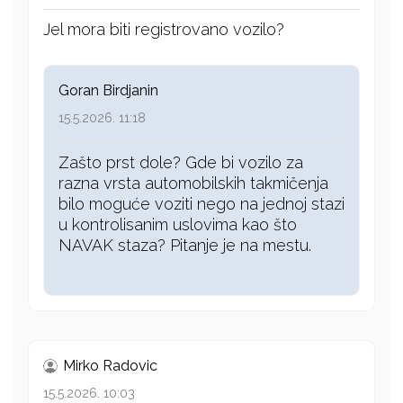
Jel mora biti registrovano vozilo?
Goran Birdjanin
15.5.2026. 11:18
Zašto prst dole? Gde bi vozilo za
razna vrsta automobilskih takmičenja
bilo moguće voziti nego na jednoj stazi
u kontrolisanim uslovima kao što
NAVAK staza? Pitanje je na mestu.
Mirko Radovic
15.5.2026. 10:03