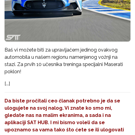
Baš vi možete biti za upravljačem jedinog ovakvog
automobila u našem regionu namenjenog vožnji na
stazi. Za prvih 10 učesnika treninga specijalni Maserati
poklon!
[...]
Da biste pročitali ceo članak potrebno je da se
ulogujete na svoj nalog. Vi znate ko smo mi,
gledate nas na malim ekranima, a sada i na
aplikaciji SAT HUB. I mi bismo voleli da se
upoznamo sa vama tako što ćete se ili ulogovati