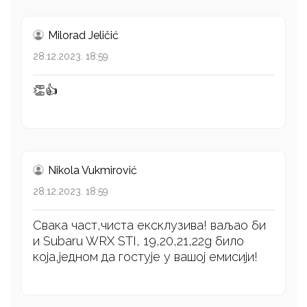
Milorad Jeličić
28.12.2023. 18:59
👏👍
Nikola Vukmirović
28.12.2023. 18:59
Свака част,чиста ексклузива! ваљао би
и Subaru WRX STI, 19,20,21,22g било
која,једном да гостује у вашој емисији!