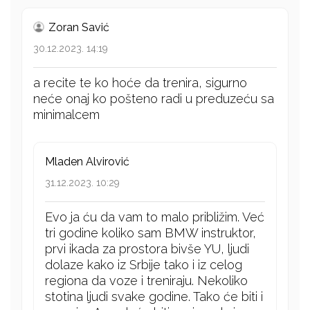
Zoran Savić
30.12.2023. 14:19
a recite te ko hoće da trenira, sigurno
neće onaj ko pošteno radi u preduzeću sa
minimalcem
Mladen Alvirović
31.12.2023. 10:29
Evo ja ću da vam to malo približim. Već
tri godine koliko sam BMW instruktor,
prvi ikada za prostora bivše YU, ljudi
dolaze kako iz Srbije tako i iz celog
regiona da voze i treniraju. Nekoliko
stotina ljudi svake godine. Tako će biti i