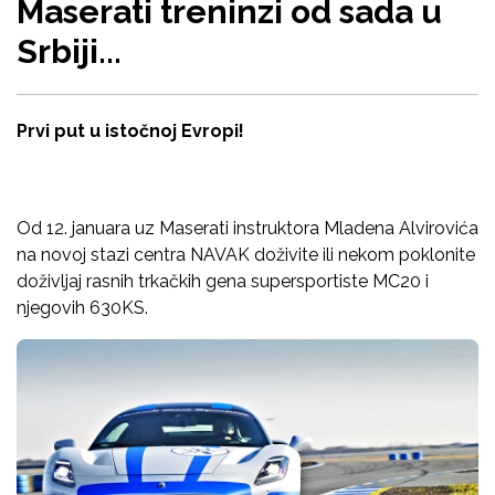
Maserati treninzi od sada u
Srbiji...
Prvi put u istočnoj Evropi!
Od 12. januara uz Maserati instruktora Mladena Alvirovića
na novoj stazi centra NAVAK doživite ili nekom poklonite
doživljaj rasnih trkačkih gena supersportiste MC20 i
njegovih 630KS.