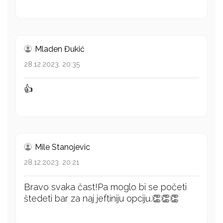
Mladen Đukić
28.12.2023. 20:35
👍
Mile Stanojevic
28.12.2023. 20:21
Bravo svaka čast!Pa moglo bi se početi
štedeti bar za naj jeftiniju opciju.👏👏👏