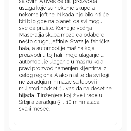
sa ovim. A uvek će biti proizvoda i
usluga koje su nekome skupe a
nekome jeftine. Nikada nije bilo niti će
biti bilo gde na planeti da svi mogu
sve da priušte. Kome je vožnja
Maseratija skupa može da odabere
nešto drugo, jeftinije. Staza je fabrička
hala, a automobil je mašina koja
proizvodi u toj hali i moje ulaganje u
automobil je ulaganje u mašinu koja
pravi proizvod namenjen klijentima iz
celog regiona. A ako mislite da svi koji
ne zarađuju minimalac su lopovi i
muljatori podsetiću vas da na desetine
hiljada IT inženjera koji žive i rade u
Srbiji a zarađuju 5 ili 10 minimalaca
svaki mesec.