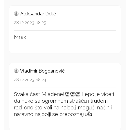
Aleksandar Delić
28.12.2023. 18:25
Mrak
Vladimir Bogdanović
28.12.2023. 18:24
Svaka čast Mladene!👏👏👏 Lepo je videti
da neko sa ogromnom strašću i trudom
radi ono što voli na najbolji mogući način i
naravno najbolji se prepoznaju.👍