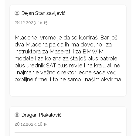
Dejan Stanisavljević
28.12.2023. 18:15
Mladene, vreme je da se kloniraš. Bar još
dva Mladena pa da ih ima dovoljno i za
instruktora za Maserati i za BMW M
modele i za ko zna za šta još plus patrole
plus urednik SAT plus revije i na kraju ali ne
i najmanje važno direktor jedne sada već
oxbiljne firme. I to ne samo i našim okvirima
Dragan Plakalović
28.12.2023. 18:15