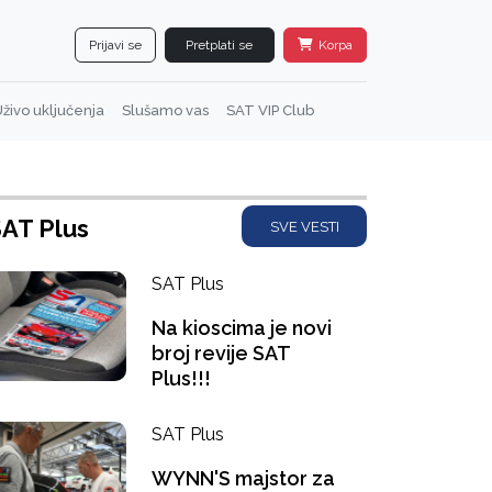
Prijavi se
Pretplati se
Korpa
živo uključenja
Slušamo vas
SAT VIP Club
AT Plus
SVE VESTI
SAT Plus
Na kioscima je novi
broj revije SAT
Plus!!!
SAT Plus
WYNN'S majstor za