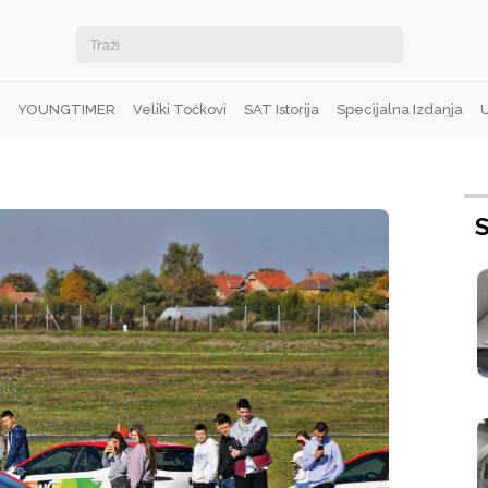
YOUNGTIMER
Veliki Točkovi
SAT Istorija
Specijalna Izdanja
U
S