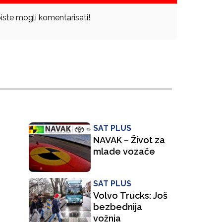
iste mogli komentarisati!
SAT PLUS
NAVAK – Život za
mlade vozače
SAT PLUS
Volvo Trucks: Još
bezbednija
vožnja