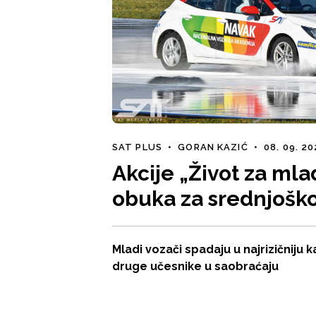
SAT PLUS
•
GORAN KAZIĆ
•
08. 09. 2
Akcije „Život za ml
obuka za srednjošk
Mladi vozači spadaju u najrizičniju 
druge učesnike u saobraćaju