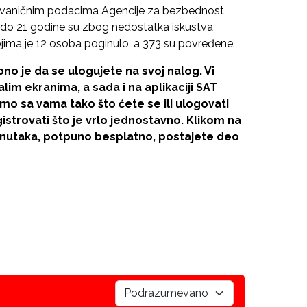
zvaničnim podacima Agencije za bezbednost
7 do 21 godine su zbog nedostatka iskustva
jima je 12 osoba poginulo, a 373 su povređene.
no je da se ulogujete na svoj nalog. Vi
im ekranima, a sada i na aplikaciji SAT
mo sa vama tako što ćete se ili ulogovati
gistrovati što je vrlo jednostavno. Klikom na
nutaka, potpuno besplatno, postajete deo