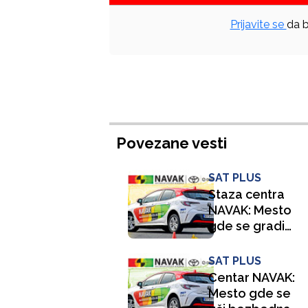
Prijavite se
da b
Povezane vesti
SAT PLUS
Staza centra
NAVAK: Mesto
gde se gradi
veština i
samopouzdanje
SAT PLUS
Centar NAVAK:
Mesto gde se