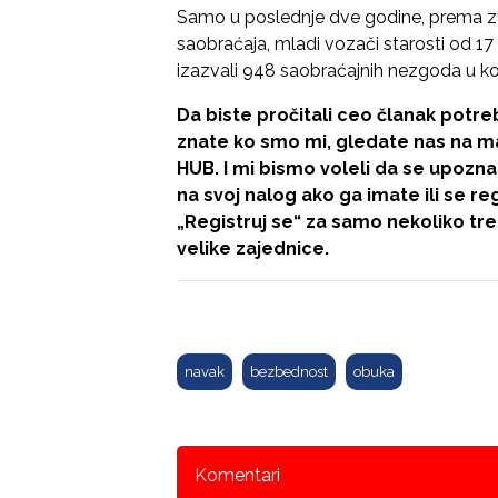
Samo u poslednje dve godine, prema 
saobraćaja, mladi vozači starosti od 1
izazvali 948 saobraćajnih nezgoda u ko
Da biste pročitali ceo članak potreb
znate ko smo mi, gledate nas na mal
HUB. I mi bismo voleli da se upozna
na svoj nalog ako ga imate ili se re
„Registruj se“
za samo nekoliko tre
velike zajednice.
navak
bezbednost
obuka
Komentari