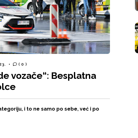
023.
•
( 0 )
ade vozače“: Besplatna
olce
kategoriju, i to ne samo po sebe, već i po