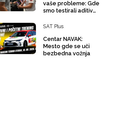
vaše probleme: Gde
smo testirali aditiv
za benzince i šta se
"gugla" na pauzi za
SAT Plus
kafu?
Centar NAVAK:
Mesto gde se uči
bezbedna vožnja