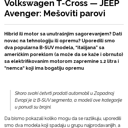
Volkswagen T-Cross — JEEP
Avenger: Mešoviti parovi
Hibrid ili motor sa unutrašnjim sagorevanjem? Dati
novac na tehnologiju ili opremu? Uporedili smo
dva popularna B-SUV modela, “italijana” sa
američkim poreklom (a može da se kaže i obrnuto)
sa elektrifikovanim motorom zapremine 1.2 litra i
“nemca“ koji ima bogatiju opremu
Skoro svaki četvrti prodati automobil u Zapadnoj
Evropi je iz B-SUV segmenta, a modeli ove kategorije
u ponudi su brojni.
Da bismo pokazali koliko mogu da se razlikuju, uporedili
smo dva modela koji spadaju u grupu najprodavanijih, a