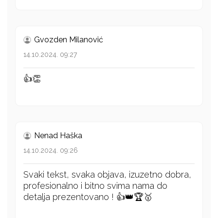
Gvozden Milanović
14.10.2024. 09:27
👍👏
Nenad Haška
14.10.2024. 09:26
Svaki tekst, svaka objava, izuzetno dobra,
profesionalno i bitno svima nama do
detalja prezentovano ! 👍👑🏆🥇