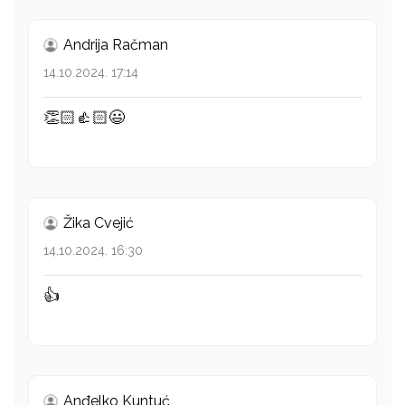
Andrija Račman
14.10.2024. 17:14
👏🏻👍🏻😃
Žika Cvejić
14.10.2024. 16:30
👍
Anđelko Kuntuć