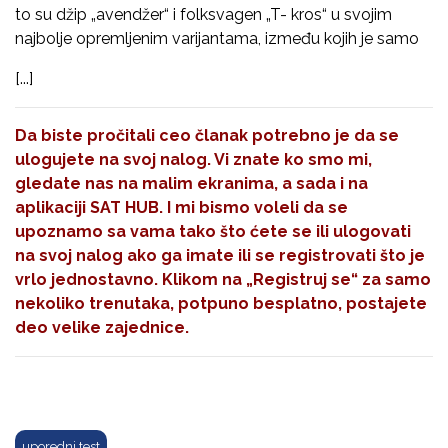
to su džip „avendžer“ i folksvagen „T- kros“ u svojim
najbolje opremljenim varijantama, između kojih je samo
[...]
Da biste pročitali ceo članak potrebno je da se
ulogujete na svoj nalog. Vi znate ko smo mi,
gledate nas na malim ekranima, a sada i na
aplikaciji SAT HUB. I mi bismo voleli da se
upoznamo sa vama tako što ćete se ili ulogovati
na svoj nalog ako ga imate ili se registrovati što je
vrlo jednostavno. Klikom na
„Registruj se“
za samo
nekoliko trenutaka, potpuno besplatno, postajete
deo velike zajednice.
uporedni test