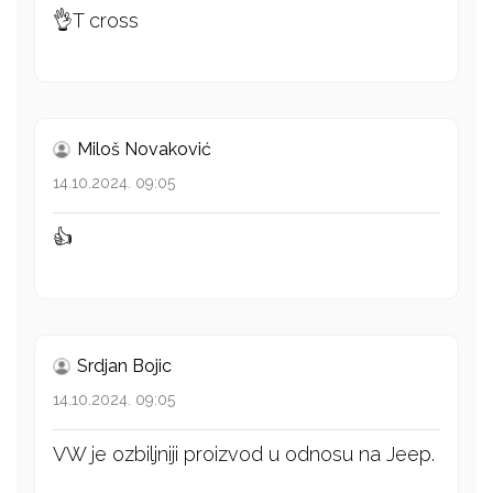
👌T cross
Miloš Novaković
14.10.2024. 09:05
👍
Srdjan Bojic
14.10.2024. 09:05
VW je ozbiljniji proizvod u odnosu na Jeep.