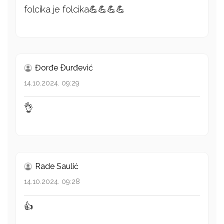
folcika je folcika💪💪💪💪
Đorđe Ðurđević
14.10.2024. 09:29
👌
Rade Saulić
14.10.2024. 09:28
👍