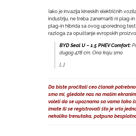
Iako je invazija kineskih električnih vo
industriju, ne treba zanemariti ni plag-
plag-in hibrida sa ovog uporednog te
razloga za opuštanje evropskih proizv
BYD Seal U – 1.5 PHEV Comfort:
Po
dugog 478 cm. Ona koju smo
[...]
Da biste pročitali ceo članak potrebno 
smo mi, gledate nas na malim ekranima
voleli da se upoznamo sa vama tako što
imate ili se registrovati što je vrlo je
nekoliko trenutaka, potpuno besplatno,