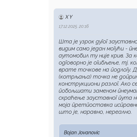
X Y
17.12.2025. 20:16
Шта је узрок дугог зауставн
видим само један могући - пн
аутомобил ту није крив. За
одговорно је огибљење, тј. к
врате точкове на подлогу. Д
(котрљања) точка не доприно
конструкциони разлог. Ако 
побољшати заменом пнеумати
скраћење зауставног пута н
моја претпоставка исправна
што је, наравно, нереално.
Bojan Jovanovic