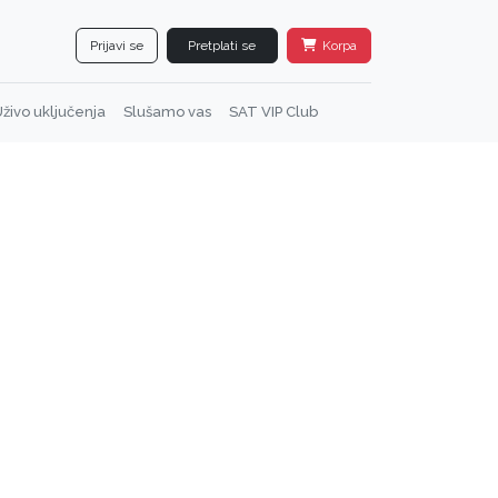
Prijavi se
Pretplati se
Korpa
živo uključenja
Slušamo vas
SAT VIP Club