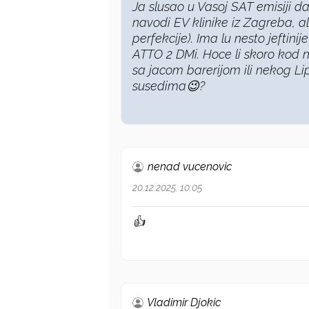
Ja slusao u Vasoj SAT emisiji da
navodi EV klinike iz Zagreba, al
perfekcije). Ima lu nesto jeftini
ATTO 2 DMi. Hoce li skoro kod n
sa jacom barerijom ili nekog Li
susedima😉?
nenad vucenovic
20.12.2025. 10:05
👍
Vladimir Djokic