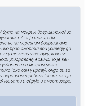
ог пута на мокрим површинама? Ја
еуматике. Ако је тако, сâм
 кочење на неравним површинама
олико брзо амортизери успевају да
ок су точкови у ваздуху, кочење
си успоравању возила. То је већ
се успорење на мокром може
ка (ако сам у праву), онда би за
а неравном требало (опет, ако је
) мењати и опруге и амортизере,