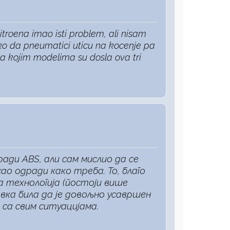
roena imao isti problem, ali nisam
ko da pneumatici uticu na kocenje pa
na kojim modelima su dosla ova tri
ради ABS, али сам мислио да се
ао одради како треба. То, благо
на технологија (постоји више
авка била да је довољно усавршен
 са свим ситуацијама.