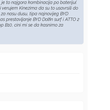
 je to najgora kombinacija po bateriju(
i verujem Kinezima da su to usavrsili do
je za nasu dusu, tipa najnovijeg BYD
as prestavljanje BYD Dolfin surf i ATTO 2
pp B10, cini mi se da kasnimo za