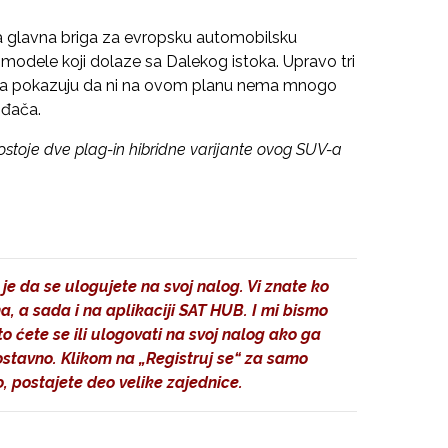
zila glavna briga za evropsku automobilsku
in modele koji dolaze sa Dalekog istoka. Upravo tri
sta pokazuju da ni na ovom planu nema mnogo
ođača.
stoje dve plag-in hibridne varijante ovog SUV-a
je da se ulogujete na svoj nalog. Vi znate ko
, a sada i na aplikaciji SAT HUB. I mi bismo
 ćete se ili ulogovati na svoj nalog ako ga
dnostavno. Klikom na
„Registruj se“
za samo
 postajete deo velike zajednice.