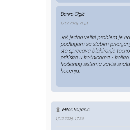
Darko Gigić
17.12.2025. 21:51
Još jedan veliki problem je k
podlogom sa slabim prianjan
što sprečava blokiranje toč
pritiska u kočnicama - koliko
kočionog sistema zavisi snala
kočenja.
Milos Mirjanic
17.12.2025. 17:28