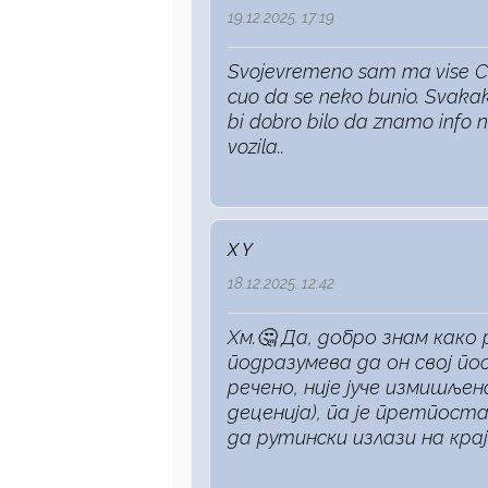
19.12.2025. 17:19
Svojevremeno sam ma vise Cit
cuo da se neko bunio. Svaka
bi dobro bilo da znamo info 
vozila..
X Y
18.12.2025. 12:42
Хм.🤔 Да, добро знам како 
подразумева да он свој пос
речено, није јуче измишље
деценија), па је претпост
да рутински излази на крај