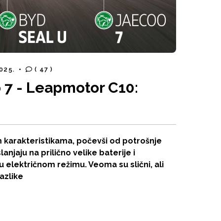
2025.
•
( 47 )
 7 - Leapmotor C10:
im karakteristikama, počevši od potrošnje
lanjaju na prilično velike baterije i
 električnom režimu. Veoma su slični, ali
razlike