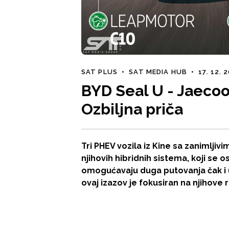
SAT PLUS
•
SAT MEDIA HUB
•
17. 12. 
BYD Seal U - Jaecoo
Ozbiljna priča
Tri PHEV vozila iz Kine sa zanimljiv
njihovih hibridnih sistema, koji se os
omogućavaju duga putovanja čak i u
ovaj izazov je fokusiran na njihove 