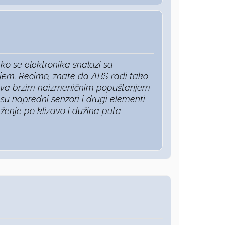
ako se elektronika snalazi sa
jem. Recimo, znate da ABS radi tako
kova brzim naizmeničnim popuštanjem
 su napredni senzori i drugi elementi
ženje po klizavo i dužina puta