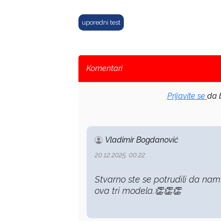
uporedni test
Komentari
Prijavite se
da b
Vladimir Bogdanović
20.12.2025. 00:22
Stvarno ste se potrudili da na
ova tri modela.👏👏👏