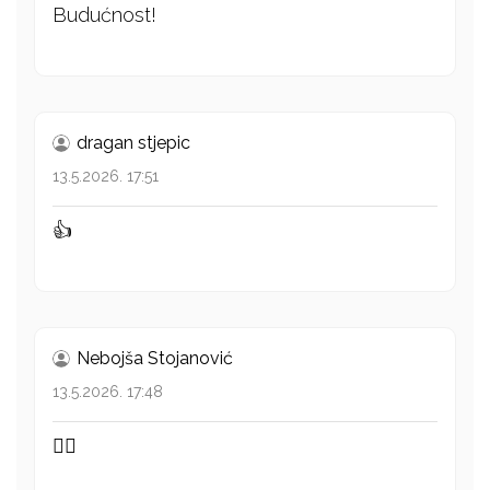
Budućnost!
dragan stjepic
13.5.2026. 17:51
👍
Nebojša Stojanović
13.5.2026. 17:48
👍🏻