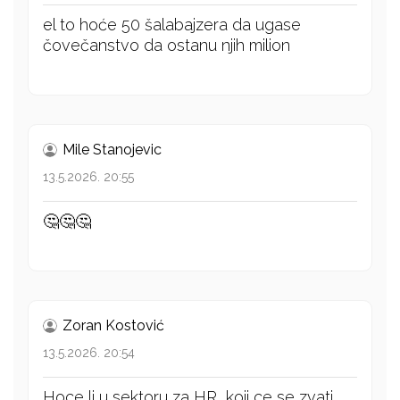
el to hoće 50 šalabajzera da ugase
čovečanstvo da ostanu njih milion
Mile Stanojevic
13.5.2026. 20:55
🤔🤔🤔
Zoran Kostović
13.5.2026. 20:54
Hoce li u sektoru za HR, koji ce se zvati