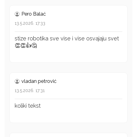
Pero Balać
13.5.2026. 17:33
stize robotika sve vise i vise osvajaju svet
👏👏👍🤔
vladan petrović
13.5.2026. 17:31
koliki tekst