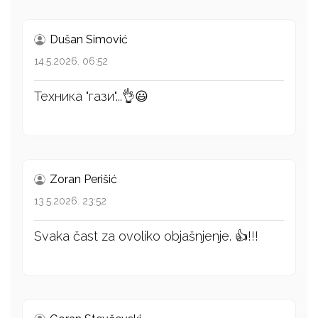
Dušan Simović
14.5.2026. 06:52
Техника "гази"...👌😃
Zoran Perišić
13.5.2026. 23:52
Svaka čast za ovoliko objašnjenje. 👍!!!