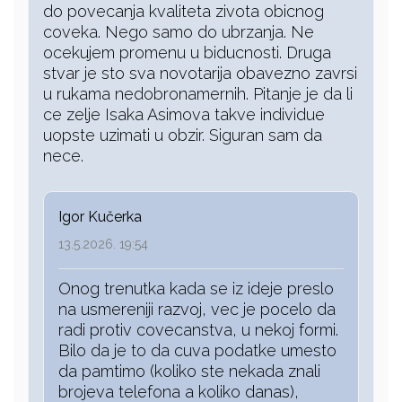
do povecanja kvaliteta zivota obicnog
coveka. Nego samo do ubrzanja. Ne
ocekujem promenu u biducnosti. Druga
stvar je sto sva novotarija obavezno zavrsi
u rukama nedobronamernih. Pitanje je da li
ce zelje Isaka Asimova takve individue
uopste uzimati u obzir. Siguran sam da
nece.
Igor Kučerka
13.5.2026. 19:54
Onog trenutka kada se iz ideje preslo
na usmereniji razvoj, vec je pocelo da
radi protiv covecanstva, u nekoj formi.
Bilo da je to da cuva podatke umesto
da pamtimo (koliko ste nekada znali
brojeva telefona a koliko danas),