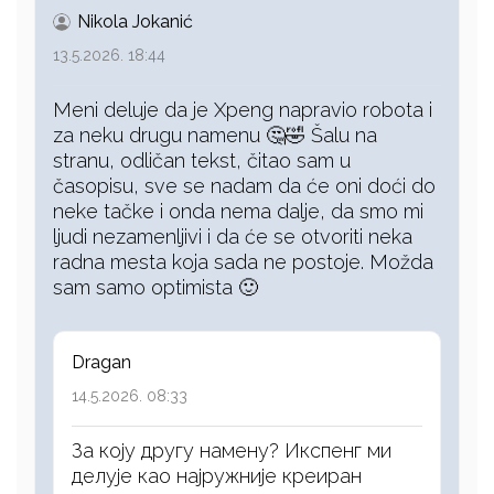
Nikola Jokanić
13.5.2026. 18:44
Meni deluje da je Xpeng napravio robota i
za neku drugu namenu 🤔🤣 Šalu na
stranu, odličan tekst, čitao sam u
časopisu, sve se nadam da će oni doći do
neke tačke i onda nema dalje, da smo mi
ljudi nezamenljivi i da će se otvoriti neka
radna mesta koja sada ne postoje. Možda
sam samo optimista 🙂
Dragan
14.5.2026. 08:33
За коју другу намену? Икспенг ми
делује као најружније креиран