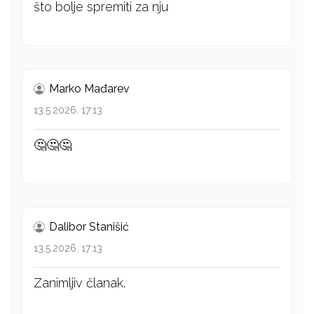
što bolje spremiti za nju
Marko Mađarev
13.5.2026. 17:13
🤔🤔🤔
Dalibor Stanišić
13.5.2026. 17:13
Zanimljiv članak.