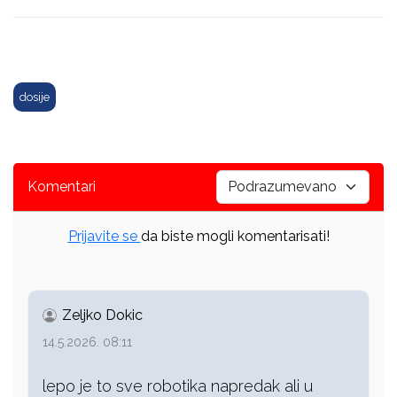
dosije
Komentari
Prijavite se
da biste mogli komentarisati!
Zeljko Dokic
14.5.2026. 08:11
lepo je to sve robotika napredak ali u