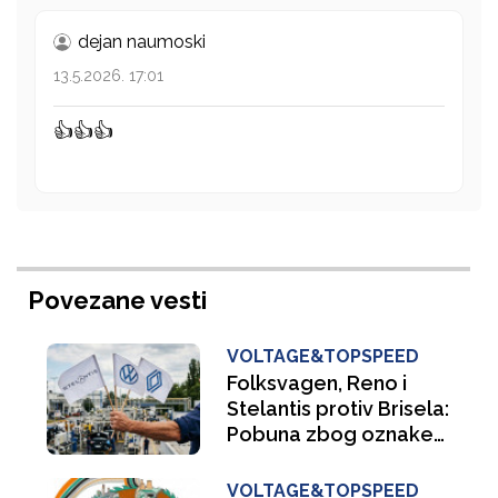
dejan naumoski
13.5.2026. 17:01
👍👍👍
Povezane vesti
VOLTAGE&TOPSPEED
Folksvagen, Reno i
Stelantis protiv Brisela:
Pobuna zbog oznake
„Made in Europe“
VOLTAGE&TOPSPEED