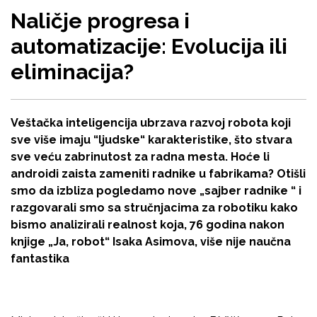
Naličje progresa i
automatizacije: Evolucija ili
eliminacija?
Veštačka inteligencija ubrzava razvoj robota koji
sve više imaju “ljudske“ karakteristike, što stvara
sve veću zabrinutost za radna mesta. Hoće li
androidi zaista zameniti radnike u fabrikama? Otišli
smo da izbliza pogledamo nove „sajber radnike “ i
razgovarali smo sa stručnjacima za robotiku kako
bismo analizirali realnost koja, 76 godina nakon
knjige „Ja, robot“ Isaka Asimova, više nije naučna
fantastika