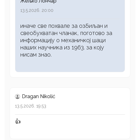
Жељко Лончар
13.5.2026. 20:00
иначе све похвале за озбиљан и
свеобухватан чланак, поготово за
информацију о механичкој шаци
наших научника из 1963. за коју
нисам знао.
Dragan Nikolić
13.5.2026. 19:53
👍