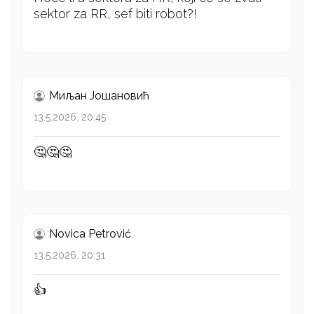
sektor za RR, sef biti robot?!
Миљан Јошановић
13.5.2026. 20:45
🤔🤔🤔
Novica Petrović
13.5.2026. 20:31
👍