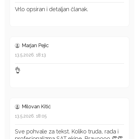
Vrlo opsiran i detaljan članak.
Marjan Pejic
13.5.2026. 18:13
👌
Milovan Kitić
13.5.2026. 18:05
Sve pohvale za tekst. Koliko truda, rada i
profesionalizma SAT ekipe. Bravoooo 👏👏