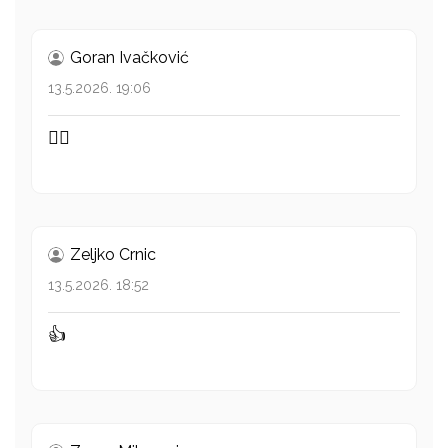
Goran Ivačković
13.5.2026. 19:06
👍🏻
Zeljko Crnic
13.5.2026. 18:52
👍