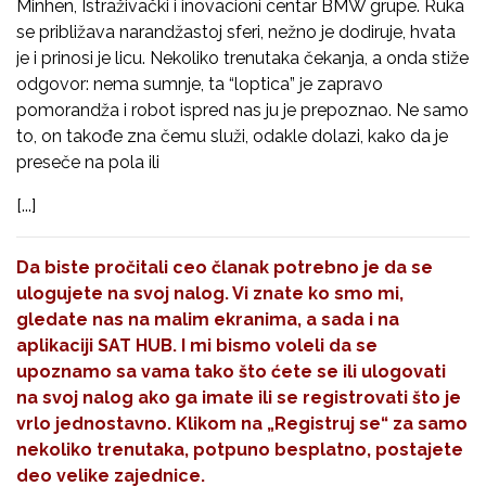
Minhen, Istraživački i inovacioni centar BMW grupe. Ruka
se približava narandžastoj sferi, nežno je dodiruje, hvata
je i prinosi je licu. Nekoliko trenutaka čekanja, a onda stiže
odgovor: nema sumnje, ta “loptica” je zapravo
pomorandža i robot ispred nas ju je prepoznao. Ne samo
to, on takođe zna čemu služi, odakle dolazi, kako da je
preseče na pola ili
[...]
Da biste pročitali ceo članak potrebno je da se
ulogujete na svoj nalog. Vi znate ko smo mi,
gledate nas na malim ekranima, a sada i na
aplikaciji SAT HUB. I mi bismo voleli da se
upoznamo sa vama tako što ćete se ili ulogovati
na svoj nalog ako ga imate ili se registrovati što je
vrlo jednostavno. Klikom na
„Registruj se“
za samo
nekoliko trenutaka, potpuno besplatno, postajete
deo velike zajednice.