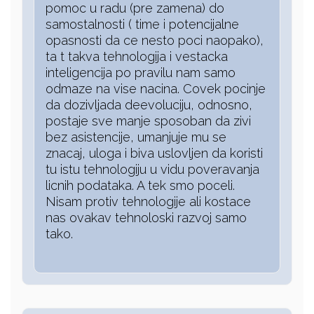
pomoc u radu (pre zamena) do
samostalnosti ( time i potencijalne
opasnosti da ce nesto poci naopako),
ta t takva tehnologija i vestacka
inteligencija po pravilu nam samo
odmaze na vise nacina. Covek pocinje
da dozivljada deevoluciju, odnosno,
postaje sve manje sposoban da zivi
bez asistencije, umanjuje mu se
znacaj, uloga i biva uslovljen da koristi
tu istu tehnologiju u vidu poveravanja
licnih podataka. A tek smo poceli.
Nisam protiv tehnologije ali kostace
nas ovakav tehnoloski razvoj samo
tako.