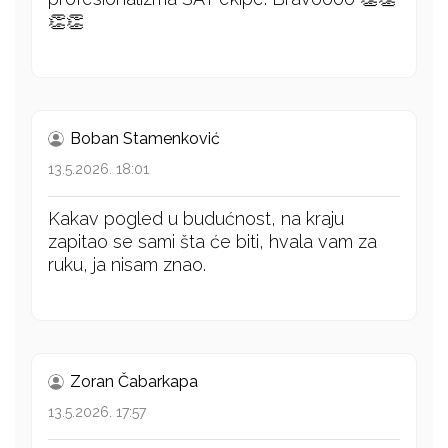
👏👏
Boban Stamenković
13.5.2026. 18:01
Kakav pogled u budućnost, na kraju
zapitao se sami šta će biti, hvala vam za
ruku, ja nisam znao.
Zoran Čabarkapa
13.5.2026. 17:57