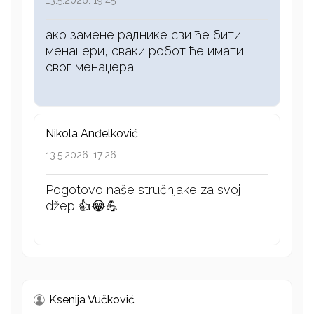
13.5.2026. 19:45
ако замене раднике сви ће бити
менаџери, сваки робот ће имати
свог менаџера.
Nikola Anđelković
13.5.2026. 17:26
Pogotovo naše stručnjake za svoj
džep 👍😂💪
Ksenija Vučković