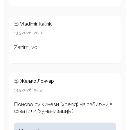
Vladimir Kalinic
13.5.2026. 20:02
Zanimljivo
Жељко Лончар
13.5.2026. 19:57
Поново су кинези (xpeng) најозбиљније
схватили "хуманизацију".