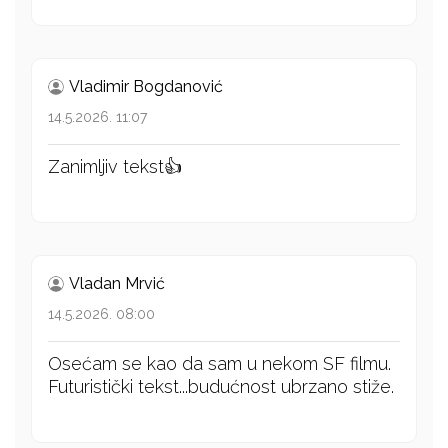
Vladimir Bogdanović
14.5.2026. 11:07
Zanimljiv tekst👍
Vladan Mrvić
14.5.2026. 08:00
Osećam se kao da sam u nekom SF filmu.
Futuristički tekst...budućnost ubrzano stiže.