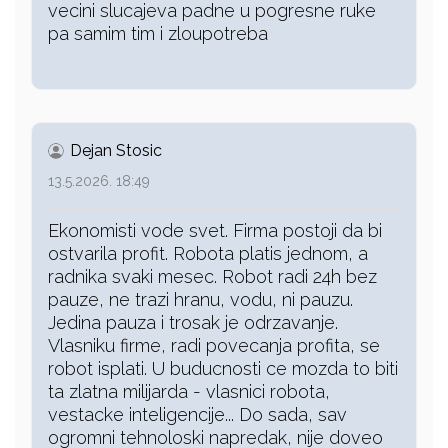
vecini slucajeva padne u pogresne ruke
pa samim tim i zloupotreba
Dejan Stosic
13.5.2026. 18:49
Ekonomisti vode svet. Firma postoji da bi
ostvarila profit. Robota platis jednom, a
radnika svaki mesec. Robot radi 24h bez
pauze, ne trazi hranu, vodu, ni pauzu.
Jedina pauza i trosak je odrzavanje.
Vlasniku firme, radi povecanja profita, se
robot isplati. U buducnosti ce mozda to biti
ta zlatna milijarda - vlasnici robota,
vestacke inteligencije... Do sada, sav
ogromni tehnoloski napredak, nije doveo