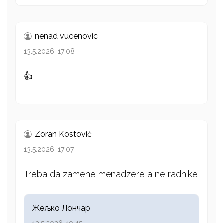
nenad vucenovic
13.5.2026. 17:08
👍
Zoran Kostović
13.5.2026. 17:07
Treba da zamene menadzere a ne radnike
Жељко Лончар