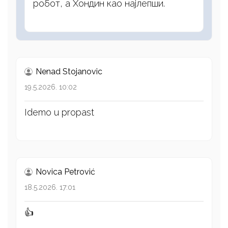
робот, а Хондин као најлепши.
Nenad Stojanovic
19.5.2026. 10:02
Idemo u propast
Novica Petrović
18.5.2026. 17:01
👍